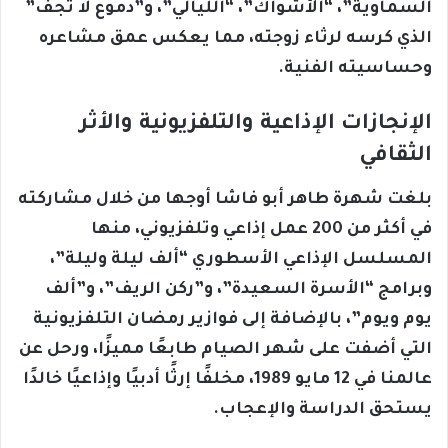
السماوية”، “الأشواك”، “الليالي”، و”دموع لا تجف”
الذي كرسه لرثاء زوجته، مما يعكس عمق مشاعره
وحساسيته الفنية.
الإنجازات الإذاعية والتلفزيونية والأثر
الثقافي
بلغت شهرة طاهر أبو فاشا أوجها من خلال مشاركته
في أكثر من 200 عمل إذاعي وتلفزيوني، منها
المسلسل الإذاعي الأسطوري “ألف ليلة وليلة”،
وبرامج “الأسرة السعيدة”، و”ركن الريف”، و”ألف
يوم ويوم”، بالإضافة إلى فوازير رمضان التلفزيونية
التي أضفت على شهر الصيام طابعًا مميزًا، ورحل عن
عالمنا في 12 مايو 1989، مخلفًا إرثًا أدبيًا وإذاعيًا خالدًا
يستحق الدراسة والإعجاب.