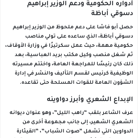
أدواره الحكومية ودعم الوزير إبراهيم
دسوقي أباظة
حصل أبو فاشا على دعم ملحوظ من الوزير إبراهيم
دسوقي أباظة، الذي ساعده على تولي مناصب
حكومية مهمة، حيث عمل سكرتيرًا في وزارة الأوقاف،
ثم شغل منصب وكيل مكتب بريد العباسية، بعد
ذلك كان رئيسًا للمراجعة العامة، واختتم مسيرته
الوظيفية كرئيس لقسم التأليف والنشر في إدارة
الشؤون العامة للقوات المسلحة حتى تقاعده.
الإبداع الشعري وأبرز دواوينه
عرف الشاعر بلقب “راهب الليل”، وهو عنوان ديوانه
الشعري الشهير، إلى جانب مجموعة أخرى من
الدواوين التي تشمل “صوت الشباب”، “القيثارة