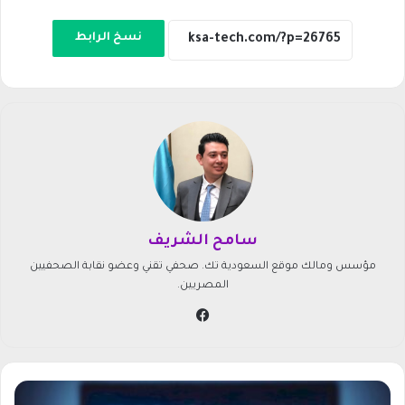
نسخ الرابط
سامح الشريف
مؤسس ومالك موقع السعودية تك. صحفي تقني وعضو نقابة الصحفيين
المصريين.
في
سب
وك
ت