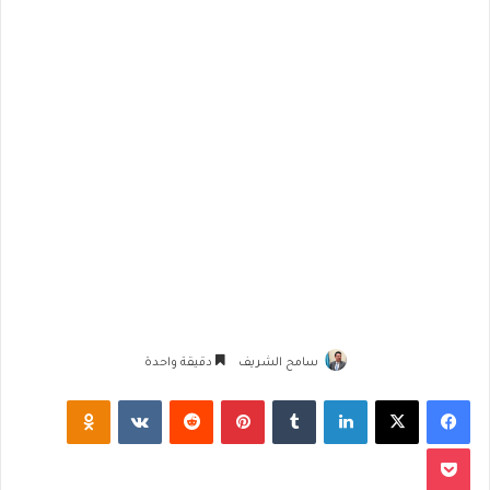
سامح الشريف
دقيقة واحدة
فيسبوك
‫X
لينكدإن
‏Tumblr
بينتيريست
‏Reddit
‏VKontakte
Odnoklassniki
‫Pocket