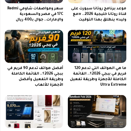
ط
ل
موعد برنامج روتانا سبورت على
سعر ومواصفات شاومي Redmi
و
ق
قناة روتانا خليجية 2026.. «مع
17C في مصر والسعودية
ا
ا
وليد» ينطلق بهذا التوقيت
والإمارات.. جوال بـ400 ريال
ت
ء
ت
ي
ث
ع
ب
ك
ي
س
ت
ع
إ
م
د
ق
ما هي الهواتف التي تدعم 120
أفضل هواتف تدعم 90 فريم في
ا
ا
فريم في ببجي 2026؟.. القائمة
ببجي 2026؟.. القائمة الكاملة
ر
ل
الكاملة للأجهزة وطريقة تفعيل
وطريقة التفعيل وأفضل
ي
ع
Ultra Extreme
الأجهزة للألعاب
ة
ل
م
ا
ت
ق
ك
ا
ا
ت
م
ب
ل
ي