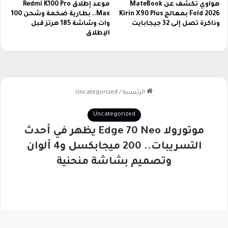
ة
ن
هواوي تكشف عن MateBook
موعد إطلاق Redmi K100 Pro
ع
Fold 2026 بمعالج Kirin X90 Plus
Max.. بطارية ضخمة وشحن 100
ا
وذاكرة تصل إلى 32 جيجابايت
وات وشاشة 185 هرتز قبل
ل
ل
الإطلاق
ى
ب
م
ل
و
د
ق
ي
ع
ن
ح
و
د
ي
و
ع
ت
ز
ة
ز
ا
ل
ت
ع
ا
و
ن
ا
ل