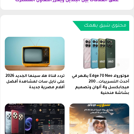
عمق العلاقات بين البلدين ويعزز التعاون المشترك
س
ة
و
ا
د
ل
ا
س
محتوى شيق يهمك
ن
ع
ي
و
ة
د
ا
ي
ل
ي
ج
س
د
ت
ي
ق
موتورولا Edge 70 Neo يظهر في
تردد قناة هلا سينما الجديد 2026
د
ب
أحدث التسريبات.. 200
على نايل سات لمشاهدة أفضل
ة
ميجابكسل و4 ألوان وتصميم
أفلام مصرية جديدة
ل
بشاشة منحنية
2
ن
0
ظ
2
ي
6
ر
م
ه
ع
ف
خ
ي