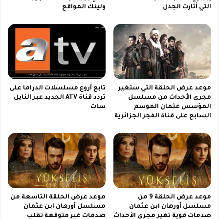
ة
التي أثارت الجدل
ولينك المواقع
و
م
ع
ج
ا
ا
ل
ن
ه
ا
ل
م
ا
ع
ل
موعد عرض الحلقة التي ستغير
تابع أروع مسلسلات الدراما على
ش
ب
مجرى الأحداث من مسلسل
تردد قناة ATV الجديد عبر النايل
ر
ع
المؤسس عثمان الموسم
سات
ح
د
السابع على قناة الفجر الجزائرية
م
ر
ف
ف
ص
ض
ل
ش
ل
ر
ف
ي
ك
ك
ا
ا
موعد عرض الحلقة 9 من
موعد عرض الحلقة التاسعة من
ل
ل
مسلسل أورهان ابن عثمان
مسلسل أورهان ابن عثمان
ش
ن
صدمات قوية تغير مجرى الأحداث
صدمات غير متوقعة تقلب