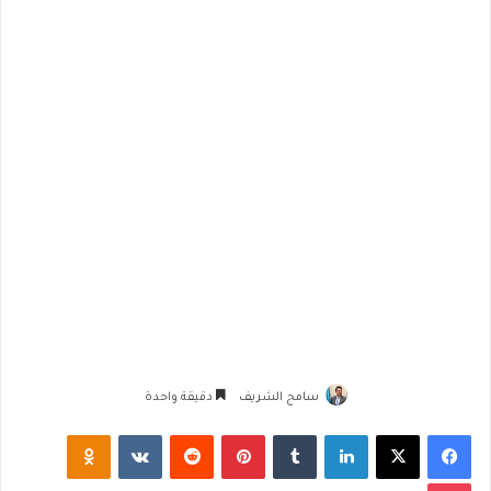
سامح الشريف
دقيقة واحدة
فيسبوك
‫X
لينكدإن
‏Tumblr
بينتيريست
‏Reddit
‏VKontakte
Odnoklassniki
‫Pocket