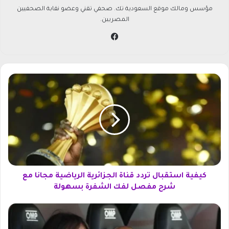
مؤسس ومالك موقع السعودية تك. صحفي تقني وعضو نقابة الصحفيين
المصريين.
في
سب
وك
ك
ي
ف
ي
ة
ا
س
ت
ق
ب
كيفية استقبال تردد قناة الجزائرية الرياضية مجانا مع
ا
شرح مفصل لفك الشفرة بسهولة
ل
ت
إ
ر
ن