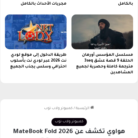
ف
ج
بالكامل
مجريات الأحداث بالكامل
ر
ا
ة
ح
ب
ا
س
ل
ه
ت
و
ف
ل
ص
ة
ي
مسلسل المؤسس أورهان
طريقة الدخول إلى موقع لودي
الحلقة 9 قصة عشق 3seq
نت 2026 عبر لودي نت بأسلوب
ل
مترجمة كاملة وحصرية لجميع
احترافي وسلس يجذب الجميع
ي
المشاهدين
ل
ل
ز
ع
ي
م