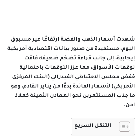
شهدت أسعار الذهب والفضة ارتفاعًا غير مسبوق
اليوم، مستفيدة من صدور بيانات اقتصادية أمريكية
إيجابية، إلى جانب قراءة تضخم ضعيفة فاقت
توقعات الأسواق، مما عزز التوقعات باحتمالية
خفض مجلس الاحتياطي الفيدرالي (البنك المركزي
الأمريكي) لأسعار الفائدة بدءًا من يناير القادم، وهو
ما جذب المستثمرين نحو المعادن الثمينة كملاذ
آمن.
التنقل السريع