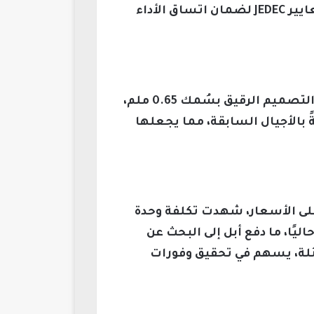
أمام خيار حتمي لزيادة الشراء من سامسونج، خاصة مع متطلبات أبل الصارمة التي تتجاوز معايير JEDEC لضمان اتساق الأداء
تقدم وحدات الذاكرة LPDDR5X بسعة 12 جيجابايت من سامسونج مزايا تنافسية مهمة، منها التصميم الرقيق بسُمك 0.65 ملم،
ة بنسبة 21٪، إلى جانب تقليل استهلاك الطاقة بنسبة 25٪ مقارنةً بالأجيال السابقة، مما يجعلها
على الأسعار، شهدت تكلفة وحدة
يجابايت ارتفاعًا من حوالي 30 دولارًا في بداية 2026 إلى نحو 70 دولارًا حاليًا، ما دفع أبل إلى البحث عن
ئلة، يسهم في تحقيق وفورات