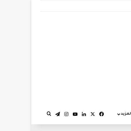
‫X
فيسبوك
لينكدإن
‫YouTube
انستقرام
تيلقرام
لمزيد
بحث عن