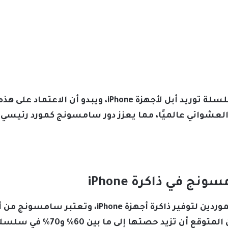
تُعد سامسونج جزءًا أساسيًا من سلسلة توريد أبل لأجهز
لعشوائي عالميًا، مما يعزز دور سامسونج كمورد رئيسي في
ج في ذاكرة iPhone
تعتمد أبل على شبكة واسعة من الموردين لتوفير ذاكرة