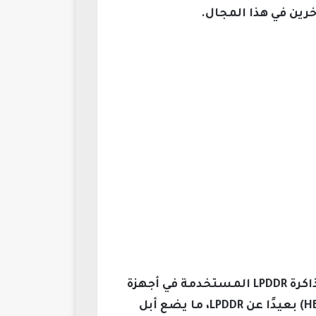
هناك أسباب عدة وراء توجه أبل نحو زيادة الاعتماد على سامسونج، منها التغيرات في سوق ذاكرة LPDDR المستخدمة في أجهزة
iPhone، حيث تركّز SK Hynix وMicron جهودهما بشكل أكبر على الذاكرة عالية النطاق الترددي (HBM) بعيدًا عن LPDDR، ما يضع أبل