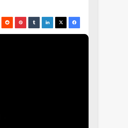
فيسبوك
‫X
لينكدإن
‏Tumblr
بينتيريست
‏Reddit