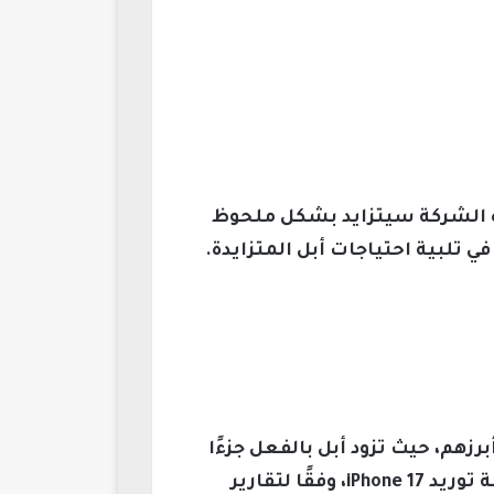
ة iPhone، ويبدو أن الاعتماد على هذه الشركة سيتزايد بشكل ملحوظ
 تلبية احتياجات أبل المتزايدة.
 أجهزة iPhone، وتعتبر سامسونج من أبرزهم، حيث تزود أبل بالفعل جزءًا
كبيرًا من احتياجاتها من الذاكرة، ومن المتوقع أن تزيد حصتها إلى ما بين 60% و70% في سلسلة توريد iPhone 17، وفقًا لتقارير