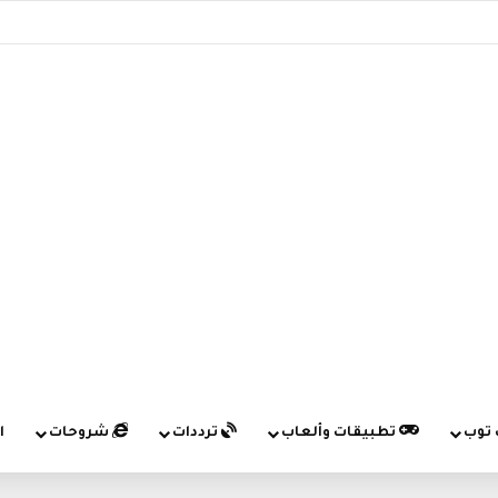
 توب
تطبيقات وألعاب
ترددات
شروحات
ا