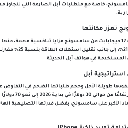
رية.
ج تعزز مكانتها
وتحسين المقاومة الحراري
ى استراتيجية أبل
عقودها طويلة الأجل وحجم طلباتها الضخم في التفاوض 
ذاكرة LPDDR5X بسعة 12 ج
ماد الأكبر على سامسونج، بفضل قدرتها التصنيعية الها