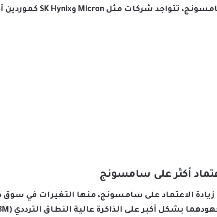
 Micron وSK Hynix كموردين آخرين في هذا المجال.
تماد أكثر على سامسونج