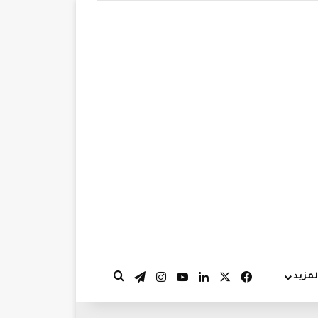
‫X
فيسبوك
لينكدإن
‫YouTube
انستقرام
تيلقرام
لمزيد
بحث عن