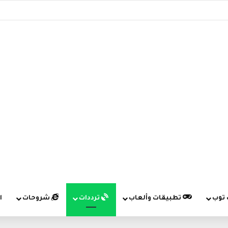
 توب
تطبيقات وألعاب
ترددات
شروحات
ا