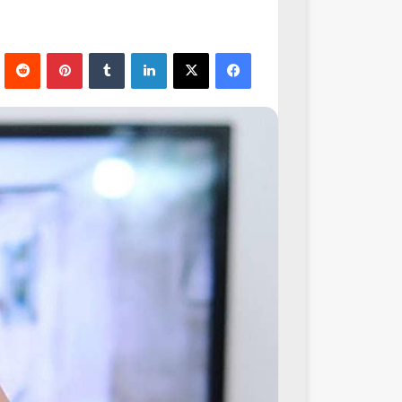
فيسبوك
‫X
لينكدإن
‏Tumblr
بينتيريست
‏Reddit