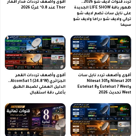
ا
س
تردد قنوات لايف شو 2026..
أقوى وأضعف ترددات مدار أقمار
ل
ت
ظهور باقة LIFE SHOW الجديدة
Thor عند 0.8° غربًا 2026
س
على نايل سات تضم لايف شو
ق
تركي ولايف شو دراما ولايف شو
ع
ب
سيما
و
ل
د
ي
ي
ة
ة
ت
ل
د
ع
م
ا
ج
م
ا
أقوى وأضعف تردد نايل سات
أقوى وأضعف ترددات القمر
2
ل
Nilesat 201 وNilesat 301
الجزائري AlcomSat 1 (24.8°W)..
0
ذ
وEutelsat 7 West وEutelsat 8
الدليل العملي لضبط الطبق
2
ك
West تحديث 2026
بأعلى دقة استقبال
6
ا
ب
ء
د
ا
و
ل
ن
ا
ا
ص
ل
ط