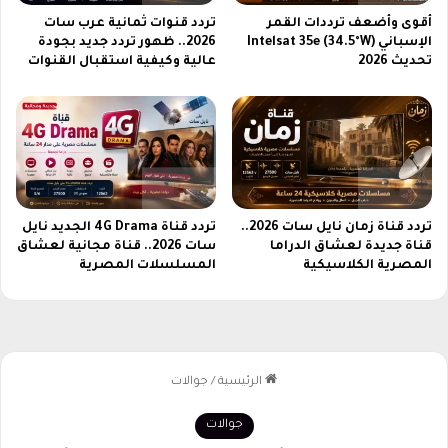
ح
ن
أقوى وأضعف ترددات القمر
تردد قنوات ثمانية عرب سات
ا
ا
الإسباني Intelsat 35e (34.5°W)
2026.. ظهور تردد جديد بجودة
ج
ع
تحديث 2026
عالية وكيفية استقبال القنوات
ة
ي
ل
م
ت
ع
ح
أ
م
س
ي
ل
ل
و
ب
تردد قناة زمان نايل سات 2026..
تردد قناة 4G Drama الجديد نايل
ب
قناة جديدة لعشاق الدراما
سات 2026.. قناة مجانية لعشاق
ر
ا
المصرية الكلاسيكية
المسلسلات المصرية
ا
ل
م
ح
ج
ي
ا
ة
ف
ي
م
ع