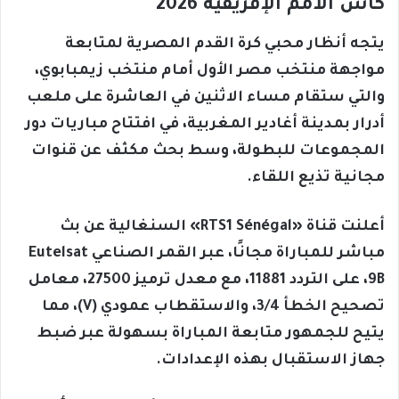
كأس الأمم الإفريقية 2026
يتجه أنظار محبي كرة القدم المصرية لمتابعة
مواجهة منتخب مصر الأول أمام منتخب زيمبابوي،
والتي ستقام مساء الاثنين في العاشرة على ملعب
أدرار بمدينة أغادير المغربية، في افتتاح مباريات دور
المجموعات للبطولة، وسط بحث مكثف عن قنوات
مجانية تذيع اللقاء.
أعلنت قناة «RTS1 Sénégal» السنغالية عن بث
مباشر للمباراة مجانًا، عبر القمر الصناعي Eutelsat
9B، على التردد 11881، مع معدل ترميز 27500، معامل
تصحيح الخطأ 3/4، والاستقطاب عمودي (V)، مما
يتيح للجمهور متابعة المباراة بسهولة عبر ضبط
جهاز الاستقبال بهذه الإعدادات.