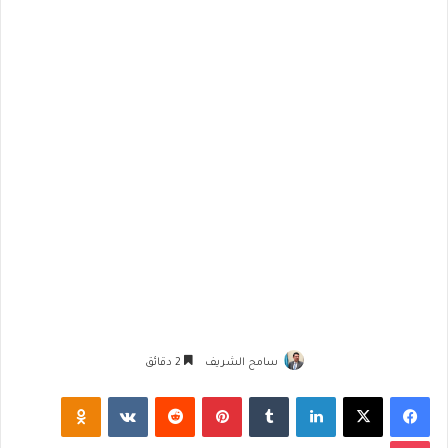
سامح الشريف
2 دقائق
فيسبوك
‫X
لينكدإن
‏Tumblr
بينتيريست
‏Reddit
‏VKontakte
Odnoklassniki
‫Pocket