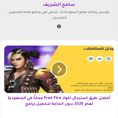
سامح الشريف
مؤسس ومالك موقع السعودية تك. صحفي تقني وعضو نقابة الصحفيين
المصريين.
في
سب
وك
أ
ف
ض
ل
ط
ر
ق
ا
س
ت
أفضل طرق استبدال أكواد Free Fire مجانًا في السعودية
ب
لعام 2026 بدون الحاجة لتحميل برامج
د
ا
س