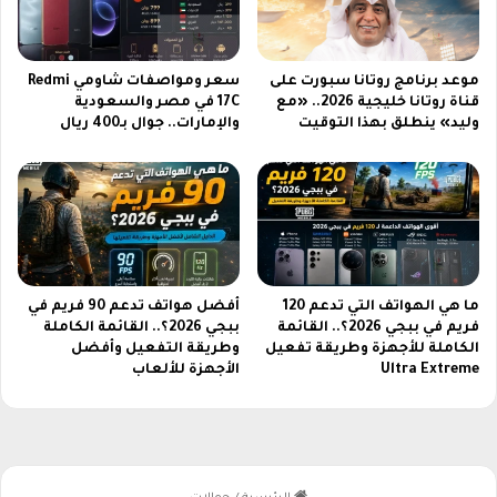
ف
ع
س
ل
ا
ى
م
موعد برنامج روتانا سبورت على
سعر ومواصفات شاومي Redmi
م
س
قناة روتانا خليجية 2026.. «مع
17C في مصر والسعودية
و
و
وليد» ينطلق بهذا التوقيت
والإمارات.. جوال بـ400 ريال
ق
ن
ع
ج
ح
G
د
a
و
l
ت
a
ة
x
ب
y
ما هي الهواتف التي تدعم 120
أفضل هواتف تدعم 90 فريم في
ش
فريم في ببجي 2026؟.. القائمة
ببجي 2026؟.. القائمة الكاملة
Z
ك
الكاملة للأجهزة وطريقة تفعيل
وطريقة التفعيل وأفضل
F
Ultra Extreme
الأجهزة للألعاب
ل
l
م
i
ف
p
ص
8
ل
ا
و
ل