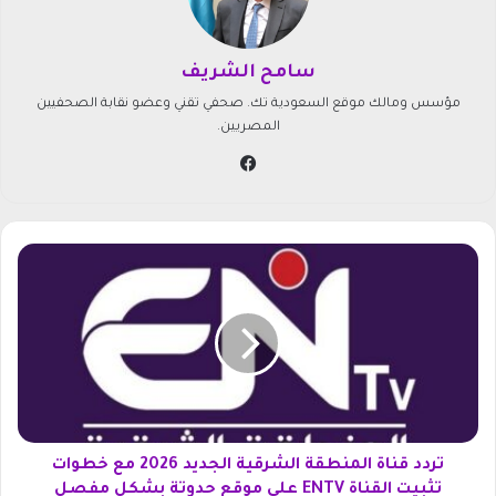
سامح الشريف
مؤسس ومالك موقع السعودية تك. صحفي تقني وعضو نقابة الصحفيين
المصريين.
في
سب
وك
ت
ر
د
د
ق
ن
ا
ة
ا
ل
تردد قناة المنطقة الشرقية الجديد 2026 مع خطوات
م
تثبيت القناة ENTV على موقع حدوتة بشكل مفصل