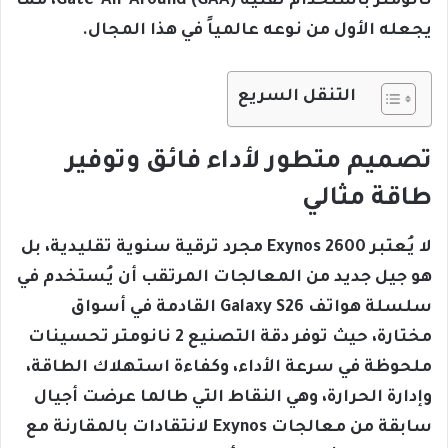
نانومتر باستخدام تقنية Gate-All-Around (GAA)، مما
يجعله الأول من نوعه عالمياً في هذا المجال.
التنقل السريع
تصميم متطور لأداء فائق وتوفير
طاقة مثالي
لا يُعتبر Exynos 2600 مجرد ترقية سنوية تقليدية، بل
هو جيل جديد من المعالجات المرتقب أن يُستخدم في
سلسلة هواتف Galaxy S26 القادمة في أسواق
مختارة، حيث توفر دقة التصنيع 2 نانومتر تحسينات
ملحوظة في سرعة الأداء، وكفاءة استهلاك الطاقة،
وإدارة الحرارة، وهي النقاط التي طالما عرضت أجيال
سابقة من معالجات Exynos لانتقادات بالمقارنة مع