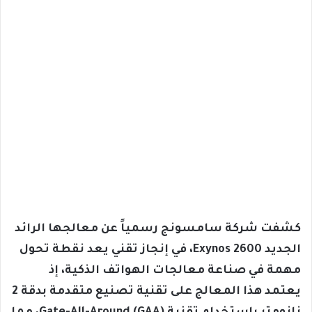
كشفت شركة سامسونج رسمياً عن معالجها الرائد
الجديد Exynos 2600، في إنجاز تقني يعد نقطة تحول
مهمة في صناعة معالجات الهواتف الذكية، إذ
يعتمد هذا المعالج على تقنية تصنيع متقدمة بدقة 2