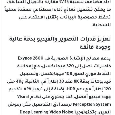
أداء مضاعف بنسبة 113% مقارنة بالأجيال السابقة،
ما يمكّن تشغيل نماذج ذكاء اصطناعي معقدة محلياً
تحفظ خصوصية البيانات وتقلل الاعتماد على
السحابة.
تعزيز قدرات التصوير والفيديو بدقة عالية
وجودة فائقة
يدعم معالج الإشارة الصورية في Exynos 2600
كاميرات تصل إلى 320 ميجابكسل، مع إمكانية
التقاط فوري لصور 108 ميجابكسل، وتسجيل
فيديوهات بدقة 8K عند 30 إطاراً في الثانية، و4K حتى
120 إطاراً مع دعم HDR، إضافة إلى ترميز APV لتقديم
جودة فيديو أفضل، كما يحتوي على نظام Visual
Perception System لرصد أدق التفاصيل مثل رموش
العين، وتكنولوجيا Deep Learning Video Noise