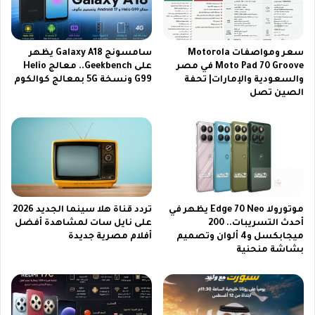
م
n
ع
o
خ
s
ط
م
سعر ومواصفات Motorola
سامسونج Galaxy A18 يظهر
و
ع
Moto Pad 70 Groove في مصر
على Geekbench.. معالج Helio
ا
والسعودية والإمارات| تحفة
G99 ونسخة 5G بمعالج كوالكوم
م
الصين تصل
ت
ف
ت
ا
ث
ج
ب
أ
ي
ة
ت
م
ا
م
ل
ي
موتورولا Edge 70 Neo يظهر في
تردد قناة هلا سينما الجديد 2026
ق
ز
أحدث التسريبات.. 200
على نايل سات لمشاهدة أفضل
ن
ة
ميجابكسل و4 ألوان وتصميم
أفلام مصرية جديدة
ا
ف
بشاشة منحنية
ة
ي
E
ه
N
ا
T
ت
V