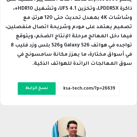
ذاكرة LPDDR5X، وتخزين UFS 4.1، وتشغيل HDR10+،
وشاشات 4K بمعدل تحديث حتى 120 هرتز، مع
تصميم يعتمد على مودم وشريحة اتصال منفصلين،
فيما دخل المعالج مرحلة الإنتاج الضخم، ويتوقع
تواجده في هواتف Galaxy S26 وS26 بلس وزد فليب 8
في أسواق مختارة، ما يعزز مكانة سامسونج في
سوق المعالجات الرائدة للهواتف الذكية.
نسخ الرابط