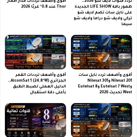
ه
تردد قنوات لايف شو 2026..
أقوى وأضعف ترددات مدار أقمار
ا
ر
ظهور باقة LIFE SHOW الجديدة
Thor عند 0.8° غربًا 2026
ص
على نايل سات تضم لايف شو
ة
تركي ولايف شو دراما ولايف شو
ف
ي
سيما
ا
ز
ت
و
ق
ر
و
ا
ي
ن
ة
م
و
ت
ك
ح
أقوى وأضعف تردد نايل سات
أقوى وأضعف ترددات القمر
ا
ف
Nilesat 201 وNilesat 301
الجزائري AlcomSat 1 (24.8°W)..
م
ا
وEutelsat 7 West وEutelsat 8
الدليل العملي لضبط الطبق
ي
ل
West تحديث 2026
بأعلى دقة استقبال
ر
ش
ا
م
م
ع
ت
ب
ط
ح
و
ل
ر
و