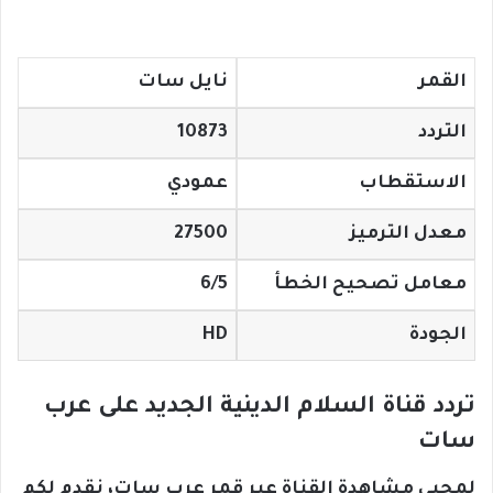
القمر
نايل سات
التردد
10873
الاستقطاب
عمودي
معدل الترميز
27500
معامل تصحيح الخطأ
6/5
الجودة
HD
تردد قناة السلام الدينية الجديد على عرب
سات
لمحبي مشاهدة القناة عبر قمر عرب سات، نقدم لكم