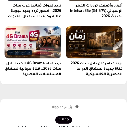
ة
ا
أقوى وأضعف ترددات القمر
تردد قنوات ثمانية عرب سات
و
ن
الإسباني Intelsat 35e (34.5°W)
2026.. ظهور تردد جديد بجودة
ب
ل
تحديث 2026
عالية وكيفية استقبال القنوات
ط
و
ا
ض
ر
ع
ي
خ
ة
ط
ض
ة
خ
ت
م
تردد قناة زمان نايل سات 2026..
تردد قناة 4G Drama الجديد نايل
ط
قناة جديدة لعشاق الدراما
سات 2026.. قناة مجانية لعشاق
ة
و
المصرية الكلاسيكية
المسلسلات المصرية
ت
ي
ج
ر
ع
ع
ل
ا
ا
ج
ل
ل
م
ة
ن
ت
ا
ع