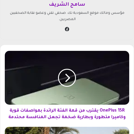
سامح الشريف
مؤسس ومالك موقع السعودية تك. صحفي تقني وعضو نقابة الصحفيين
المصريين.
في
سب
وك
O
n
e
P
l
u
s
1
5
R
OnePlus 15R يقترب من قمة الفئة الرائدة بمواصفات قوية
ي
وكاميرا متطورة وبطارية ضخمة تجعل المنافسة محتدمة
ق
ت
و