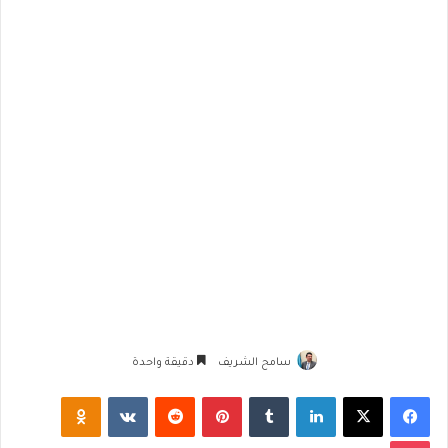
سامح الشريف
دقيقة واحدة
فيسبوك
‫X
لينكدإن
‏Tumblr
بينتيريست
‏Reddit
‏VKontakte
Odnoklassniki
‫Pocket