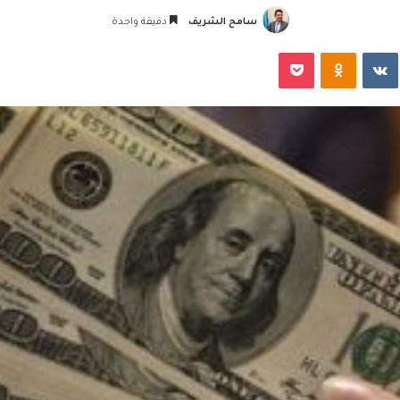
سامح الشريف
دقيقة واحدة
‏VKontakte
Odnoklassniki
‫Pocket