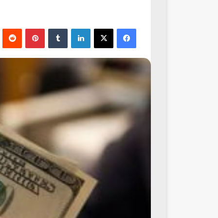
فيسبوك
‫X
لينكدإن
‏Tumblr
بينتيريست
‏Reddit