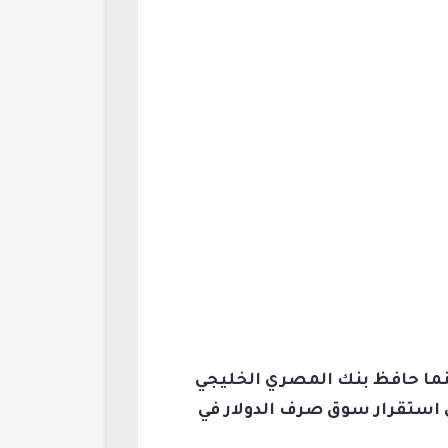
تقر على سعر 47.48 جنيه للشراء و47.58 جنيه للبيع، بينما حافظ بنك المصري الخليجي
زن تحافظ على استقرار سوق صرف الدولار في