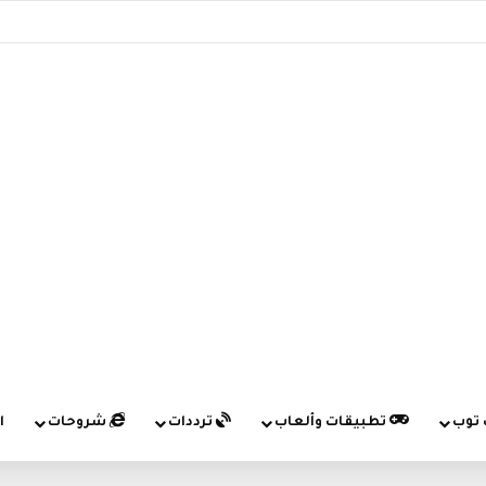
 توب
تطبيقات وألعاب
ترددات
شروحات
ا