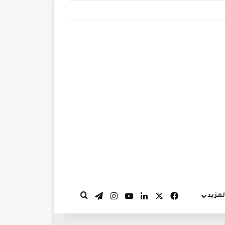
‫X
فيسبوك
لينكدإن
‫YouTube
انستقرام
تيلقرام
لمزيد
بحث عن