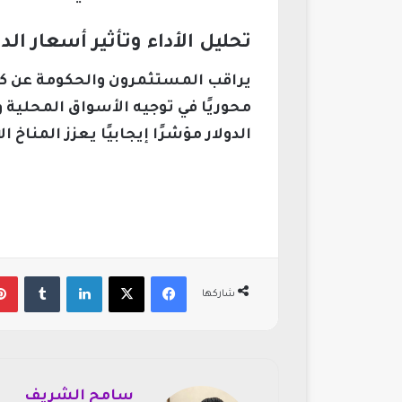
تحليل الأداء وتأثير أسعار ال
يراقب المستثمرون والحكومة عن كثب
محوريًا في توجيه الأسواق المحلية 
الدولار مؤشرًا إيجابيًا يعزز المن
فيسبوك
‫X
لينكدإن
‏Tumblr
شاركها
سامح الشريف