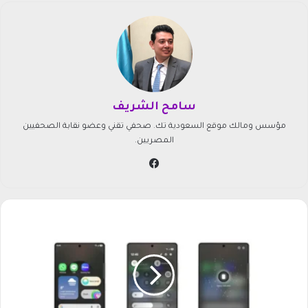
سامح الشريف
مؤسس ومالك موقع السعودية تك. صحفي تقني وعضو نقابة الصحفيين
المصريين.
في
سب
وك
م
ي
ز
ة
م
ش
ا