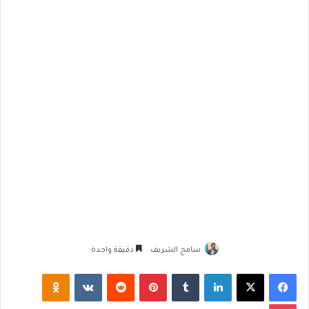
سامح الشريف
دقيقة واحدة
فيسبوك
‫X
لينكدإن
‏Tumblr
بينتيريست
‏Reddit
‏VKontakte
Odnoklassniki
‫Pocket