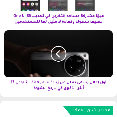
ر
ك
ة
ميزة مشاركة مساحة التخزين في تحديث One UI 85
م
تضيف سهولة وكفاءة لا مثيل لها للمستخدمين
س
ا
أ
ح
و
ة
ل
ا
إ
ل
ع
ت
ل
خ
ا
ز
ن
ي
ر
ن
س
أول إعلان رسمي يعلن عن زيادة سعر هاتف شاومي 17
ف
م
ألترا الأقوى في تاريخ الشركة
ي
ي
ت
ي
ح
ع
د
ل
محتوى شيق يهمك
ي
ن