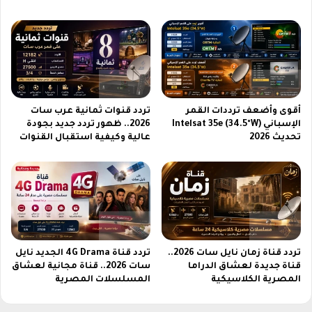
ء
أ
ة
ل
ل
ت
ا
ر
م
ا
ث
ا
ي
ل
ل
أ
أقوى وأضعف ترددات القمر
تردد قنوات ثمانية عرب سات
ل
ق
الإسباني Intelsat 35e (34.5°W)
2026.. ظهور تردد جديد بجودة
ه
و
تحديث 2026
عالية وكيفية استقبال القنوات
ا
ى
ل
ف
ل
ي
م
ت
س
ا
ت
ر
خ
ي
د
تردد قناة زمان نايل سات 2026..
تردد قناة 4G Drama الجديد نايل
خ
قناة جديدة لعشاق الدراما
سات 2026.. قناة مجانية لعشاق
م
ا
المصرية الكلاسيكية
المسلسلات المصرية
ي
ل
ن
ش