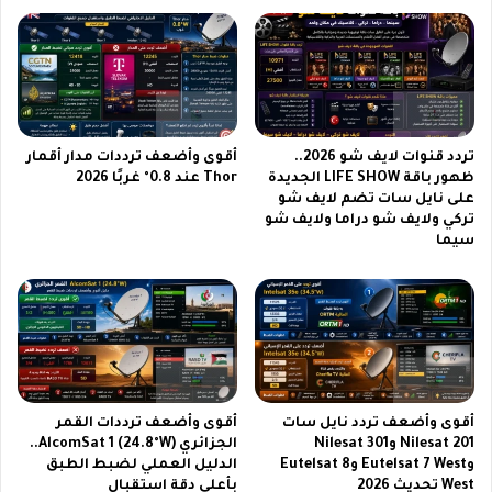
ث
ع
O
ن
n
ز
e
ي
U
ا
I
د
8
ة
تردد قنوات لايف شو 2026..
أقوى وأضعف ترددات مدار أقمار
5
س
ظهور باقة LIFE SHOW الجديدة
Thor عند 0.8° غربًا 2026
ت
على نايل سات تضم لايف شو
ع
تركي ولايف شو دراما ولايف شو
ض
ر
سيما
ي
ه
ف
ا
س
ت
ه
ف
و
ش
ل
ا
ة
و
و
م
أقوى وأضعف تردد نايل سات
أقوى وأضعف ترددات القمر
ك
ي
Nilesat 201 وNilesat 301
الجزائري AlcomSat 1 (24.8°W)..
ف
1
وEutelsat 7 West وEutelsat 8
الدليل العملي لضبط الطبق
ا
7
West تحديث 2026
بأعلى دقة استقبال