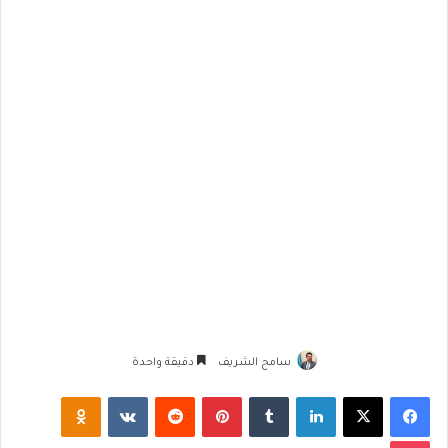
سامح الشريف
دقيقة واحدة
فيسبوك
‫X
لينكدإن
‏Tumblr
بينتيريست
‏Reddit
‏VKontakte
Odnoklassniki
‫Pocket