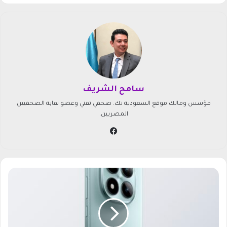
سامح الشريف
مؤسس ومالك موقع السعودية تك. صحفي تقني وعضو نقابة الصحفيين
المصريين.
في
سب
وك
م
و
ا
ص
ف
ا