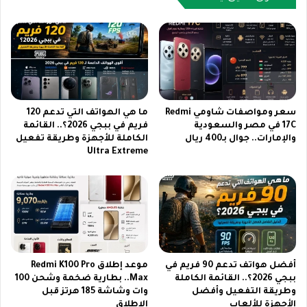
ع
ا
ر
ل
ه
ج
ا
د
ل
ي
ر
د
س
2
م
0
سعر ومواصفات شاومي Redmi
ما هي الهواتف التي تدعم 120
ي
2
17C في مصر والسعودية
فريم في ببجي 2026؟.. القائمة
ي
والإمارات.. جوال بـ400 ريال
الكاملة للأجهزة وطريقة تفعيل
6
Ultra Extreme
ق
م
د
ع
م
خ
م
ط
ي
و
ز
ا
ا
ت
ت
ت
أفضل هواتف تدعم 90 فريم في
موعد إطلاق Redmi K100 Pro
م
ث
ببجي 2026؟.. القائمة الكاملة
Max.. بطارية ضخمة وشحن 100
م
ب
وطريقة التفعيل وأفضل
وات وشاشة 185 هرتز قبل
ي
ي
الأجهزة للألعاب
الإطلاق