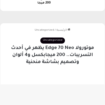
س
200 ميجا
ل
و
ب
ا
ح
ت
ر
ا
ف
ي
و
ج
ذ
ا
ب
زر