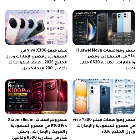
ز
ت
ة
ا
ت
ل
ل
ق
ب
ن
ي
ا
ت
ة
ط
ع
سعر ومواصفات Huawei Nova
سعر فيفو vivo X300 في
ل
ب
Y74 في السعودية ومصر
السعودية ومصر والإمارات ودول
ع
ر
والإمارات.. بطارية 6620 مللي
الخليج 2026.. هاتف فيفو الرائد
ا
م
أمبير
بكاميرا 200 ميجابكسل
ت
و
ا
ق
ل
ع
م
ح
س
د
ت
و
خ
ت
د
سعر ومواصفات فيفو vivo Y500
سعر ومواصفات Xiaomi Redmi
ة
في مصر والسعودية والإمارات
K100 Pro في مصر والسعودية
م
ب
ودول الخليج 2026
والكويت والإمارات.. وحش
ي
أ
شاومي ببطارية 8500 وكاميرا
ن