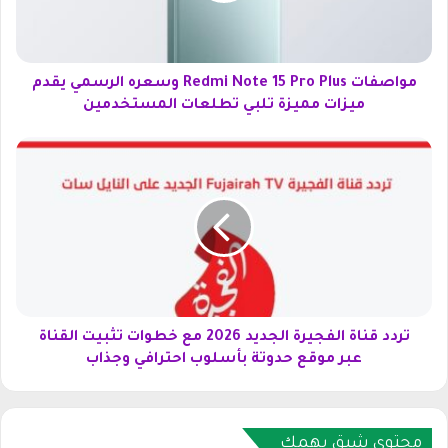
ت
R
e
d
مواصفات Redmi Note 15 Pro Plus وسعره الرسمي يقدم
m
ميزات مميزة تلبي تطلعات المستخدمين
i
N
ت
o
ر
t
د
e
د
1
ق
5
ن
P
ا
r
ة
o
ا
P
ل
تردد قناة الفجيرة الجديد 2026 مع خطوات تثبيت القناة
l
ف
عبر موقع حدوتة بأسلوب احترافي وجذاب
u
ج
s
ي
و
ر
س
ة
محتوى شيق يهمك