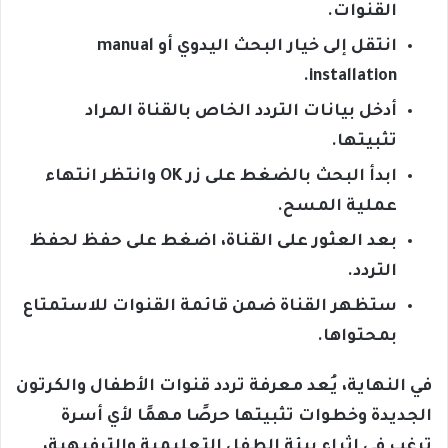
القنوات.
انتقل إلى خيار البحث اليدوي أو manual
installation.
أدخل بيانات التردد الخاص بالقناة المراد
تثبيتها.
ابدأ البحث بالضغط على زر OK وانتظر انتهاء
عملية المسح.
بعد العثور على القناة، اضغط على حفظ لحفظ
التردد.
ستظهر القناة ضمن قائمة القنوات للاستمتاع
بمحتواها.
في النهاية، يُعد معرفة تردد قنوات الأطفال والكرتون
الجديدة وخطوات تثبيتها حرصًا مهمًا لأي أسرة
ترغب في إثراء بيئة الطفل التعليمية والترفيهية،