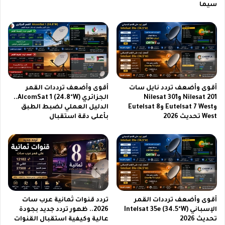
سيما
ل
ل
س
ت
و
ك
ق
ن
ا
و
ل
ل
م
و
ص
ج
أقوى وأضعف تردد نايل سات
أقوى وأضعف ترددات القمر
ر
ي
Nilesat 201 وNilesat 301
الجزائري AlcomSat 1 (24.8°W)..
ي
ا
وEutelsat 7 West وEutelsat 8
الدليل العملي لضبط الطبق
ب
ا
West تحديث 2026
بأعلى دقة استقبال
س
ل
ع
ت
ر
ي
و
أ
م
ث
و
ا
ا
ر
ص
ت
أقوى وأضعف ترددات القمر
تردد قنوات ثمانية عرب سات
ف
ض
الإسباني Intelsat 35e (34.5°W)
2026.. ظهور تردد جديد بجودة
ا
ج
تحديث 2026
عالية وكيفية استقبال القنوات