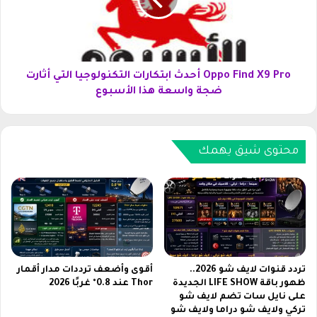
F
ل
i
م
n
ح
d
لّ
X
ي
9
Oppo Find X9 Pro أحدث ابتكارات التكنولوجيا التي أثارت
ي
P
ضجة واسعة هذا الأسبوع
ح
r
ق
o
ق
أ
ن
ح
محتوى شيق يهمك
ق
د
ل
ث
ة
ا
ن
ب
و
ت
ع
ك
ي
ا
ة
ر
تردد قنوات لايف شو 2026..
أقوى وأضعف ترددات مدار أقمار
ف
ا
ظهور باقة LIFE SHOW الجديدة
Thor عند 0.8° غربًا 2026
ي
على نايل سات تضم لايف شو
ت
تركي ولايف شو دراما ولايف شو
ا
ا