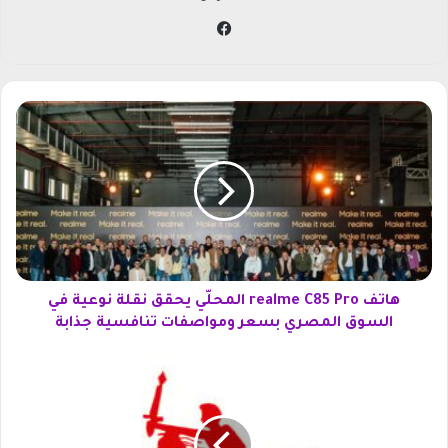
في
سب
وك
ه
ا
ت
ف
r
e
a
l
m
e
هاتف realme C85 Pro المحلّي يحقق نقلة نوعية في
C
السوق المصري بسعر ومواصفات تنافسية جذابة
8
5
O
P
p
r
p
o
o
ا