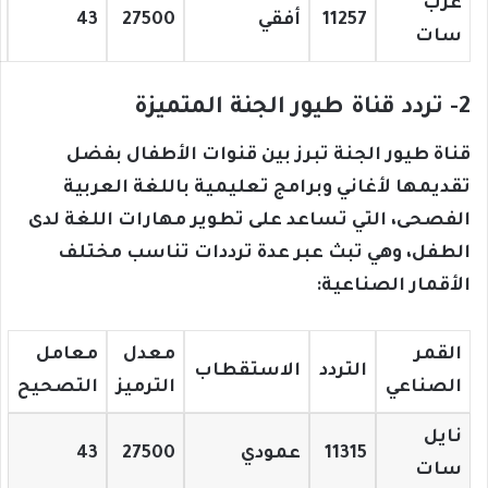
عرب
11257
أفقي
27500
43
سات
2- تردد قناة طيور الجنة المتميزة
قناة طيور الجنة تبرز بين قنوات الأطفال بفضل
تقديمها لأغاني وبرامج تعليمية باللغة العربية
الفصحى، التي تساعد على تطوير مهارات اللغة لدى
الطفل، وهي تبث عبر عدة ترددات تناسب مختلف
الأقمار الصناعية:
القمر
معدل
معامل
التردد
الاستقطاب
الصناعي
الترميز
التصحيح
نايل
11315
عمودي
27500
43
سات