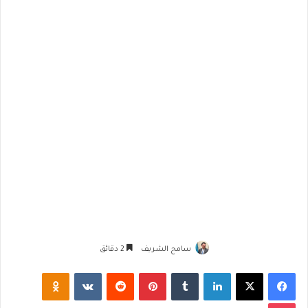
سامح الشريف
2 دقائق
فيسبوك
‫X
لينكدإن
‏Tumblr
بينتيريست
‏Reddit
‏VKontakte
Odnoklassniki
‫Pocket