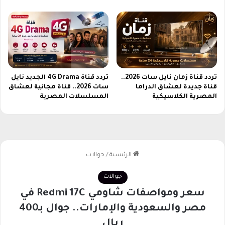
ت
ة
ت
و
ن
ا
ا
س
ف
ع
س
ة
ي
ه
ة
تردد قناة زمان نايل سات 2026..
تردد قناة 4G Drama الجديد نايل
ذ
قناة جديدة لعشاق الدراما
سات 2026.. قناة مجانية لعشاق
ج
ا
المصرية الكلاسيكية
المسلسلات المصرية
ذ
ا
ا
ل
ب
أ
ة
س
ب
و
ع