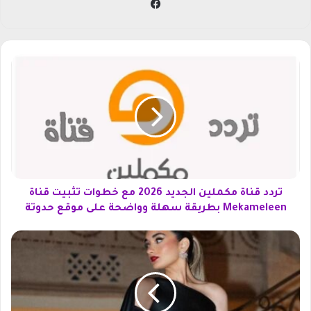
في
سب
وك
ت
ر
د
د
ق
ن
ا
ة
م
ك
تردد قناة مكملين الجديد 2026 مع خطوات تثبيت قناة
م
Mekameleen بطريقة سهلة وواضحة على موقع حدوتة
ل
ي
إ
ن
ط
ا
ل
ل
ا
ج
ل
د
ا