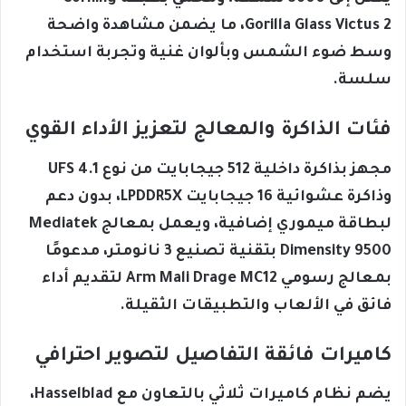
Gorilla Glass Victus 2، ما يضمن مشاهدة واضحة
وسط ضوء الشمس وبألوان غنية وتجربة استخدام
سلسة.
فئات الذاكرة والمعالج لتعزيز الأداء القوي
مجهز بذاكرة داخلية 512 جيجابايت من نوع UFS 4.1
وذاكرة عشوائية 16 جيجابايت LPDDR5X، بدون دعم
لبطاقة ميموري إضافية، ويعمل بمعالج Mediatek
Dimensity 9500 بتقنية تصنيع 3 نانومتر، مدعومًا
بمعالج رسومي Arm Mali Drage MC12 لتقديم أداء
فائق في الألعاب والتطبيقات الثقيلة.
كاميرات فائقة التفاصيل لتصوير احترافي
يضم نظام كاميرات ثلاثي بالتعاون مع Hasselblad،