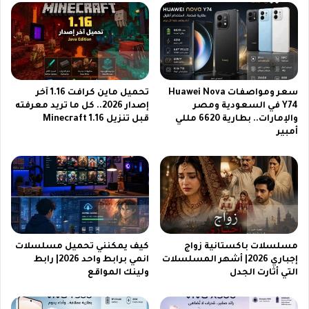
ة
ك
M
س
e
ق
k
و
a
ة
m
ح
سعر ومواصفات Huawei Nova
تحميل ماين كرافت 1.16 آخر
e
ض
Y74 في السعودية ومصر
إصدار 2026.. كل ما تريد معرفته
l
و
والإمارات.. بطارية 6620 مللي
قبل تنزيل Minecraft 1.16
e
ر
أمبير
e
ه
n
ا
ب
ف
ط
ي
ر
م
ي
س
ق
ل
ة
س
مسلسلات باكستانية زواج
كيف يمكنني تحميل مسلسلات
س
ل
إجباري 2026| أشهر المسلسلات
انمي برابط واحد 2026| رابط
ه
أ
التي أثارت الجدل
ولينك المواقع
ل
ز
ة
م