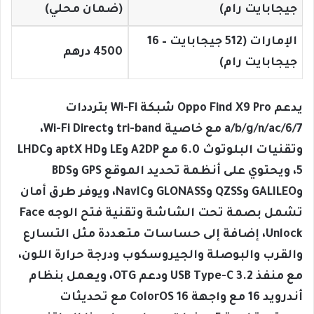
جيجابايت رام)
(ضمان محلي)
الإمارات (512 جيجابايت – 16
4500 درهم
جيجابايت رام)
يدعم Oppo Find X9 Pro شبكة Wi-Fi بترددات
a/b/g/n/ac/6/7 مع خاصية tri-band وWi-Fi Direct،
وتقنيات البلوتوث 6.0 مع A2DP وLE وaptX HD وLHDC
5، ويحتوي على أنظمة تحديد الموقع GPS وBDS
وGALILEO وQZSS وGLONASS وNavIC، ويوفر طرق أمان
تشمل بصمة تحت الشاشة وتقنية فتح الوجه Face
Unlock، إضافة إلى حساسات متعددة مثل التسارع
والقرب والبوصلة والجيروسكوب ودرجة حرارة اللون،
مع منفذ USB Type-C 3.2 ودعم OTG، ويعمل بنظام
أندرويد 16 مع واجهة ColorOS 16 مع تحديثات