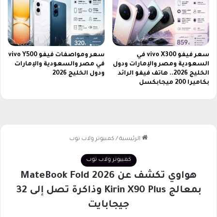
و
ة
و
ث
ا
ق
ض
ة
ح
و
ة
أ
سعر فيفو vivo X300 في
سعر ومواصفات فيفو vivo Y500
ع
السعودية ومصر والإمارات ودول
في مصر والسعودية والإمارات
ث
الخليج 2026.. هاتف فيفو الرائد
ودول الخليج 2026
ل
ر
بكاميرا 200 ميجابكسل
ى
ه
م
ا
و
ا
ق
ل
ع
م
ح
ت
د
ف
و
ر
ت
د
ة