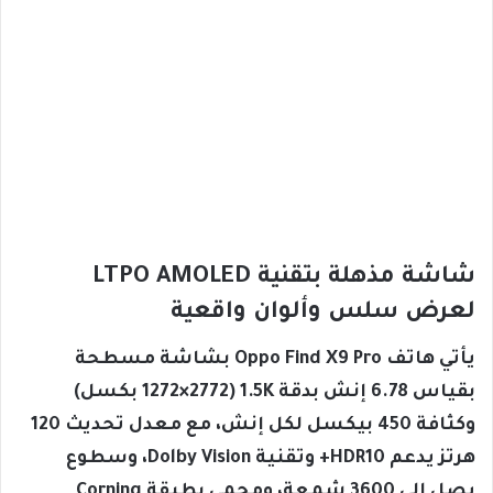
شاشة مذهلة بتقنية LTPO AMOLED
لعرض سلس وألوان واقعية
يأتي هاتف Oppo Find X9 Pro بشاشة مسطحة
بقياس 6.78 إنش بدقة 1.5K (1272×2772 بكسل)
وكثافة 450 بيكسل لكل إنش، مع معدل تحديث 120
هرتز يدعم HDR10+ وتقنية Dolby Vision، وسطوع
يصل إلى 3600 شمعة، ومحمي بطبقة Corning