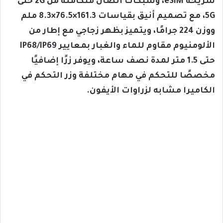
شريحة eSIM، وشبكات اتصال متكاملة من 2G حتى
5G، مع تصميم أنيق بقياسات 161.3×76.5×8.3 ملم
ووزن 224 جرامًا، ويتميز بظهر زجاجي مع إطار من
الألومنيوم مقاوم للماء والغبار بمعايير IP68/IP69
حتى 1.5 متر لمدة نصف ساعة، ويوفر زرًا إضافيًا
مخصصًا للتحكم في مهام مختلفة وزر التحكم في
الكاميرا مشابه لزراوات الأيفون.