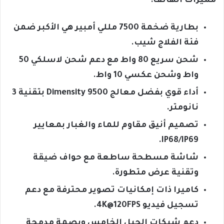
مميزات الهاتف:
بطارية ضخمة 7500 مللي أمبير هي الأكبر ضمن
فئة الفلاج شيب.
شحن سريع 80 واط مع دعم شحن لاسلكي 50
واط وشحن عكسي 10 واط.
أداء قوي بفضل معالج Dimensity 9500 بتقنية 3
نانومتر.
تصميم أنيق مقاوم للماء والغبار بمعايير
IP68/IP69.
شاشة مسطحة ساطعة مع حواف ضيقة
وتقنية عرض متطورة.
كاميرا ذات إمكانيات تصوير محترفة مع دعم
تسجيل فيديو 4K@120FPS.
دعم شبكات الجيل الخامس وبصمة مدمجة