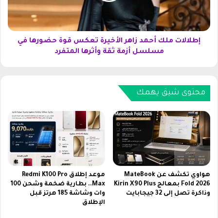
ي
ت
د
م
2
ل
0
ك
إطلالات ملك أحمد زاهر الأخيرة تعكس قوة حضورها في
2
أ
مسلسل أزمة ثقة وأثرها المتفرد
6
ح
م
م
ع
د
خ
ز
محتوى شيق يهمك
ط
ا
و
ه
ا
ر
ت
ا
ت
ل
ث
أ
ب
خ
ي
ي
هواوي تكشف عن MateBook
موعد إطلاق Redmi K100 Pro
ت
ر
Fold 2026 بمعالج Kirin X90 Plus
Max.. بطارية ضخمة وشحن 100
ق
وذاكرة تصل إلى 32 جيجابايت
وات وشاشة 185 هرتز قبل
ة
الإطلاق
ن
ت
ا
ع