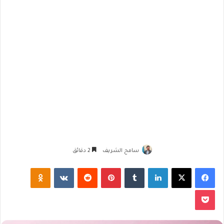
سامح الشريف
2 دقائق
فيسبوك
‫X
لينكدإن
‏Tumblr
بينتيريست
‏Reddit
‏VKontakte
Odnoklassniki
‫Pocket