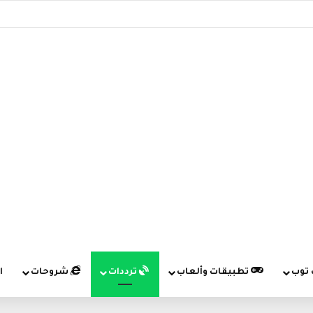
 توب
تطبيقات وألعاب
ترددات
شروحات
ا