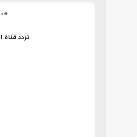
الر
تردد قناة 