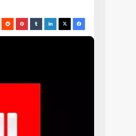
فيسبوك
‫X
لينكدإن
‏Tumblr
بينتيريست
‏Reddit