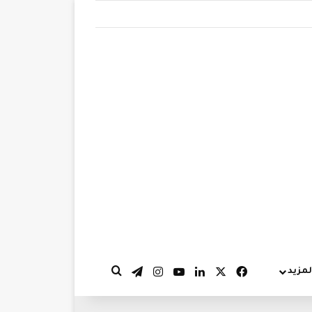
‫X
فيسبوك
لينكدإن
‫YouTube
انستقرام
تيلقرام
لمزيد
بحث عن