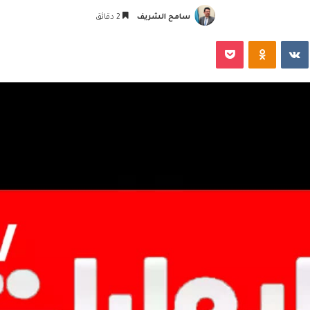
سامح الشريف
2 دقائق
‏VKontakte
Odnoklassniki
‫Pocket