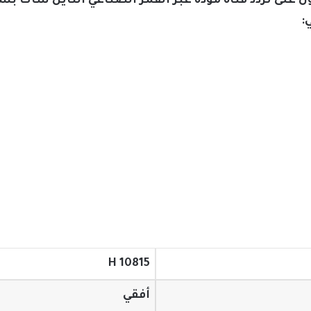
 على تردد قناة مودة عبر القمر الصناعي النايل سات 
:
H 10815
أفقي