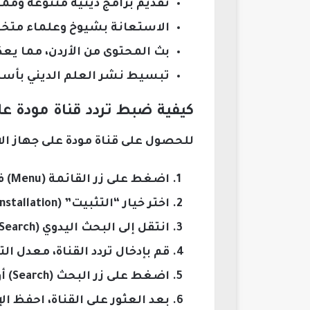
تقديم برامج دينية متنوعة ومم
الاستعانة بشيوخ وعلماء متخص
بث المحتوى من الأردن، مما يعك
تبسيط نشر العلم الديني بأسلوب
كيفية ضبط تردد قناة مودة 
للحصول على قناة مودة على جهاز الا
اضغط على زر القائمة (Menu) في جهاز التحكم الخاص بالتلفاز.
اختر خيار “التثبيت” (Installation) أو “إضافة قنوات”.
انتقل إلى البحث اليدوي (Manual Search) لإدخال التردد يدويًا.
قم بإدخال تردد القناة، معدل 
اضغط على زر البحث (Search) أو تأكيد (OK) لبدء البحث عن القناة.
بعد العثور على القناة، احفظ ا