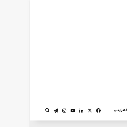
‫X
فيسبوك
لينكدإن
‫YouTube
انستقرام
تيلقرام
لمزيد
بحث عن