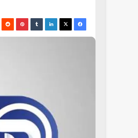
فيسبوك
‫X
لينكدإن
‏Tumblr
بينتيريست
‏Reddit