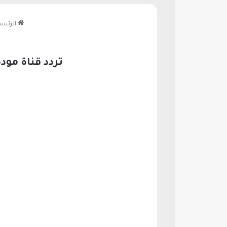
الرئيس
تردد قناة مودة 2026 وخطوات تثبيت القناة مع شرح مفصل عبر موق