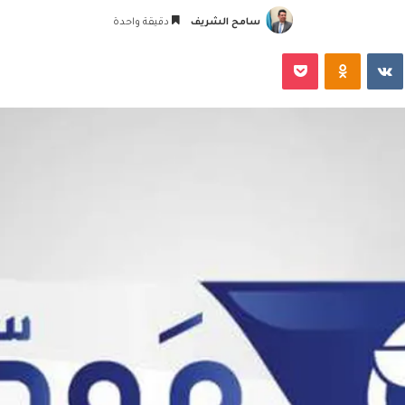
سامح الشريف
دقيقة واحدة
‏VKontakte
Odnoklassniki
‫Pocket