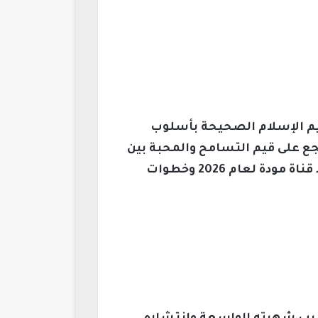
اليم الإسلام الصحيحة بأسلوب
جع على قيم التسامح والمحبة بين
الناس، بهدف تحقيق حياة يسودها المودة والرحمة والتآلف، ومن خلال موقعنا نستعرض تردد قناة مودة لعام 2026 وخطوات