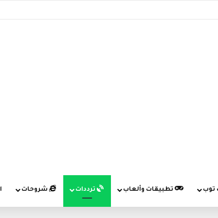
 توب
تطبيقات وألعاب
ترددات
شروحات
ا