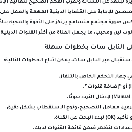
يزة تبتعد عن التشابه وتقرب الفهم الصحيح لتعاليم الإس
صين للإجابة على القضايا الدينية المهمة والعمل على 
س صورة مجتمع متسامح يرتكز على الأخوة والمحبة بناءً 
 لين ومحبب، ما يجعل القناة من أكثر القنوات الدينية 
على النايل سات بخطوات سهلة
ستقبال عبر النايل سات، يمكن اتباع الخطوات التالية:
الترميز، معامل التصحيح، ونوع الاستقطاب بشكل دقيق.
لإعدادات لتظهر ضمن قائمة القنوات لديك.