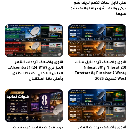
على نايل سات تضم لايف شو
a
ا
تركي ولايف شو دراما ولايف شو
l
ق
سيما
a
س
x
ل
y
س
S
ل
2
ة
6
S
ف
a
ي
m
أقوى وأضعف تردد نايل سات
أقوى وأضعف ترددات القمر
ف
s
Nilesat 201 وNilesat 301
الجزائري AlcomSat 1 (24.8°W)..
ب
u
وEutelsat 7 West وEutelsat 8
الدليل العملي لضبط الطبق
ر
n
West تحديث 2026
بأعلى دقة استقبال
ا
g
ي
G
ر
a
ا
l
ل
a
م
x
ق
y
ب
أقوى وأضعف ترددات القمر
تردد قنوات ثمانية عرب سات
S