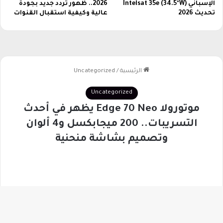
الإسباني Intelsat 35e (34.5°W)
2026.. ظهور تردد جديد بجودة
ل
2
تحديث 2026
عالية وكيفية استقبال القنوات
6
ف
ي
ف
ب
ر
ا
ي
ر
ا
ل
م
ق
ب
ل