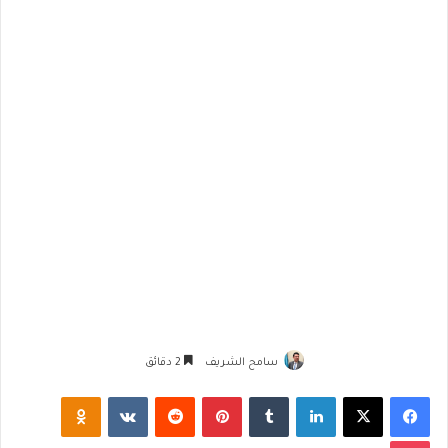
سامح الشريف
2 دقائق
فيسبوك
‫X
لينكدإن
‏Tumblr
بينتيريست
‏Reddit
‏VKontakte
Odnoklassniki
‫Pocket