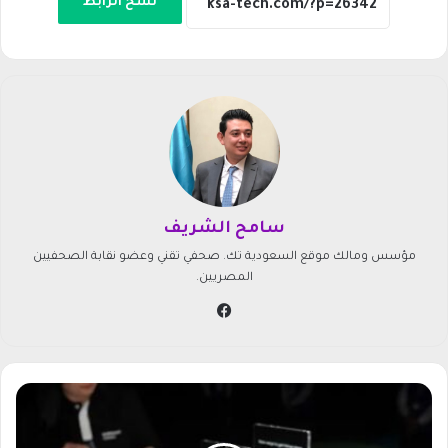
نسخ الرابط
سامح الشريف
مؤسس ومالك موقع السعودية تك. صحفي تقني وعضو نقابة الصحفيين
المصريين.
في
سب
وك
ع
و
د