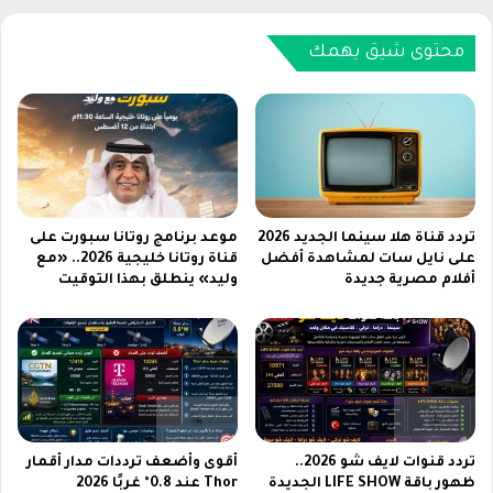
ت
ل
س
ي
ر
د
محتوى شيق يهمك
ي
ت
ب
س
ا
ر
ت
ي
ت
ب
ؤ
ا
ك
ت
د
ق
تردد قناة هلا سينما الجديد 2026
موعد برنامج روتانا سبورت على
إ
و
على نايل سات لمشاهدة أفضل
قناة روتانا خليجية 2026.. «مع
ط
أفلام مصرية جديدة
وليد» ينطلق بهذا التوقيت
ي
ل
ة
ا
ت
ق
ت
س
و
ل
ق
س
ع
ل
إ
تردد قنوات لايف شو 2026..
أقوى وأضعف ترددات مدار أقمار
ة
ط
ظهور باقة LIFE SHOW الجديدة
Thor عند 0.8° غربًا 2026
G
ل