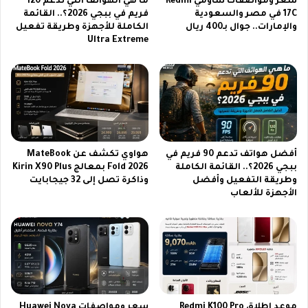
سعر ومواصفات شاومي Redmi
ما هي الهواتف التي تدعم 120
ا
ا
17C في مصر والسعودية
فريم في ببجي 2026؟.. القائمة
ي
والإمارات.. جوال بـ400 ريال
الكاملة للأجهزة وطريقة تفعيل
ل
Ultra Extreme
ل
ي
س
و
ا
م
ت
ا
و
ل
ع
د
ر
و
ب
ل
أفضل هواتف تدعم 90 فريم في
هواوي تكشف عن MateBook
س
ي
ببجي 2026؟.. القائمة الكاملة
Fold 2026 بمعالج Kirin X90 Plus
ا
ل
وطريقة التفعيل وأفضل
وذاكرة تصل إلى 32 جيجابايت
ت
ل
الأجهزة للألعاب
ل
ت
ع
ط
ا
و
م
ع
2
ع
0
ب
2
ر
6
ف
موعد إطلاق Redmi K100 Pro
سعر ومواصفات Huawei Nova