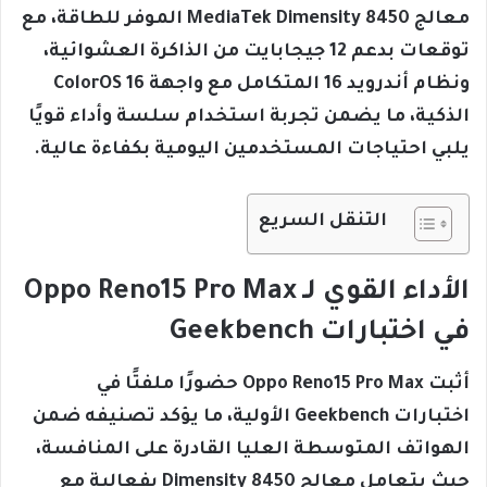
معالج MediaTek Dimensity 8450 الموفر للطاقة، مع
توقعات بدعم 12 جيجابايت من الذاكرة العشوائية،
ونظام أندرويد 16 المتكامل مع واجهة ColorOS 16
الذكية، ما يضمن تجربة استخدام سلسة وأداء قويًا
يلبي احتياجات المستخدمين اليومية بكفاءة عالية.
التنقل السريع
الأداء القوي لـ Oppo Reno15 Pro Max
في اختبارات Geekbench
أثبت Oppo Reno15 Pro Max حضورًا ملفتًا في
اختبارات Geekbench الأولية، ما يؤكد تصنيفه ضمن
الهواتف المتوسطة العليا القادرة على المنافسة،
حيث يتعامل معالج Dimensity 8450 بفعالية مع