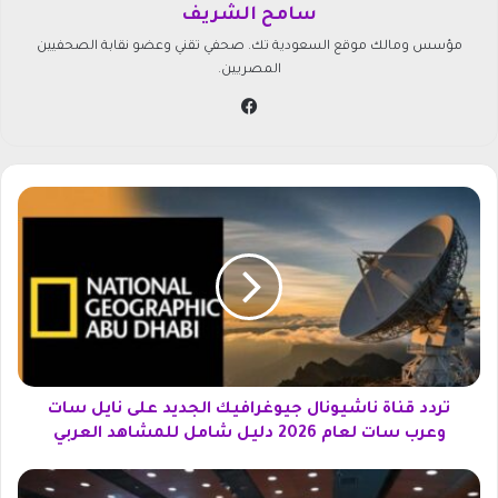
سامح الشريف
مؤسس ومالك موقع السعودية تك. صحفي تقني وعضو نقابة الصحفيين
المصريين.
في
سب
وك
ت
ر
د
د
ق
ن
ا
ة
ن
ا
تردد قناة ناشيونال جيوغرافيك الجديد على نايل سات
ش
وعرب سات لعام 2026 دليل شامل للمشاهد العربي
ي
و
م