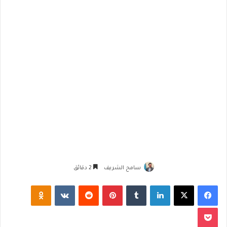
سامح الشريف
2 دقائق
فيسبوك
‫X
لينكدإن
‏Tumblr
بينتيريست
‏Reddit
‏VKontakte
Odnoklassniki
‫Pocket