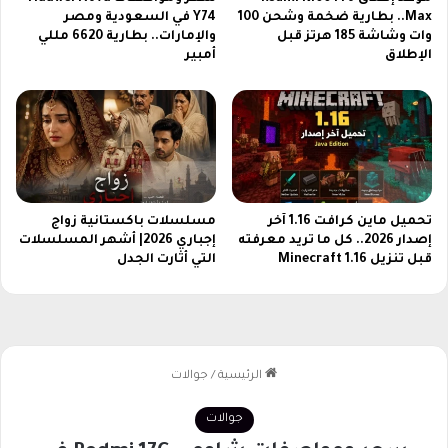
د
ع
Max.. بطارية ضخمة وشحن 100
Y74 في السعودية ومصر
ل
ا
وات وشاشة 185 هرتز قبل
والإمارات.. بطارية 6620 مللي
ي
ل
الإطلاق
أمبير
ل
ي
ش
ا
ا
ت
م
م
ل
ل
ل
ه
ل
م
م
تحميل ماين كرافت 1.16 آخر
مسلسلات باكستانية زواج
ة
إصدار 2026.. كل ما تريد معرفته
إجباري 2026| أشهر المسلسلات
ش
و
قبل تنزيل Minecraft 1.16
التي أثارت الجدل
ا
ج
ه
ذ
د
ا
ا
ب
ل
ة
ع
ت
ر
ع
ب
ز
ي
ز