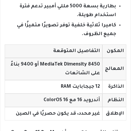
بطارية بسعة 5000 مللي أمبير تدعم فترة
استخدام طويلة.
كاميرا ثلاثية خلفية توفر تصويرًا متميزًا في
جميع الظروف.
المكون
التفاصيل المتوقعة
MediaTek Dimensity 8450 أو 9400 بناءً
المعالج
على الشائعات
الذاكرة
12 جيجابايت RAM
النظام
أندرويد 16 مع ColorOS 16
الإطلاق
غير محدد، قد يكون حصريًا في الصين