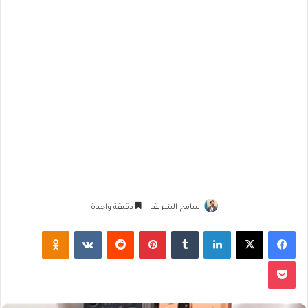
سامح الشريف
دقيقة واحدة
فيسبوك
‫X
لينكدإن
‏Tumblr
بينتيريست
‏Reddit
‏VKontakte
Odnoklassniki
‫Pocket