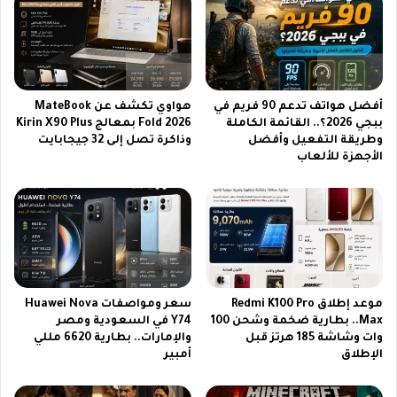
ع
ب
ب
س
ا
ا
ل
ت
ن
ا
ش
أفضل هواتف تدعم 90 فريم في
هواوي تكشف عن MateBook
ل
ا
ببجي 2026؟.. القائمة الكاملة
Fold 2026 بمعالج Kirin X90 Plus
أ
م
وطريقة التفعيل وأفضل
وذاكرة تصل إلى 32 جيجابايت
ك
ى
الأجهزة للألعاب
ث
ا
ر
ل
ط
ق
ل
ر
ب
ش
ا
ي
ب
و
ي
ي
موعد إطلاق Redmi K100 Pro
سعر ومواصفات Huawei Nova
ن
ع
Max.. بطارية ضخمة وشحن 100
Y74 في السعودية ومصر
ا
ز
وات وشاشة 185 هرتز قبل
والإمارات.. بطارية 6620 مللي
ل
ز
الإطلاق
أمبير
أ
د
س
ع