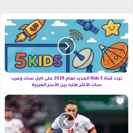
سب
وك
ت
ر
د
د
ق
ن
ا
ة
5
K
تردد قناة 5 Kids الجديد لعام 2026 على نايل سات وعرب
i
سات الأكثر طلبا بين الأسر العربية
d
s
و
ا
ل
ل
ي
ج
ا
د
ل
ي
ع