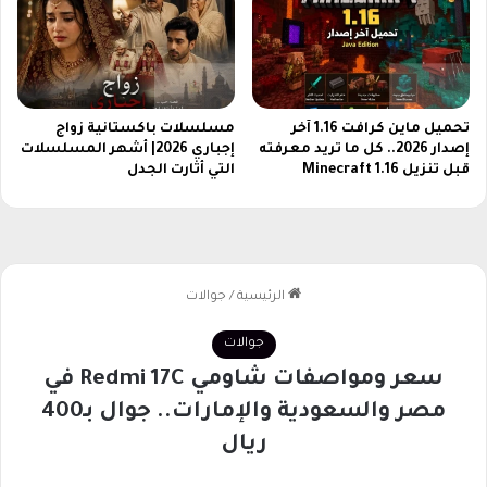
ر
م
ا
ه
ل
ف
ع
ي
ر
ا
ب
تحميل ماين كرافت 1.16 آخر
مسلسلات باكستانية زواج
ل
إصدار 2026.. كل ما تريد معرفته
إجباري 2026| أشهر المسلسلات
ي
ل
قبل تنزيل Minecraft 1.16
التي أثارت الجدل
ة
ح
ظ
ا
ت
ا
ل
ح
ر
ج
ة