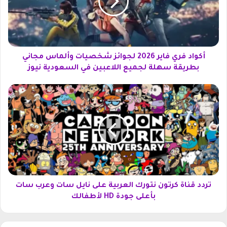
د
ف
ر
ي
ف
ا
أكواد فري فاير 2026 لجوائز شخصيات وألماس مجاني
ي
بطريقة سهلة لجميع اللاعبين في السعودية نيوز
ر
2
ت
0
ر
2
د
6
د
ل
ق
ج
ن
و
ا
ا
ة
ئ
ك
ز
ر
تردد قناة كرتون نتورك العربية على نايل سات وعرب سات
ش
ت
بأعلى جودة HD لأطفالك
خ
و
ص
ن
ي