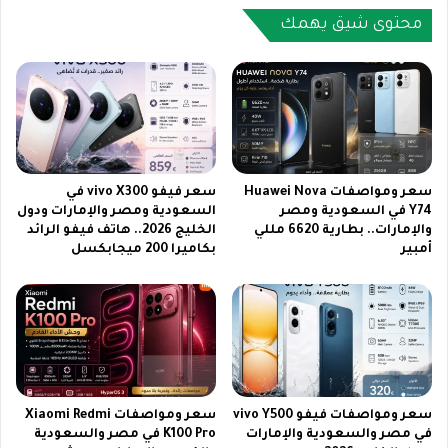
ن
ا
ت
محتوى شيق يهمك
ت
و
و
ر
أ
ك
ل
ا
م
ل
ا
ع
س
ر
م
ب
سعر ومواصفات Huawei Nova
سعر فيفو vivo X300 في
ج
ي
Y74 في السعودية ومصر
السعودية ومصر والإمارات ودول
ا
والإمارات.. بطارية 6620 مللي
الخليج 2026.. هاتف فيفو الرائد
ة
أمبير
بكاميرا 200 ميجابكسل
ن
ع
ي
ل
ب
ى
ط
ن
ر
ا
ي
ي
ق
ل
ة
س
سعر ومواصفات فيفو vivo Y500
سعر ومواصفات Xiaomi Redmi
س
ا
في مصر والسعودية والإمارات
K100 Pro في مصر والسعودية
ه
ت