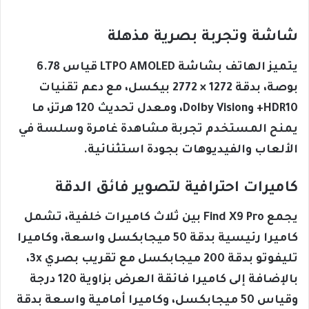
شاشة وتجربة بصرية مذهلة
يتميز الهاتف بشاشة LTPO AMOLED قياس 6.78
بوصة، بدقة 1272 × 2772 بيكسل، مع دعم تقنيات
HDR10+ وDolby Vision، ومعدل تحديث 120 هرتز، ما
يمنح المستخدم تجربة مشاهدة غامرة وسلسة في
الألعاب والفيديوهات بجودة استثنائية.
كاميرات احترافية لتصوير فائق الدقة
يجمع Find X9 Pro بين ثلاث كاميرات خلفية، تشمل
كاميرا رئيسية بدقة 50 ميجابكسل واسعة، وكاميرا
تليفوتو بدقة 200 ميجابكسل مع تقريب بصري 3x،
بالإضافة إلى كاميرا فائقة العرض بزاوية 120 درجة
وقياس 50 ميجابكسل، وكاميرا أمامية واسعة بدقة