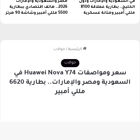
في السعودية والإمارات ودول
مصر والسعودية والإمارات
و
ف
الخليج.. بطارية عملاقة 8100
2026.. هاتف اقتصادي ببطارية
د
ا
مللي أمبير ومتانة عسكرية
5500 مللي أمبير وشاشة 90 هرتز
ي
ل
ة
ك
ن
ي
و
ز