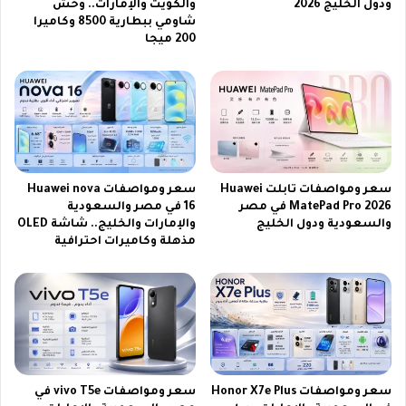
ودول الخليج 2026
والكويت والإمارات.. وحش
ل
و
شاومي ببطارية 8500 وكاميرا
ة
ع
200 ميجا
ل
ر
ج
ب
م
س
ي
ا
ع
ت
ا
ب
ل
أ
ل
ع
سعر ومواصفات تابلت Huawei
سعر ومواصفات Huawei nova
ا
ل
MatePad Pro 2026 في مصر
16 في مصر والسعودية
ع
ى
والسعودية ودول الخليج
والإمارات والخليج.. شاشة OLED
ب
مذهلة وكاميرات احترافية
ج
ي
و
ن
د
ف
ة
ي
H
ا
D
ل
ل
س
أ
سعر ومواصفات Honor X7e Plus
سعر ومواصفات vivo T5e في
ع
ط