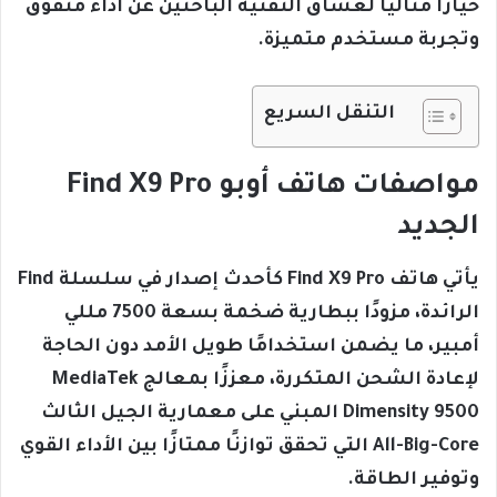
خيارًا مثاليًا لعشاق التقنية الباحثين عن أداء متفوق
وتجربة مستخدم متميزة.
التنقل السريع
مواصفات هاتف أوبو Find X9 Pro
الجديد
يأتي هاتف Find X9 Pro كأحدث إصدار في سلسلة Find
الرائدة، مزودًا ببطارية ضخمة بسعة 7500 مللي
أمبير، ما يضمن استخدامًا طويل الأمد دون الحاجة
لإعادة الشحن المتكررة، معززًا بمعالج MediaTek
Dimensity 9500 المبني على معمارية الجيل الثالث
All-Big-Core التي تحقق توازنًا ممتازًا بين الأداء القوي
وتوفير الطاقة.