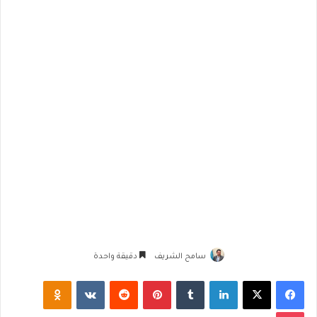
سامح الشريف
دقيقة واحدة
فيسبوك
‫X
لينكدإن
‏Tumblr
بينتيريست
‏Reddit
‏VKontakte
Odnoklassniki
‫Pocket