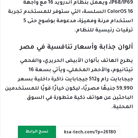
IP68/IP69، ويعمل بنظام أندرويد 16 مع واجهة
ColorOS 16 السلسة، التي ستوفر للمستخدم تجربة
استخدام مرنة ومميزة، مدعومة بوضوح حتى 5
ترقيات رئيسية للنظام.
ألوان جذابة وأسعار تنافسية في مصر
يطرح الهاتف بألوان الأبيض الحريري، والفحمي
تيتانيوم، والأحمر المخملي، ويأتي بسعة 16
جيجابايت رام و512 جيجابايت ذاكرة داخلية بسعر
59,990 جنيهًا مصريًا، ليكون خيارًا قويًا للمستخدمين
الباحثين عن هواتف ذكية متطورة في السوق
المحلية.
نسخ الرابط