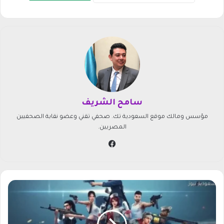
سامح الشريف
مؤسس ومالك موقع السعودية تك. صحفي تقني وعضو نقابة الصحفيين
المصريين.
في
سب
وك
أ
ك
و
ا