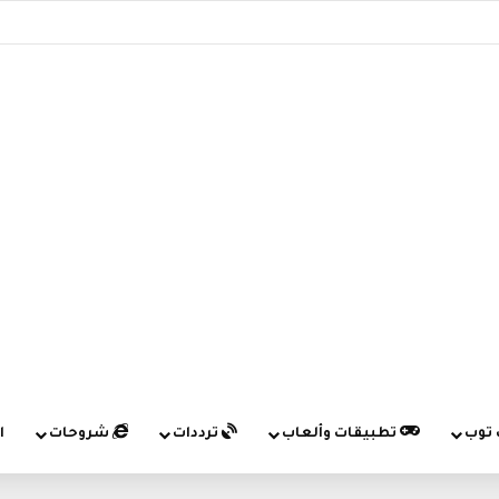
 توب
تطبيقات وألعاب
ترددات
شروحات
ا