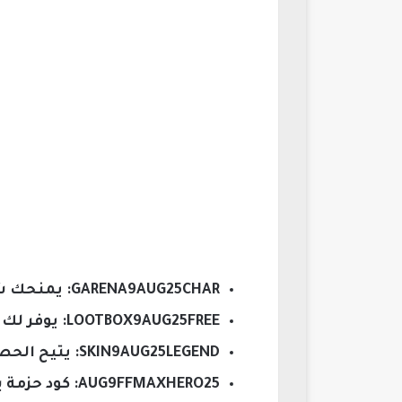
GARENA9AUG25CHAR: يمنحك شخصية جديدة أو ترقية لشخصيتك الحالية.
LOOTBOX9AUG25FREE: يوفر لك صناديق Loot مجانية تحتوي على مفاجآت مثيرة.
SKIN9AUG25LEGEND: يتيح الحصول على سكن أسطوري يزيد من جاذبية شخصيتك.
AUG9FFMAXHERO25: كود حزمة بطل يمنحك عناصر قوية تعزز قدرتك في اللعب.