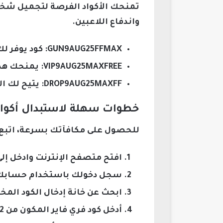
تمنحك الأكواد الفرصة لتجميل شخ
واندفاع اللاعبين.
GUN9AUG25FFMAX: كود يوفر لك سكن سلاح فريد وأنيق.
VIP9AUG25MAXFREE: يمنحك هدايا VIP مجانية تضفي رونقًا خاصًا على حسابك.
DROP9AUG25MAXFF: يتيح لك الحصول على إمدادات داخل اللعبة لتعزيز تجهيزاتك.
خطوات سهلة لاستبدال أكواد فري فاير 2026 
للحصول على مكافآتك بسرعة، اتبع ا
افتح متصفح الإنترنت وادخل إلى
سجل دخولك باستخدام حسابك في
ابحث عن خانة إدخال الكود ال
أدخل كود فري فاير المكون من 12 حرفًا أو رقمًا بشكل دقيق.