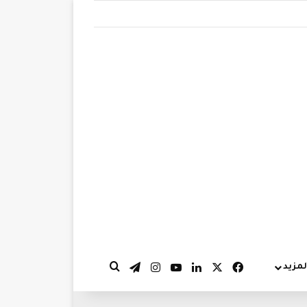
‫X
فيسبوك
لينكدإن
‫YouTube
انستقرام
تيلقرام
لمزيد
بحث عن