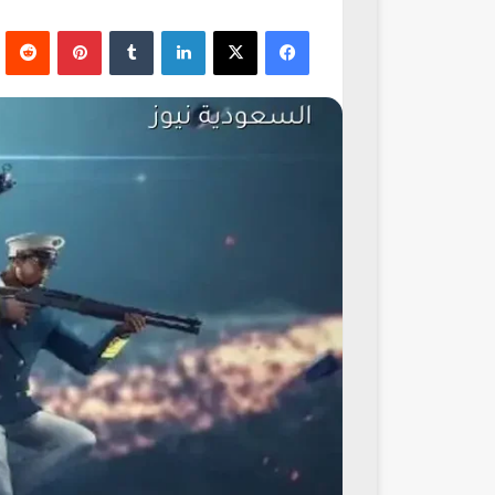
فيسبوك
‫X
لينكدإن
‏Tumblr
بينتيريست
‏Reddit