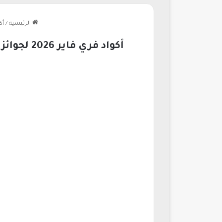
الرئيسية
/
أكواد فري 
أكواد فري فاير 2026 لجوائز شخصيات وألماس مجاني بطريقة سهلة لجميع اللاعبين في السعودية نيوز