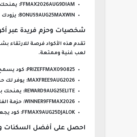
FFMAX2026AUG9DIAM: يمنحك ألماس مجاني لشراء ما تريد داخل اللعبة.
BONUS9AUG25MAXWIN: يزودك بمكافآت إضافية عند تحقيق الانتصارات.
شخصيات وحزم فريدة عبر أكواد ف
تقدم هذه الأكواد فرصة للارتقاء ب
لعب غنية وممتعة.
PRIZEFFMAX090825: كود يسمح بالحصول على جائزة خاصة مميزة.
MAXFREE9AUG2026: يوفر لك حزمة مجانية متنوعة بها عناصر مميزة.
REWARD9AUG25ELITE: يمنحك بطاقة النخبة التي تفتح لك مزايا حصرية.
WINNER9FFMAX2026: حزمة الفائزين التي تزيد من فرص تفوقك داخل المعارك.
FFMAX9AUG25DJALOK: كود يجعلك تستمتع بشخصية DJ Alok أو الحزمة المرتبطة بها.
احصل على أفضل السكنات وال