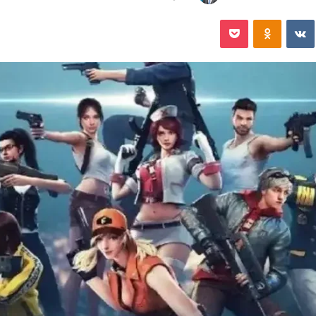
‏VKontakte
Odnoklassniki
‫Pocket