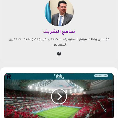
سامح الشريف
مؤسس ومالك موقع السعودية تك. صحفي تقني وعضو نقابة الصحفيين
المصريين.
في
سب
وك
ت
ر
د
د
ق
ن
ا
ة