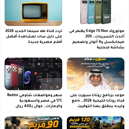
أ
م
ت
أ
ي
ف
ب
ر
ت
ي
ق
موتورولا Edge 70 Neo يظهر في
تردد قناة هلا سينما الجديد 2026
ق
ن
أحدث التسريبات.. 200
على نايل سات لمشاهدة أفضل
ي
ميجابكسل و4 ألوان وتصميم
أفلام مصرية جديدة
ي
بشاشة منحنية
ا
ة
2
ز
0
و
2
م
6
م
م
ت
ب
ط
ا
و
موعد برنامج روتانا سبورت على
سعر ومواصفات شاومي Redmi
ش
ر
قناة روتانا خليجية 2026.. «مع
17C في مصر والسعودية
ر
ة
وليد» ينطلق بهذا التوقيت
والإمارات.. جوال بـ400 ريال
ة
ت
ب
ق
د
د
و
م