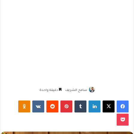
سامح الشريف
دقيقة واحدة
فيسبوك
‫X
لينكدإن
‏Tumblr
بينتيريست
‏Reddit
‏VKontakte
Odnoklassniki
‫Pocket