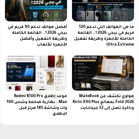
ن
ت
ا
ج
ن
ر
ق
ب
ما هي الهواتف التي تدعم 120
أفضل هواتف تدعم 90 فريم في
ط
ة
فريم في ببجي 2026؟.. القائمة
ببجي 2026؟.. القائمة الكاملة
ا
ت
الكاملة للأجهزة وطريقة تفعيل
وطريقة التفعيل وأفضل
ع
ص
Ultra Extreme
الأجهزة للألعاب
ل
و
ج
ي
م
ر
ي
ا
ع
س
ا
ت
ل
ث
م
ن
هواوي تكشف عن MateBook
موعد إطلاق Redmi K100 Pro
ش
Fold 2026 بمعالج Kirin X90 Plus
Max.. بطارية ضخمة وشحن 100
ا
وذاكرة تصل إلى 32 جيجابايت
وات وشاشة 185 هرتز قبل
ا
ئ
الإطلاق
ه
ي
د
ة
ي
ن