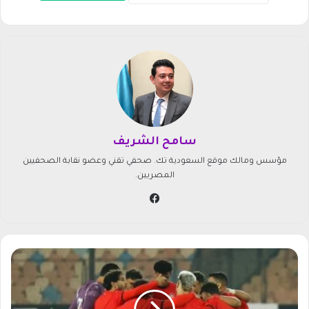
سامح الشريف
مؤسس ومالك موقع السعودية تك. صحفي تقني وعضو نقابة الصحفيين
المصريين.
في
سب
وك
م
و
ع
د