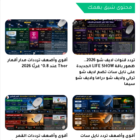
غ
س
ي
محتوى شيق يهمك
أ
ر
م
ا
م
ل
أ
ذ
ف
ي
ر
ر
ي
س
ق
م
تردد قنوات لايف شو 2026..
أقوى وأضعف ترددات مدار أقمار
ي
ح
ظهور باقة LIFE SHOW الجديدة
Thor عند 0.8° غربًا 2026
ا
على نايل سات تضم لايف شو
د
تركي ولايف شو دراما ولايف شو
ا
و
سيما
ل
د
ق
اً
ا
ج
د
د
م
ي
ة
د
و
ة
ا
و
أقوى وأضعف تردد نايل سات
أقوى وأضعف ترددات القمر
ل
ت