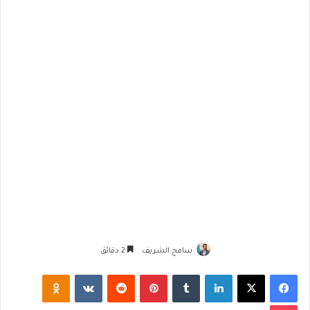
سامح الشريف
2 دقائق
فيسبوك
‫X
لينكدإن
‏Tumblr
بينتيريست
‏Reddit
‏VKontakte
Odnoklassniki
‫Pocket