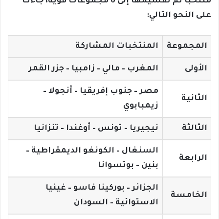
منتخباً تم تقسيمها إلى 6 مجموعات قوية، جاءت
على النحو التالي:
المجموعة
المنتخبات المشاركة
الأولى
المغرب – مالي – زامبيا – جزر القمر
مصر – جنوب إفريقيا – أنجولا –
الثانية
زيمبابوي
الثالثة
نيجيريا – تونس – أوغندا – تنزانيا
السنغال – الكونغو الديمقراطية –
الرابعة
بنين – بوتسوانا
الجزائر – بوركينا فاسو – غينيا
الخامسة
الاستوائية – السودان