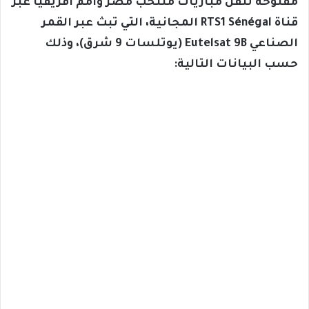
مفتوحة تنقل مباريات منتخب مصر وأمم أفريقيا عبر
قناة RTS1 Sénégal المجانية، التي تبث عبر القمر
الصناعي Eutelsat 9B (يوتلسات 9 شرق)، وذلك
حسب البيانات التالية: