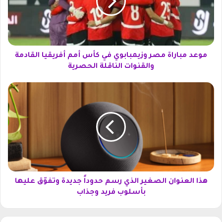
م
ب
ا
ر
ا
ة
موعد مباراة مصر وزيمبابوي في كأس أمم أفريقيا القادمة
م
والقنوات الناقلة الحصرية
ص
ر
ه
و
ذ
ز
ا
ي
ا
م
ل
ب
ع
ا
ن
ب
و
و
ا
ي
ن
هذا العنوان الصغير الذي رسم حدوداً جديدة وتفوّق عليها
ف
ا
بأسلوب فريد وجذاب
ي
ل
ك
ص
أ