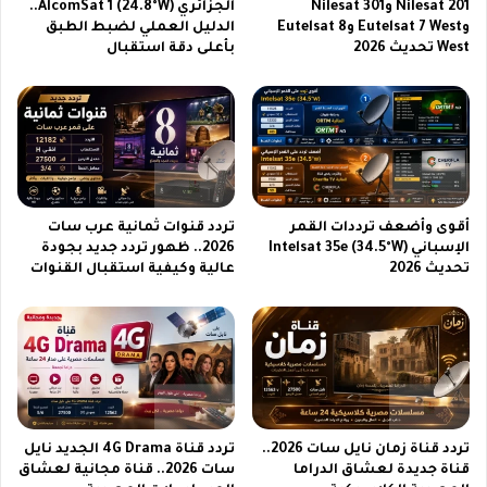
Nilesat 201 وNilesat 301
الجزائري AlcomSat 1 (24.8°W)..
ق
ف
وEutelsat 7 West وEutelsat 8
الدليل العملي لضبط الطبق
ن
وّ
West تحديث 2026
بأعلى دقة استقبال
و
ق
ا
ع
ت
ل
ا
ي
ل
ه
ن
ا
ا
ب
ق
أ
أقوى وأضعف ترددات القمر
تردد قنوات ثمانية عرب سات
ل
س
الإسباني Intelsat 35e (34.5°W)
2026.. ظهور تردد جديد بجودة
ة
ل
تحديث 2026
عالية وكيفية استقبال القنوات
ا
و
ل
ب
ح
ف
ص
ر
ر
ي
ي
د
ة
و
تردد قناة زمان نايل سات 2026..
تردد قناة 4G Drama الجديد نايل
ج
قناة جديدة لعشاق الدراما
سات 2026.. قناة مجانية لعشاق
ذ