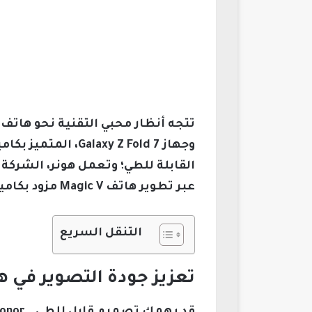
القابلة للطي؛ وتعمل هونر، الشركة
عبر تطوير هاتف Magic V مزود بكاميرا مماثلة الدقة لتحدي سلسلة Galaxy Z مباشرةً.
التنقل السريع
تعزيز جودة التصوير في هاتف هونر ic V