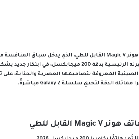
تتجه أنظار محبي التقنية نحو هاتف هونر Magic V القابل للطي، الذي 
وجهاز Galaxy Z Fold 7، المتميز بكاميرته الرئيسية بدقة 200 مي
 الصينية المعروفة بتصاميمها العصرية والجذابة، على ت
Mag القابل للطي