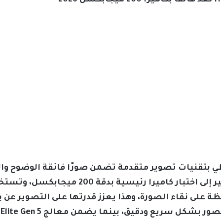
ونر Magic V القابل للطي بتقنيات تصوير متقدمة تضمن صورًا فائقة ا
مصادر مثل Digital Chat Station تشير إلى اخت
 على نقاء الصورة، وهذا يعزز قدرتها على التصوير عن بع