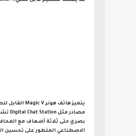
قد يهمك تصميم قابل للطي.. Honor تُعد هاتفًا بكاميرا 200 ميجابكسل 2026
يتميز هاتف ه
بصري حتى ثلاثة أضعاف مع المحافظة