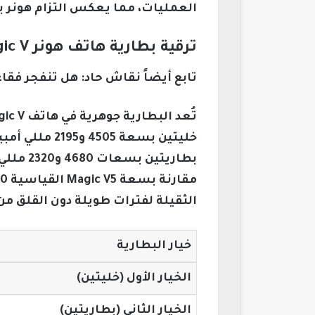
العمليات، مما يعكس التزام هونر
ترقية بطارية هاتف هونر Magic V القابل للطي لأداء أطول مدى
تابع أيضاً نقاش حاد: هل تنفجر فقاعة 
الثقيلة لفترات طويلة دون القلق من 
خيار البطارية
الخيار الأول (خليتين)
الخيار الثاني (بطاريتين)