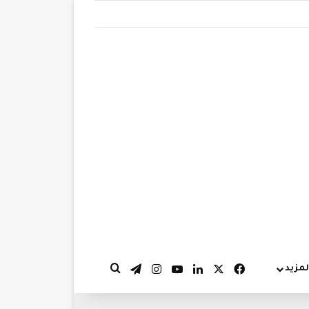
‫X
فيسبوك
لينكدإن
‫YouTube
انستقرام
تيلقرام
لمزيد
بحث عن