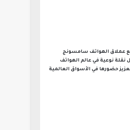
يدخل سباق المنافسة مع عملاق الهواتف سامسونج
جابكسل، في ابتكار جديد يشكل نقلة نوعية في عالم الهواتف
عزيز حضورها في الأسواق العالمية