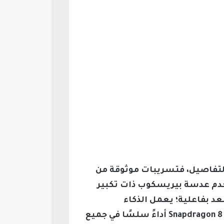
لوضوح والتفاصيل، فتسريبات موثوقة من
بار كاميرا رئيسية بدقة 200 ميجابكسل، وتستخدم عدسة بيريسكوب ذات تكبير
د بفاعلية؛ يعمل الذكاء
الاصطناعي المتطور على تحسين الصور بشكل سريع ودقيق، بينما يضمن معالج Snapdragon 8 Elite Gen 5 أداءً سلسًا في جميع