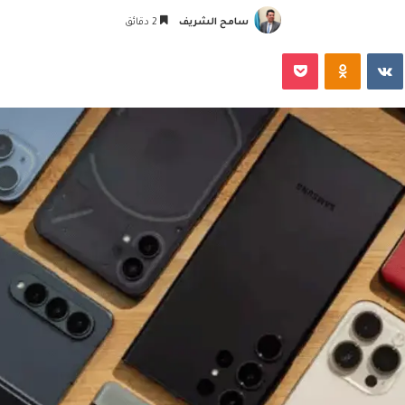
سامح الشريف
2 دقائق
‏VKontakte
Odnoklassniki
‫Pocket