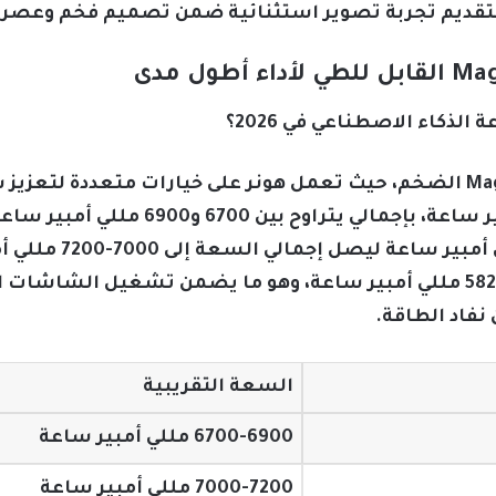
 بتقديم تجربة تصوير استثنائية ضمن تصميم فخم وعصر
الذكاء الاصطناعي في 2026؟
تُعد البطارية جوهرية في هاتف Magic V الضخم، حيث تعمل هونر على خيارات متع
خليتين بسعة 4505 و2195 مللي أمبير ساعة، 
بطاريتين بسعات 4680 
مقارنة بسعة Magic V5 القياسية 5820 مللي أمبير ساعة، وهو ما يضمن تش
نفاد الطاقة.
السعة التقريبية
6700-6900 مللي أمبير ساعة
7000-7200 مللي أمبير ساعة