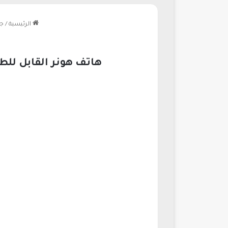
الرئيسية
/
جو
هاتف هونر القابل للطي يطلق كاميرا 200 ميجابكسل 