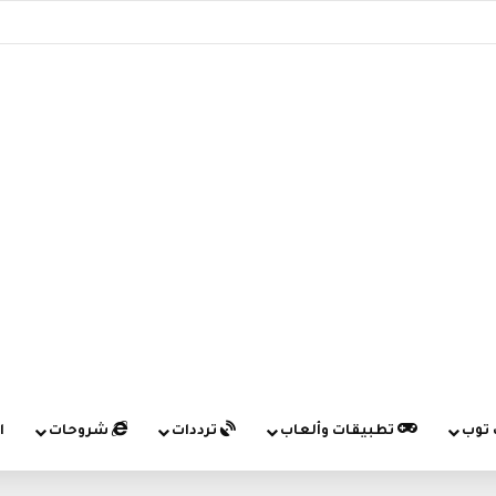
 توب
تطبيقات وألعاب
ترددات
شروحات
ا