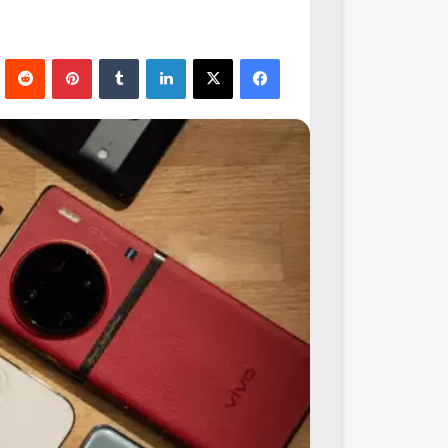
فيسبوك
‫X
لينكدإن
‏Tumblr
بينتيريست
‏Reddit