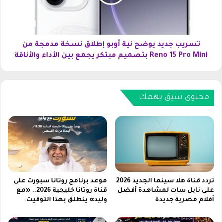
إ
ج
ط
د
ل
ي
ا
د
ق
ي
تسريب جديد يوضح نية أوبو إطلاق نسخة مدمجة من
ه
و
Reno 15 Pro Mini بتصميم مبتكر يجمع بين الأداء والأناقة
ا
ض
ت
ح
ف
ن
ج
ي
محتوى شيق يهمك
ا
ة
ل
أ
ا
و
ك
ب
س
و
ي
إ
إ
ط
س
ل
تردد قناة هلا سينما الجديد 2026
موعد برنامج روتانا سبورت على
2
ا
على نايل سات لمشاهدة أفضل
قناة روتانا خليجية 2026.. «مع
6
أفلام مصرية جديدة
وليد» ينطلق بهذا التوقيت
ق
أ
ن
ل
س