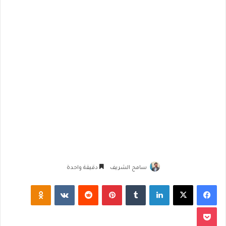
سامح الشريف
دقيقة واحدة
فيسبوك
‫X
لينكدإن
‏Tumblr
بينتيريست
‏Reddit
‏VKontakte
Odnoklassniki
‫Pocket