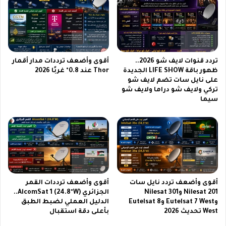
ت
خ
ر
ة
ا
م
م
د
ع
م
تردد قنوات لايف شو 2026..
أقوى وأضعف ترددات مدار أقمار
ك
ج
ظهور باقة LIFE SHOW الجديدة
Thor عند 0.8° غربًا 2026
ا
ة
على نايل سات تضم لايف شو
م
م
تركي ولايف شو دراما ولايف شو
ي
ن
سيما
ر
R
ا
e
م
n
ب
o
ت
1
ك
5
ر
P
ة
r
أقوى وأضعف تردد نايل سات
أقوى وأضعف ترددات القمر
ف
o
Nilesat 201 وNilesat 301
الجزائري AlcomSat 1 (24.8°W)..
ي
M
وEutelsat 7 West وEutelsat 8
الدليل العملي لضبط الطبق
د
i
West تحديث 2026
بأعلى دقة استقبال
ي
n