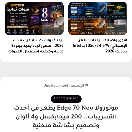
س
i
م
ب
ب
ت
ر
ص
م
ي
أقوى وأضعف ترددات القمر
تردد قنوات ثمانية عرب سات
م
الإسباني Intelsat 35e (34.5°W)
2026.. ظهور تردد جديد بجودة
م
تحديث 2026
عالية وكيفية استقبال القنوات
ب
ت
ك
ر
ي
ج
م
ع
ب
ي
ن
ا
ل