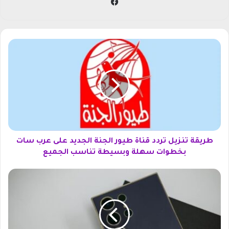
في
سب
وك
ط
ر
ي
ق
ة
ت
ن
ز
ي
ل
طريقة تنزيل تردد قناة طيور الجنة الجديد على عرب سات
ت
بخطوات سهلة وبسيطة تناسب الجميع
ر
د
ا
د
ل
ق
ع
ن
م
ا
ل
ة
ا