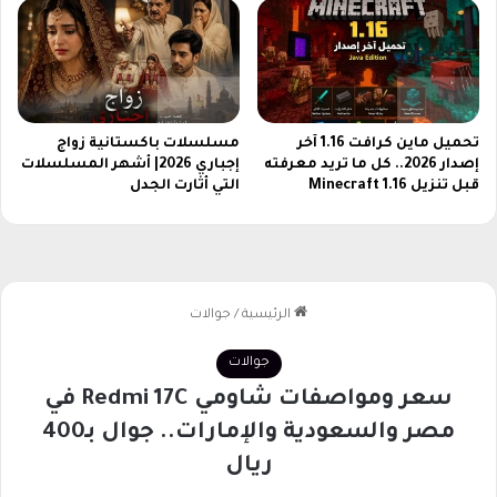
ا
ر
س
ا
ب
م
ا
ب
ل
ت
ج
ك
م
تحميل ماين كرافت 1.16 آخر
مسلسلات باكستانية زواج
ر
إصدار 2026.. كل ما تريد معرفته
إجباري 2026| أشهر المسلسلات
ي
ة
قبل تنزيل Minecraft 1.16
التي أثارت الجدل
ع
ف
ي
د
ي
س
م
ب
ر