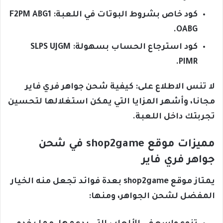
كود خاص بشروط البوتات في اللعبة: F2PM ABG1
OABG.
كود استرجاع الحساب بسهولة: SLPS UJGM
PIMR.
لا تنس الاطلاع على: كيفية شحن جواهر فري فاير
مجانا، وأشهر المزايا التي يمكن استغلالها لتحسين
تجربتك داخل اللعبة.
مميزات موقع shop2game في شحن
جواهر فري فاير
يمتاز موقع shop2game بعدة فوائد تجعل منه الخيار
المفضل لشحن الجواهر، ومنها: