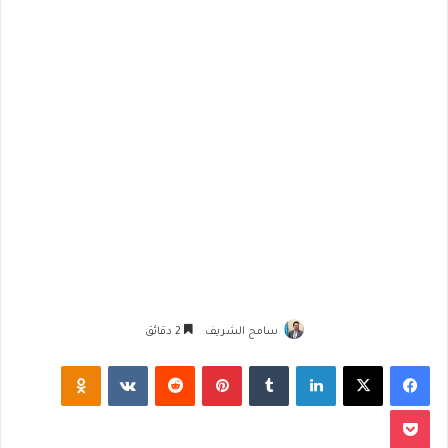
سامح الشريف
2 دقائق
فيسبوك
‫X
لينكدإن
‏Tumblr
بينتيريست
‏Reddit
‏VKontakte
Odnoklassniki
‫Pocket