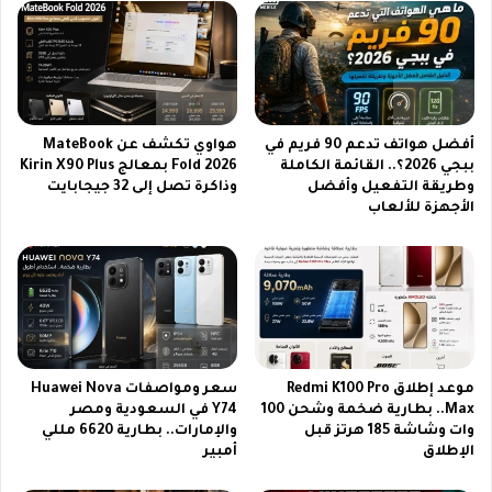
س
ا
ا
ل
ت
ا
ب
ك
خ
س
ط
ي
أفضل هواتف تدعم 90 فريم في
هواوي تكشف عن MateBook
و
إ
ببجي 2026؟.. القائمة الكاملة
Fold 2026 بمعالج Kirin X90 Plus
ا
س
وطريقة التفعيل وأفضل
وذاكرة تصل إلى 32 جيجابايت
ت
2
الأجهزة للألعاب
س
6
ه
أ
ل
ل
ة
ت
و
ر
ب
ا
س
م
ي
ع
موعد إطلاق Redmi K100 Pro
سعر ومواصفات Huawei Nova
ط
ك
Max.. بطارية ضخمة وشحن 100
Y74 في السعودية ومصر
ة
ا
وات وشاشة 185 هرتز قبل
والإمارات.. بطارية 6620 مللي
ت
م
الإطلاق
أمبير
ن
ي