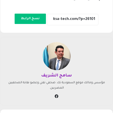
نسخ الرابط
سامح الشريف
مؤسس ومالك موقع السعودية تك. صحفي تقني وعضو نقابة الصحفيين
المصريين.
في
سب
وك