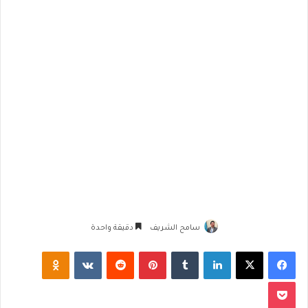
سامح الشريف
دقيقة واحدة
فيسبوك
‫X
لينكدإن
‏Tumblr
بينتيريست
‏Reddit
‏VKontakte
Odnoklassniki
‫Pocket