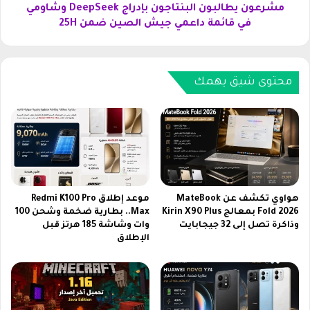
2
ل
مشرعون يطالبون البنتاجون بإدراج DeepSeek وشاومي
0
ب
في قائمة داعمي جيش الصين ضمن 25H
2
و
6
ن
ل
ا
م
ل
محتوى شيق يهمك
ت
ب
ا
ن
ب
ت
ع
ا
ة
ج
أ
و
ف
ن
ض
ب
هواوي تكشف عن MateBook
موعد إطلاق Redmi K100 Pro
ل
إ
Fold 2026 بمعالج Kirin X90 Plus
Max.. بطارية ضخمة وشحن 100
ا
وذاكرة تصل إلى 32 جيجابايت
وات وشاشة 185 هرتز قبل
د
الإطلاق
ل
ر
ب
ا
ر
ج
ا
D
م
e