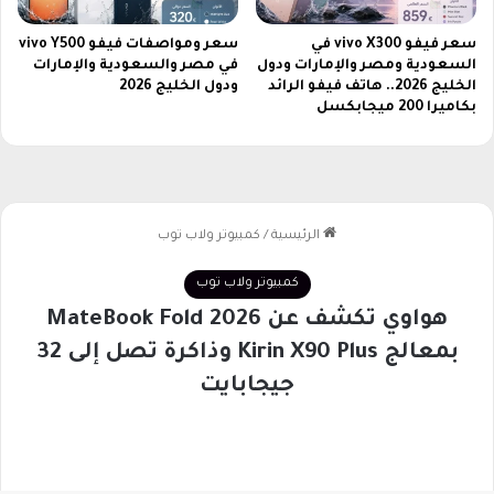
ك
م
ل
ي
سعر فيفو vivo X300 في
سعر ومواصفات فيفو vivo Y500
ح
السعودية ومصر والإمارات ودول
في مصر والسعودية والإمارات
ج
الخليج 2026.. هاتف فيفو الرائد
ودول الخليج 2026
ص
ي
بكاميرا 200 ميجابكسل
ر
ش
ي
ا
و
ل
م
ص
ب
ي
ا
ن
ش
ض
ر
م
ن
2
5
H