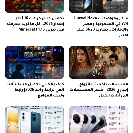
ج
e
ا
p
ل
S
سعر ومواصفات Huawei Nova
تحميل ماين كرافت 1.16 آخر
ر
e
Y74 في السعودية ومصر
إصدار 2026.. كل ما تريد معرفته
ي
e
والإمارات.. بطارية 6620 مللي
قبل تنزيل Minecraft 1.16
ا
k
أمبير
ض
و
ي
ش
ة
ا
و
و
ا
م
ل
ي
ا
ف
ج
ي
مسلسلات باكستانية زواج
كيف يمكنني تحميل مسلسلات
ت
ق
إجباري 2026| أشهر المسلسلات
انمي برابط واحد 2026| رابط
م
ا
التي أثارت الجدل
ولينك المواقع
ا
ئ
ع
م
ي
ة
ة
د
ب
ا
ش
ع