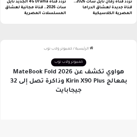
ك
تردد قناة زمان نايل سات 2026..
تردد قناة 4G Drama الجديد نايل
o
قناة جديدة لعشاق الدراما
سات 2026.. قناة مجانية لعشاق
س
b
المصرية الكلاسيكية
المسلسلات المصرية
i
l
e