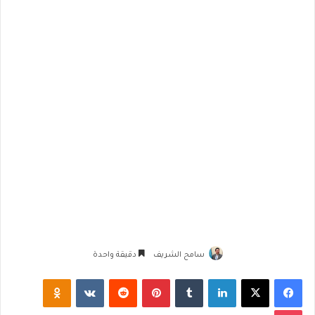
سامح الشريف
دقيقة واحدة
فيسبوك
‫X
لينكدإن
‏Tumblr
بينتيريست
‏Reddit
‏VKontakte
Odnoklassniki
‫Pocket