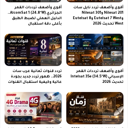
0
س
أقوى وأضعف تردد نايل سات
أقوى وأضعف ترددات القمر
2
ه
Nilesat 201 وNilesat 301
الجزائري AlcomSat 1 (24.8°W)..
6
و
وEutelsat 7 West وEutelsat 8
الدليل العملي لضبط الطبق
خ
ل
West تحديث 2026
بأعلى دقة استقبال
ط
ة
و
ع
ة
ب
ب
ر
خ
م
ط
ي
و
د
ة
ا
أقوى وأضعف ترددات القمر
تردد قنوات ثمانية عرب سات
م
س
الإسباني Intelsat 35e (34.5°W)
2026.. ظهور تردد جديد بجودة
ع
ب
تحديث 2026
عالية وكيفية استقبال القنوات
ا
ا
ل
ي
ح
P
ي
U
ا
B
ة
G
م
M