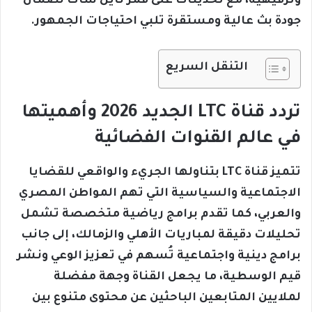
وترفيهية، مع تحديثات على قمر نايل سات لضمان
جودة بث عالية ومستقرة تلبي احتياجات الجمهور.
التنقل السريع
تردد قناة LTC الجديد 2026 وأهميتها
في عالم القنوات الفضائية
تتميز قناة LTC بتناولها الجريء والواقعي للقضايا
الاجتماعية والسياسية التي تهم المواطن المصري
والعربي، كما تقدم برامج رياضية متخصصة تشمل
تحليلات دقيقة لمباريات الأهلي والزمالك، إلى جانب
برامج دينية واجتماعية تُسهم في تعزيز الوعي ونشر
قيم الوسطية، ما يجعل القناة وجهة مفضلة
لملايين المتابعين الباحثين عن محتوى متنوع بين