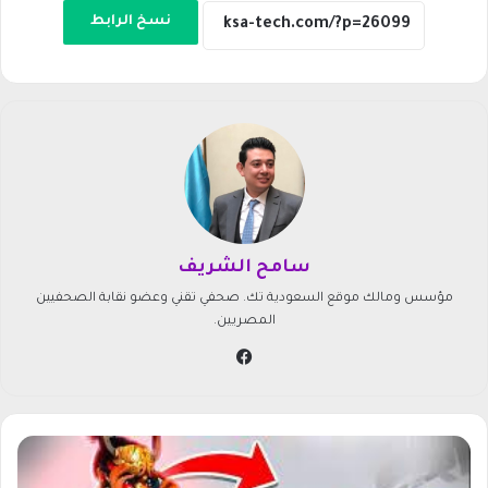
نسخ الرابط
سامح الشريف
مؤسس ومالك موقع السعودية تك. صحفي تقني وعضو نقابة الصحفيين
المصريين.
في
سب
وك
ط
ر