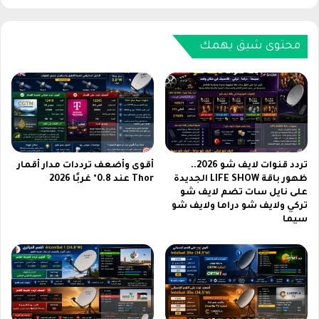
ل
ج
ا
ا
س
ن
محتوى شيق يهمك
ت
ا
ب
ل
د
ع
ا
ا
ل
م
أ
2
ك
0
و
2
تردد قنوات لايف شو 2026..
أقوى وأضعف ترددات مدار أقمار
ا
6
ظهور باقة LIFE SHOW الجديدة
Thor عند 0.8° غربًا 2026
د
على نايل سات تضم لايف شو
ع
تركي ولايف شو دراما ولايف شو
ف
ن
سيما
ر
ط
ي
ر
ف
ي
ا
ق
ي
I
ر
D
2
ب