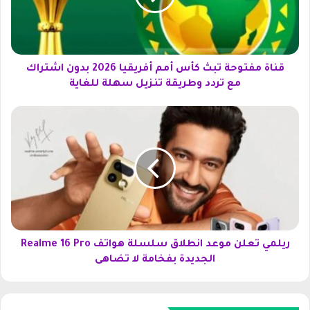
ف
ت
و
ح
ة
قناة مفتوحة تبث كأس أمم أفريقيا 2026 بدون اشتراك
ت
مع تردد وطريقة تنزيل سهلة للغاية
ب
ث
ر
ك
ي
أ
ل
س
م
أ
ي
م
ت
م
ع
أ
ل
ف
ن
ر
م
ريلمي تعلن موعد انطلاق سلسلة هواتف Realme 16 Pro
ي
و
الجديدة بفخامة لا تضاهى
ق
ع
ي
د
ا
ا