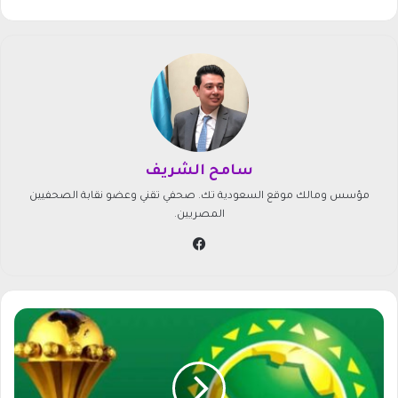
سامح الشريف
مؤسس ومالك موقع السعودية تك. صحفي تقني وعضو نقابة الصحفيين
المصريين.
في
سب
وك
ق
ن
ا
ة
م