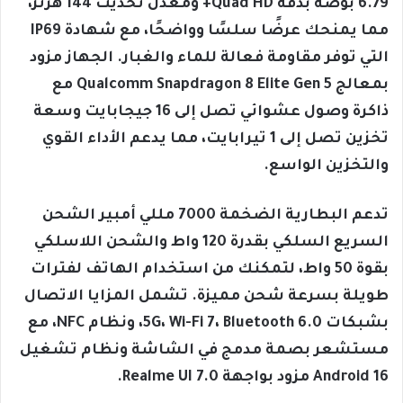
6.79 بوصة بدقة Quad HD+ ومعدل تحديث 144 هرتز،
مما يمنحك عرضًا سلسًا وواضحًا، مع شهادة IP69
التي توفر مقاومة فعالة للماء والغبار. الجهاز مزود
بمعالج Qualcomm Snapdragon 8 Elite Gen 5 مع
ذاكرة وصول عشوائي تصل إلى 16 جيجابايت وسعة
تخزين تصل إلى 1 تيرابايت، مما يدعم الأداء القوي
والتخزين الواسع.
تدعم البطارية الضخمة 7000 مللي أمبير الشحن
السريع السلكي بقدرة 120 واط والشحن اللاسلكي
بقوة 50 واط، لتمكنك من استخدام الهاتف لفترات
طويلة بسرعة شحن مميزة. تشمل المزايا الاتصال
بشبكات 5G، Wi-Fi 7، Bluetooth 6.0، ونظام NFC، مع
مستشعر بصمة مدمج في الشاشة ونظام تشغيل
Android 16 مزود بواجهة Realme UI 7.0.