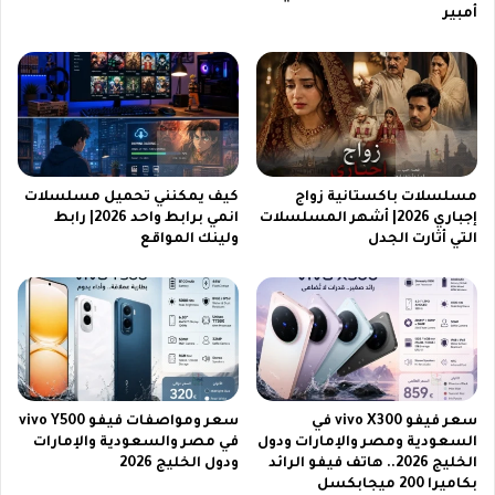
ط
1
أمبير
ر
6
ي
P
ق
r
ة
o
ت
ا
ن
ل
ز
ج
ي
د
مسلسلات باكستانية زواج
كيف يمكنني تحميل مسلسلات
ل
ي
إجباري 2026| أشهر المسلسلات
انمي برابط واحد 2026| رابط
س
د
التي أثارت الجدل
ولينك المواقع
ه
ة
ل
ب
ة
ف
ل
خ
ل
ا
غ
م
ا
ة
ي
ل
سعر فيفو vivo X300 في
سعر ومواصفات فيفو vivo Y500
ة
السعودية ومصر والإمارات ودول
في مصر والسعودية والإمارات
ا
الخليج 2026.. هاتف فيفو الرائد
ودول الخليج 2026
ت
بكاميرا 200 ميجابكسل
ض