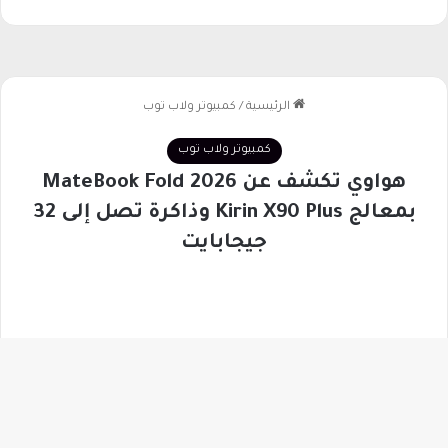
ا
ه
ى
زر