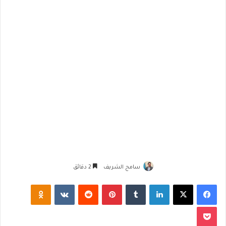
سامح الشريف
2 دقائق
فيسبوك
‫X
لينكدإن
‏Tumblr
بينتيريست
‏Reddit
‏VKontakte
Odnoklassniki
‫Pocket