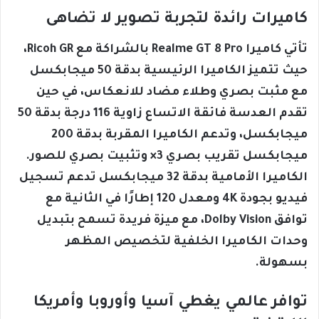
كاميرات رائدة لتجربة تصوير لا تضاهى
تأتي كاميرا Realme GT 8 Pro بالشراكة مع Ricoh GR،
حيث تتميز الكاميرا الرئيسية بدقة 50 ميجابكسل
مع مثبت بصري وطلاء مضاد للانعكاس، في حين
تقدم العدسة فائقة الاتساع زاوية 116 درجة بدقة 50
ميجابكسل، وتدعم الكاميرا المقربة بدقة 200
ميجابكسل تقريب بصري 3× وتثبيت بصري للصور.
الكاميرا الأمامية بدقة 32 ميجابكسل تدعم تسجيل
فيديو بجودة 4K ومعدل 120 إطارًا في الثانية مع
توافق Dolby Vision، مع ميزة فريدة تسمح بتبديل
وحدات الكاميرا الخلفية لتخصيص المظهر
بسهولة.
توافر عالمي يغطي آسيا وأوروبا وأمريكا