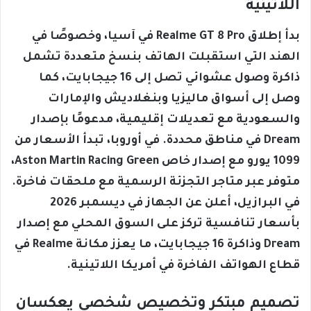
اللاتينية
بدأ إطلاق Realme GT 8 Pro في آسيا، وخصوصًا في
الهند التي استقبلت الهاتف بنسخ متعددة تشمل
ذاكرة وصول عشوائي تصل إلى 16 جيجابايت، كما
وصل إلى أسواق ماليزيا وبنغلاديش والإمارات
والسعودية مع تعديلات إقليمية، مدعومًا بإصدار
Dream في مناطق محددة. في أوروبا، تبدأ الأسعار من
1099 يورو مع إصدار خاص Aston Martin Racing Green،
متوفر عبر متاجر التجزئة الرسمية مع ملحقات فاخرة.
في البرازيل، أعلن عن الجهاز في ديسمبر 2026
بأسعار تنافسية تركز على السوق المحلي مع إصدار
Dream وذاكرة 16 جيجابايت، ما يعزز مكانة Realme في
قطاع الهواتف الفاخرة في أمريكا اللاتينية.
تصميم مبتكر وتخصيص شخصي يعكسان