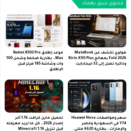
2
ن
محتوى شيق يهمك
0
ط
2
ل
6
ا
ب
ق
د
س
و
ل
ن
س
ا
ل
هواوي تكشف عن MateBook
موعد إطلاق Redmi K100 Pro
ش
ة
Fold 2026 بمعالج Kirin X90 Plus
Max.. بطارية ضخمة وشحن 100
ت
وذاكرة تصل إلى 32 جيجابايت
وات وشاشة 185 هرتز قبل
ه
الإطلاق
ر
و
ا
ا
ك
ت
م
ف
ع
R
ت
e
ر
a
د
l
سعر ومواصفات Huawei Nova
تحميل ماين كرافت 1.16 آخر
د
m
Y74 في السعودية ومصر
إصدار 2026.. كل ما تريد معرفته
و
e
والإمارات.. بطارية 6620 مللي
قبل تنزيل Minecraft 1.16