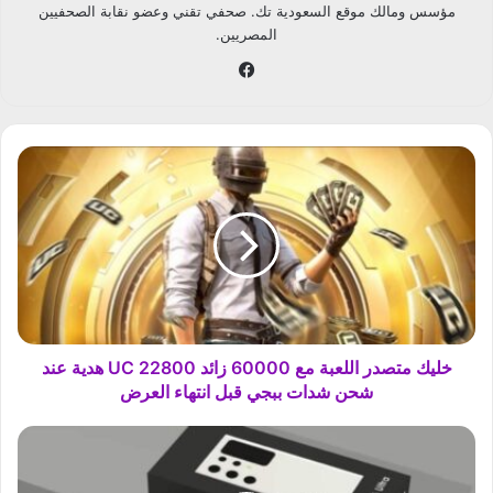
مؤسس ومالك موقع السعودية تك. صحفي تقني وعضو نقابة الصحفيين
المصريين.
في
سب
وك
خ
ل
ي
ك
م
ت
ص
د
ر
ا
خليك متصدر اللعبة مع 60000 زائد 22800 UC هدية عند
ل
شحن شدات ببجي قبل انتهاء العرض
ل
ع
ل
ب
ج
ة
ن