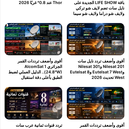
ة
ك
باقة LIFE SHOW الجديدة على
Thor عند 0.8° غربًا 2026
ع
ش
نايل سات تضم لايف شو تركي
ن
ولايف شو دراما ولايف شو سيما
ف
د
ت
ش
ف
ح
ا
ن
ص
ش
ي
د
ل
ا
ه
أقوى وأضعف تردد نايل سات
أقوى وأضعف ترددات القمر
ت
ا
Nilesat 201 وNilesat 301
الجزائري AlcomSat 1
ب
ت
وEutelsat 7 West وEutelsat 8
(24.8°W).. الدليل العملي لضبط
ب
ف
West تحديث 2026
الطبق بأعلى دقة استقبال
ج
G
ي
a
ق
l
ب
a
ل
x
ا
y
ن
S
ت
2
أقوى وأضعف ترددات القمر
تردد قنوات ثمانية عرب سات
ه
6