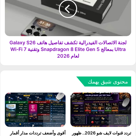
م
ة
ع
ا
6
ل
0
ا
0
ت
0
ص
0
ا
لجنة الاتصالات الفيدرالية تكشف تفاصيل هاتف Galaxy S26
ز
ل
Ultra بمعالج Snapdragon 8 Elite Gen 5 وتقنية Wi-Fi 7
ا
ا
لعام 2026
ئ
ت
د
ا
2
ل
2
ف
محتوى شيق يهمك
8
ي
0
د
0
ر
U
ا
C
ل
ه
ي
د
ة
ي
ت
تردد قنوات لايف شو 2026.. ظهور
أقوى وأضعف ترددات مدار أقمار