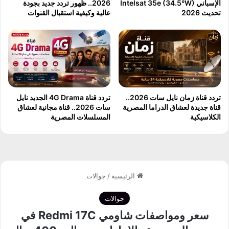
الإسباني Intelsat 35e (34.5°W)
2026.. ظهور تردد جديد بجودة
ا
U
تحديث 2026
عالية وكيفية استقبال القنوات
ء
l
ا
t
ل
r
ع
a
ر
ب
ض
م
ع
ا
تردد قناة زمان نايل سات 2026..
تردد قناة 4G Drama الجديد نايل
ل
قناة جديدة لعشاق الدراما المصرية
سات 2026.. قناة مجانية لعشاق
الكلاسيكية
المسلسلات المصرية
ج
S
n
a
p
d
r
a
g
o
n