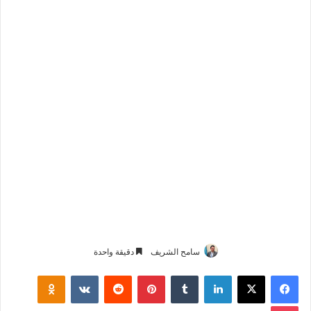
سامح الشريف
دقيقة واحدة
فيسبوك
‫X
لينكدإن
‏Tumblr
بينتيريست
‏Reddit
‏VKontakte
Odnoklassniki
‫Pocket