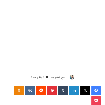
سامح الشريف
دقيقة واحدة
فيسبوك
‫X
لينكدإن
‏Tumblr
بينتيريست
‏Reddit
‏VKontakte
Odnoklassniki
‫Pocket