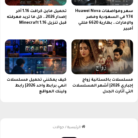
ب
أ
ا
و
سعر ومواصفات Huawei Nova
تحميل ماين كرافت 1.16 آخر
ل
ر
Y74 في السعودية ومصر
إصدار 2026.. كل ما تريد معرفته
ه
ه
والإمارات.. بطارية 6620 مللي
قبل تنزيل Minecraft 1.16
ب
ا
أمبير
س
ن
ه
ب
و
ت
ل
ر
ة
د
د
ج
د
مسلسلات باكستانية زواج
كيف يمكنني تحميل مسلسلات
إجباري 2026| أشهر المسلسلات
انمي برابط واحد 2026| رابط
ي
التي أثارت الجدل
ولينك المواقع
د
و
أ
ح
د
ا
ث