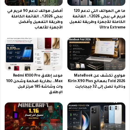
6
ا
ب
ل
ما هي الهواتف التي تدعم 120
أفضل هواتف تدعم 90 فريم في
ج
ح
فريم في ببجي 2026؟.. القائمة
ببجي 2026؟.. القائمة الكاملة
و
الكاملة للأجهزة وطريقة تفعيل
وطريقة التفعيل وأفضل
ل
Ultra Extreme
الأجهزة للألعاب
د
ق
ة
ة
ع
ا
ا
ل
ل
ث
ي
ا
ة
م
و
ن
هواوي تكشف عن MateBook
موعد إطلاق Redmi K100 Pro
ط
ة
Fold 2026 بمعالج Kirin X90 Plus
Max.. بطارية ضخمة وشحن 100
ر
م
وذاكرة تصل إلى 32 جيجابايت
وات وشاشة 185 هرتز قبل
ي
ن
الإطلاق
ق
ا
ة
ل
ا
م
س
ؤ
ت
س
ق
س