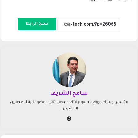
نسخ الرابط
سامح الشريف
مؤسس ومالك موقع السعودية تك. صحفي تقني وعضو نقابة الصحفيين
المصريين.
في
سب
وك