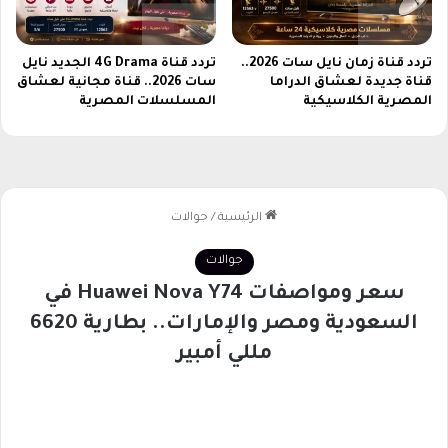
م
م
أ
ي
ن
ه
تردد قناة زمان نايل سات 2026..
تردد قناة 4G Drama الجديد نايل
ي
قناة جديدة لعشاق الدراما
سات 2026.. قناة مجانية لعشاق
ر
ق
المصرية الكلاسيكية
المسلسلات المصرية
ب
ي
و
ج
ا
ذ
ب
ا
ل
م
س
ت
خ
د
م
ي
ن
ح
و
ل