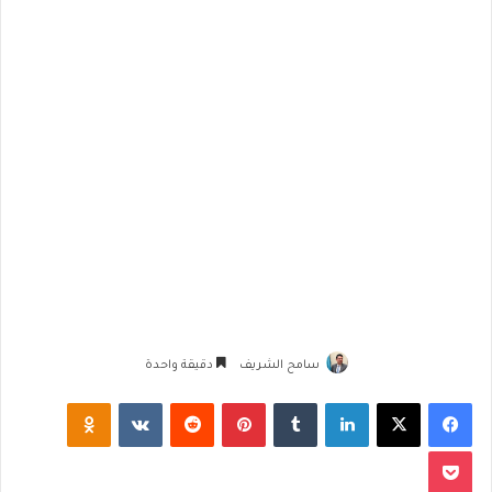
سامح الشريف
دقيقة واحدة
فيسبوك
‫X
لينكدإن
‏Tumblr
بينتيريست
‏Reddit
‏VKontakte
Odnoklassniki
‫Pocket