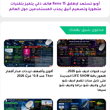
ه
ل
أوبو تستعد لإطلاق Reno 15 هاتف ذكي يتميز بتقنيات
ر
إ
متطورة وتصميم أنيق يجذب المستخدمين حول العالم
ف
ط
ر
ل
ي
ا
ف
ق
محتوى شيق يهمك
ا
R
ي
e
ر
n
م
o
ج
1
ا
5
ن
ه
ا
ا
تردد قنوات لايف شو 2026..
أقوى وأضعف ترددات مدار أقمار
2
ت
ظهور باقة LIFE SHOW الجديدة
Thor عند 0.8° غربًا 2026
5
على نايل سات تضم لايف شو
ف
تركي ولايف شو دراما ولايف شو
0
ذ
سيما
0
ك
0
ي
ز
ي
ا
ت