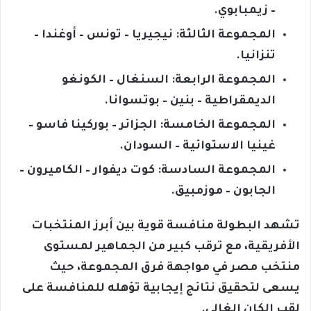
– زيمبابوي.
المجموعة الثالثة: نيجيريا – تونس – أوغندا –
تنزانيا.
المجموعة الرابعة: السنغال – الكونغو
الديمقراطية – بنين – بوتسوانا.
المجموعة الخامسة: الجزائر – بوركينا فاسو –
غينيا الاستوائية – السودان.
المجموعة السادسة: كوت ديفوار – الكاميرون –
الجابون – موزمبيق.
تشهد البطولة منافسة قوية بين أبرز المنتخبات
الأفريقية، مع ترقب كبير من الجماهير لمستوى
منتخب مصر في مواجهة فرق المجموعة، حيث
يسعى لتحقيق نتائج إيجابية تؤهله للمنافسة على
لقب الكان الغالي.