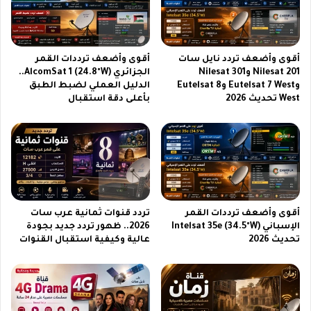
ئ
م
د
ي
8
ز
5
ب
أقوى وأضعف تردد نايل سات
أقوى وأضعف ترددات القمر
0
ت
Nilesat 201 وNilesat 301
الجزائري AlcomSat 1 (24.8°W)..
0
ق
وEutelsat 7 West وEutelsat 8
الدليل العملي لضبط الطبق
و
ن
West تحديث 2026
بأعلى دقة استقبال
ا
ي
ض
ا
ر
ت
ب
م
ه
ت
م
ط
ب
و
ق
ر
أقوى وأضعف ترددات القمر
تردد قنوات ثمانية عرب سات
و
ة
الإسباني Intelsat 35e (34.5°W)
2026.. ظهور تردد جديد بجودة
ة
و
تحديث 2026
عالية وكيفية استقبال القنوات
و
ت
خ
ص
ل
م
ي
ي
ه