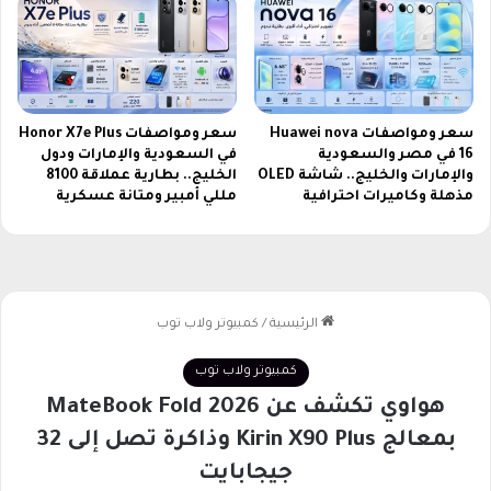
ة
ا
س
ت
ق
سعر ومواصفات Huawei nova
سعر ومواصفات Honor X7e Plus
ب
16 في مصر والسعودية
في السعودية والإمارات ودول
ا
والإمارات والخليج.. شاشة OLED
الخليج.. بطارية عملاقة 8100
ل
مذهلة وكاميرات احترافية
مللي أمبير ومتانة عسكرية
ه
ب
س
ه
و
ل
ة