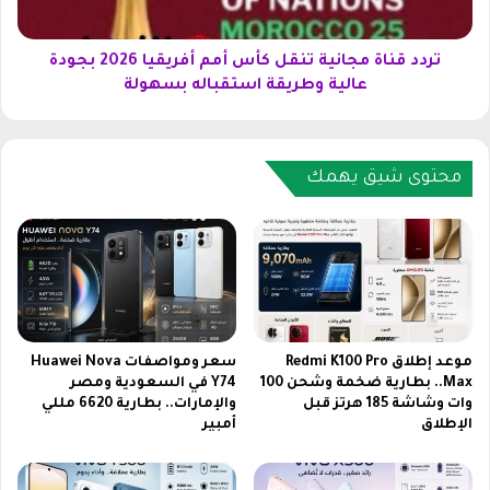
ع
ة
ا
م
ل
ج
تردد قناة مجانية تنقل كأس أمم أفريقيا 2026 بجودة
ج
ا
عالية وطريقة استقباله بسهولة
G
ن
a
ي
l
ة
a
ت
محتوى شيق يهمك
x
ن
y
ق
S
ل
2
ك
6
أ
ا
س
ل
أ
أ
م
موعد إطلاق Redmi K100 Pro
سعر ومواصفات Huawei Nova
و
م
Max.. بطارية ضخمة وشحن 100
Y74 في السعودية ومصر
ل
وات وشاشة 185 هرتز قبل
والإمارات.. بطارية 6620 مللي
أ
الإطلاق
أمبير
ع
ف
ا
ر
ل
ي