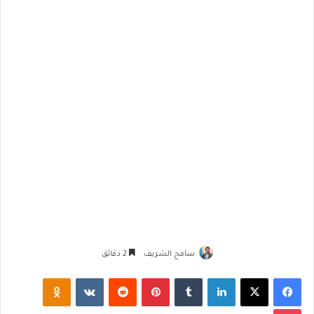
سامح الشريف
2 دقائق
فيسبوك
‫X
لينكدإن
‏Tumblr
بينتيريست
‏Reddit
‏VKontakte
Odnoklassniki
‫Pocket