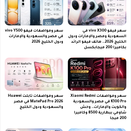
م
ق
ي
ي
ا
ا
ب
2
د
0
سعر فيفو vivo X300 في
سعر ومواصفات فيفو vivo Y500
ق
2
السعودية ومصر والإمارات ودول
في مصر والسعودية والإمارات
ة
6
الخليج 2026.. هاتف فيفو الرائد
ودول الخليج 2026
ت
ب
بكاميرا 200 ميجابكسل
ص
ج
ن
و
ي
د
ع
ة
2
ع
ن
ا
ا
ل
ن
ي
سعر ومواصفات Xiaomi Redmi
سعر ومواصفات تابلت Huawei
و
ة
K100 Pro في مصر والسعودية
MatePad Pro 2026 في مصر
م
و
والكويت والإمارات.. وحش
والسعودية ودول الخليج
ت
ط
شاومي ببطارية 8500 وكاميرا
ر
200 ميجا
ر
ي
ق