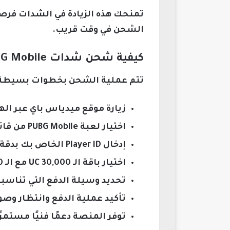
تمنحك هذه الزيادة في الشدات فرصة
الشحن في وقت قريب.
كيفية شحن شدات PUBG Mobile بسهولة من خلال ميدياس باي
تتم عملية الشحن بخطوات بسيطة و
زيارة موقع ميدياس باي عبر اله
اختيار لعبة PUBG Mobile من قائمة الألعاب المتوفرة.
إدخال Player ID الخاص بك بدقة لضمان وصول الشدات للحساب الصحيح.
اختيار باقة الـ 30,000 UC مع الـ 11,400 UC مجانًا.
تحديد وسيلة الدفع التي تناسب
تأكيد عملية الدفع وانتظار وص
توفر المنصة دعمًا فنيًا مستم