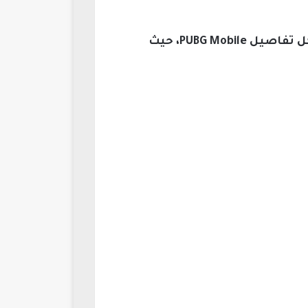
تُعتبر شدات UC أكثر من مجرد عملة داخل اللعبة، فهي الوسيلة التي تمكّنك من الاستمتاع بكل تفاصيل PUBG Mobile، حيث