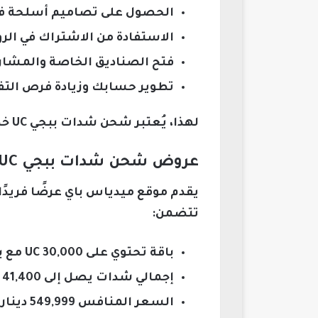
الحصول على تصاميم أسلحة فريد
الاستفادة من الاشتراك في ال
فتح الصناديق الخاصة والمشار
تطوير حسابك وزيادة فرص التفوق
لهذا، يُعتبر شحن شدات ببجي UC خطوة أساسية لجميع اللاعبين الذين يسعون للتميز والمنافسة على مستوى عالي.
عروض شحن شدات ببجي UC الحصرية داخل العراق عبر ميدياس باي
يقدم موقع ميدياس باي عرضًا فريد
تتضمن:
باقة تحتوي على 30,000 UC مع بونص مجاني يصل إلى 11,400 UC.
إجمالي شدات يصل إلى 41,400 UC.
السعر المنافس 549,999 دينار عراقي.