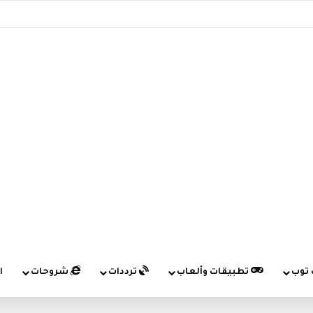
 توب
تطبيقات وألعاب
ترددات
شروحات
ا