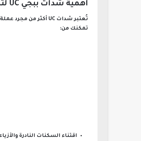
أهمية شدات ببجي UC لتجربة ألعاب فريدة ومميزة
تمكنك من:
اقتناء السكنات النادرة والأزي