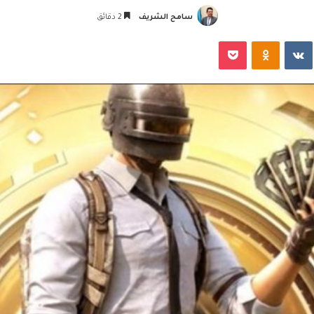
سامح الشريف
2 دقائق
‏VKontakte
Odnoklassniki
‫Pocket