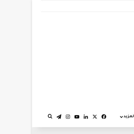
‫X
فيسبوك
لينكدإن
‫YouTube
انستقرام
تيلقرام
لمزيد
بحث عن