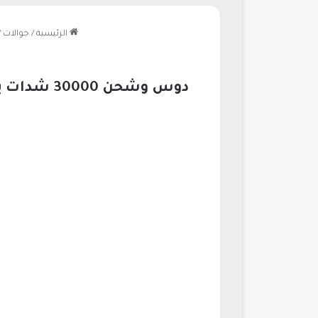
الرئيسية
/
جوالات
/
دوس وشحن 30000 شدات ببجي مع 11400 UC زيادة 38 في المائة بأسرع وأأمن طريقة قبل انتهاء العرض