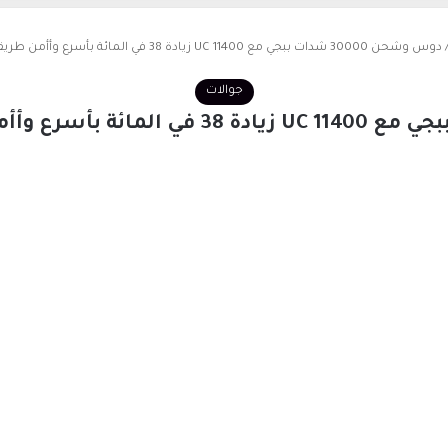
دوس وشحن 30000 شدات ببجي مع 11400 UC زيادة 38 في المائة بأسرع وأأمن طريقة قبل انتهاء العرض
جوالات