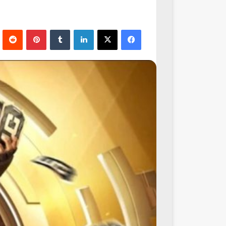
فيسبوك
‫X
لينكدإن
‏Tumblr
بينتيريست
‏Reddit