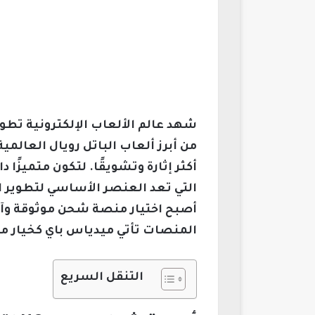
من أبرز ألعاب الباتل رويال العالمي
التي تعد العنصر الأساسي لتطوير ا
أصبح اختيار منصة شحن موثوقة وآمن
المنصات تأتي ميدياس باي كخيار مميز وشائع يو
التنقل السريع