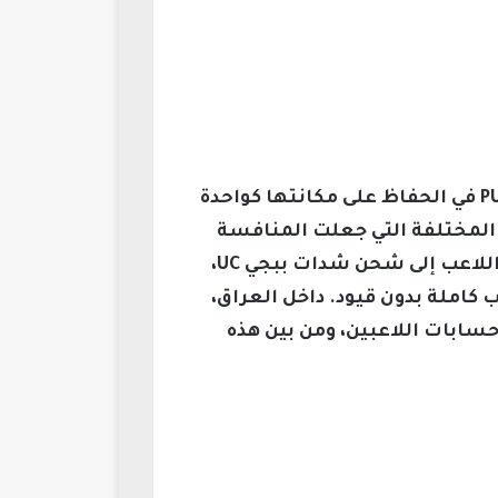
شهد عالم الألعاب الإلكترونية تطورًا كبيرًا خلال السنوات الماضية، ونجحت لعبة PUBG Mobile في الحفاظ على مكانتها كواحدة
عب المختلفة التي جعلت المنافسة
أكثر إثارة وتشويقًا. لتكون متميزًا داخل اللعبة، لا يكفي الاعتماد على المهارة فقط، بل يحتاج اللاعب إلى شحن شدات ببجي UC،
كاملة بدون قيود. داخل العراق،
سابات اللاعبين، ومن بين هذه