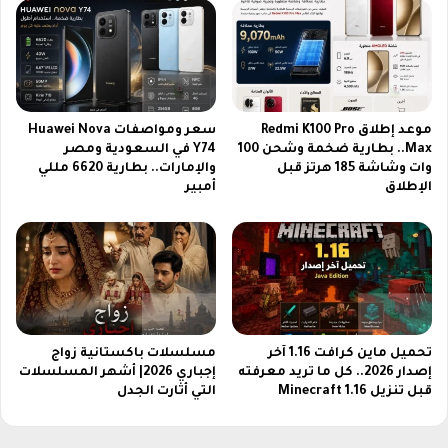
و
م
ا
ن
ع
ة
ي
م
د
ن
ا
م
موعد إطلاق Redmi K100 Pro
سعر ومواصفات Huawei Nova
ل
س
Max.. بطارية ضخمة وشحن 100
Y74 في السعودية ومصر
ح
ل
وات وشاشة 185 هرتز قبل
والإمارات.. بطارية 6620 مللي
ص
س
الإطلاق
أمبير
ر
ل
ي
ا
ة
ل
ا
م
ل
ؤ
ت
س
ي
س
ت
أ
تحميل ماين كرافت 1.16 آخر
مسلسلات باكستانية زواج
ج
إصدار 2026.. كل ما تريد معرفته
إجباري 2026| أشهر المسلسلات
و
قبل تنزيل Minecraft 1.16
التي أثارت الجدل
ذ
ر
ب
ه
ا
ا