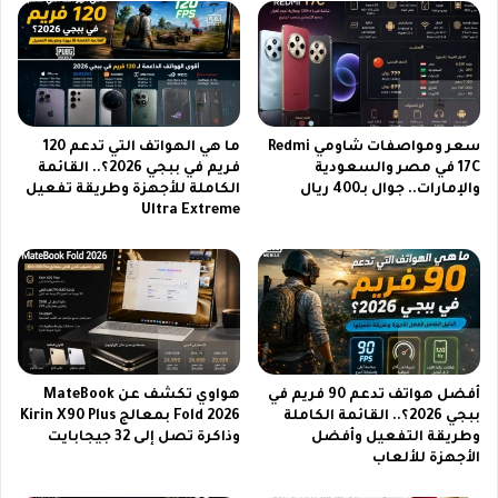
ا
ا
ي
ئ
ل
ر
س
ي
ا
ة
ت
ل
م
م
سعر ومواصفات شاومي Redmi
ما هي الهواتف التي تدعم 120
ع
ت
17C في مصر والسعودية
فريم في ببجي 2026؟.. القائمة
أ
والإمارات.. جوال بـ400 ريال
الكاملة للأجهزة وطريقة تفعيل
ا
Ultra Extreme
ه
ب
م
ع
ا
ة
ل
ا
ب
ل
ر
ح
ا
ل
م
ق
أفضل هواتف تدعم 90 فريم في
هواوي تكشف عن MateBook
ج
ة
ببجي 2026؟.. القائمة الكاملة
Fold 2026 بمعالج Kirin X90 Plus
و
ا
وطريقة التفعيل وأفضل
وذاكرة تصل إلى 32 جيجابايت
ا
ل
الأجهزة للألعاب
ل
ث
م
ا