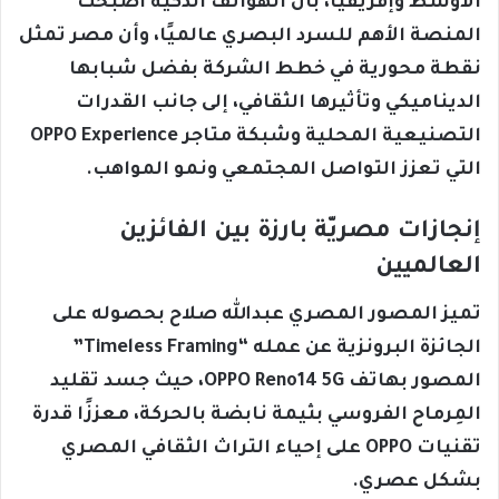
الأوسط وإفريقيا، بأن الهواتف الذكية أصبحت
المنصة الأهم للسرد البصري عالميًا، وأن مصر تمثل
نقطة محورية في خطط الشركة بفضل شبابها
الديناميكي وتأثيرها الثقافي، إلى جانب القدرات
التصنيعية المحلية وشبكة متاجر OPPO Experience
التي تعزز التواصل المجتمعي ونمو المواهب.
إنجازات مصريّة بارزة بين الفائزين
العالميين
تميز المصور المصري عبدالله صلاح بحصوله على
الجائزة البرونزية عن عمله “Timeless Framing”
المصور بهاتف OPPO Reno14 5G، حيث جسد تقليد
المِرماح الفروسي بثيمة نابضة بالحركة، معززًا قدرة
تقنيات OPPO على إحياء التراث الثقافي المصري
بشكل عصري.