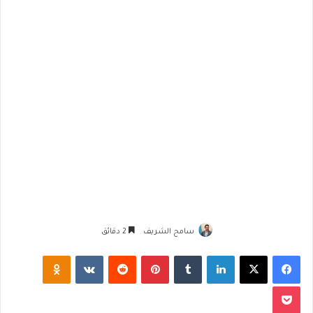
سامح الشريف
2 دقائق
فيسبوك
‫X
لينكدإن
‏Tumblr
بينتيريست
‏Reddit
‏VKontakte
Odnoklassniki
‫Pocket