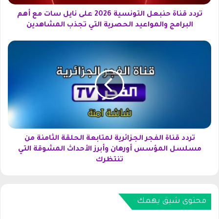
ح
ن
تردد قناة حنبعل التونسية 2026 على نايل سات مع أهم
ب
البرامج والمواعيد الحصرية التي تجذب المشاهدين
ع
ل
ت
ا
ر
ل
د
ت
د
و
ق
ن
ن
س
ا
ي
ة
ة
ا
2
ل
تردد قناة الفجر الجزائرية لمتابعة الحلقة الثامنة من
0
ف
مسلسل المؤسس أورهان وأبرز الأحداث المشوقة التي
2
ج
تنتظرك
6
ر
ع
ا
ل
ل
ى
ج
محتوى شيق يهمك
ن
ز