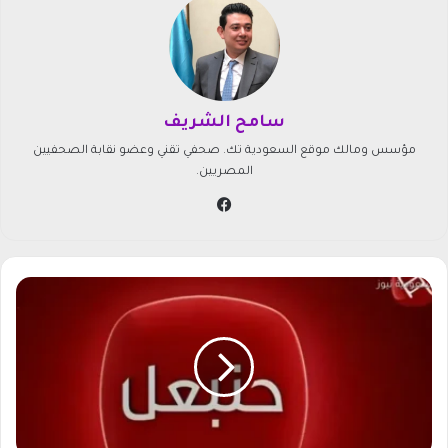
سامح الشريف
مؤسس ومالك موقع السعودية تك. صحفي تقني وعضو نقابة الصحفيين
المصريين.
في
سب
وك
ت
ر
د
د
ق
ن
ا
ة