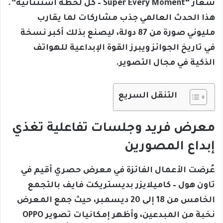
شعار “Super Every Moment – كل لحظة استثنائية”.
هذا الحدث العالمي جذب مشاركات لما يقارب
مليوني صورة من 87 دولة، ليصنع بذلك أكبر نسخة
في تاريخ الجوائز ويبرز القوة الإبداعية للهواتف
الذكية في مجال التصوير.
التنقل السريع
معرض فريد وجلسات تفاعلية تغذي
إبداع المصورين
عُرضت الأعمال الفائزة في معرض حصري أقيم في
تاون هول – كاميلايزر بديستريكت فايف بالتجمع
الخامس من 18 إلى 20 ديسمبر، حيث جمع المعرض
نخبة من المبدعين، وأظهر إمكانيات تصوير OPPO