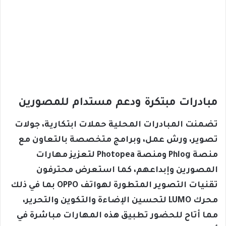
مبادرات مبتكرة ودعم مستدام للمصورين
تضمنت المبادرات المحلية حملات ابتكارية، جولات
تصوير، ورش عمل، وبرامج متخصصة بالتعاون مع
منصة Phlog ومنصة Photopea لتعزيز مهارات
المصورين وإبداعهم، كما استعرض محترفون
تقنيات التصوير المتطورة لهواتف OPPO بما في ذلك
محرك LUMO لتحسين الإضاءة والتكوين والتحرير،
مما أتاح للحضور تطبيق هذه المهارات مباشرة في