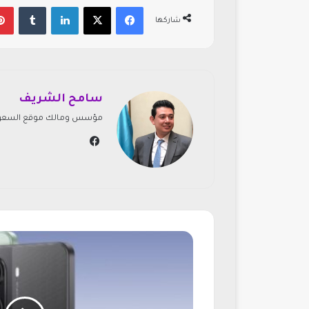
فيسبوك
‫X
لينكدإن
‏Tumblr
شاركها
سامح الشريف
مؤسس ومالك موقع السعودي
في
سب
وك
ت
ح
ل
ي
ل