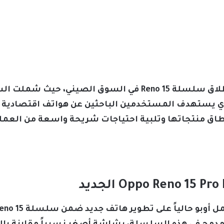
أعلنت شركة أوبو Oppo مؤخراً عن إطلاق سلسلة Reno 15 في ا
ات، من بينها هاتف Reno 15c الذي يستهدف المستخدمين الباحثين عن هواتف ا
 منتجاتها وتلبية احتياجات شريحة واسعة من العملا