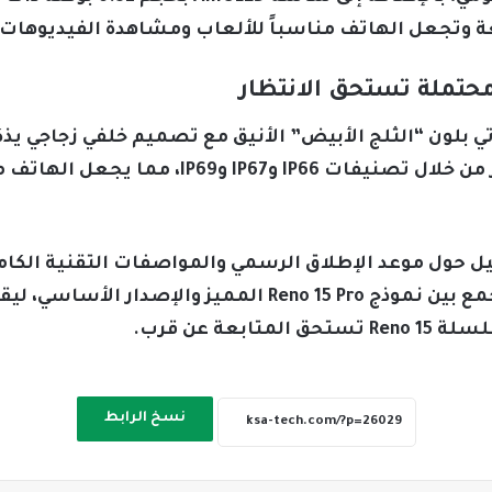
 وتجعل الهاتف مناسباً للألعاب ومشاهدة الفيديوهات ب
تملة تستحق الانتظار
توفير حماية عالية ضد الماء والغبار من خلال تص
ول موعد الإطلاق الرسمي والمواصفات التقنية الكاملة
يحمل Reno 15 Pro Mini مواصفات تجمع بين نموذج Reno 15 Pro ا
عة عن قرب.
نسخ الرابط