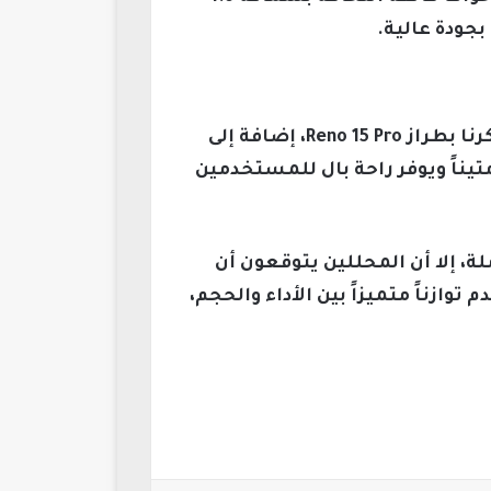
جودة عالية.
تشير التوقعات إلى أن الهاتف سيأتي بلون “الثلج الأبيض” الأنيق مع تصميم خلفي زجاجي يذكرنا بطراز Reno 15 Pro، إضافة إلى
نيفات IP66 وIP67 وIP69، مما يجعل الهاتف متيناً ويوفر راحة بال للمستخدمين
، إلا أن المحللين يتوقعون أن
لمميز والإصدار الأساسي، ليقدم توازناً متميزاً بين الأداء والحجم،