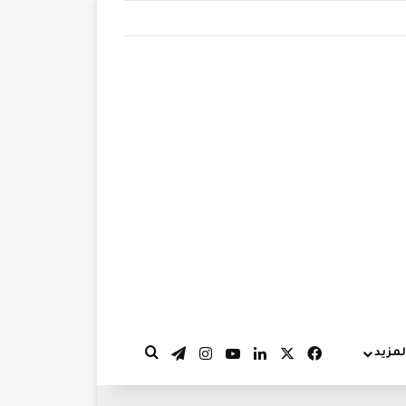
‫X
فيسبوك
لينكدإن
‫YouTube
انستقرام
تيلقرام
لمزيد
بحث عن