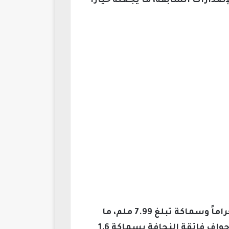
إصدارات السابقة، ما يجعله خياراً
يتوقع أن يأتي هاتف Oppo Reno 15 Pro Mini بتصميم أنيق وخفيف الوزن، مع وزن لا يتجاوز 187 جراماً وسماكة تبلغ 7.99 ملم، ما
يعزز سهولة الحمل والاستخدام اليومي، بالإضافة إلى شاشة AMOLED بحجم 6.32 بوصة ذات حواف فائقة النحافة بسماكة 1.6