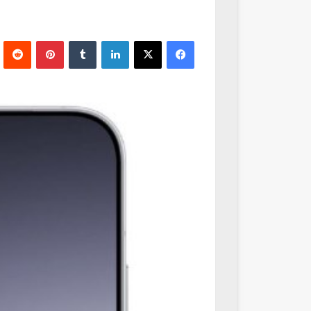
فيسبوك
‫X
لينكدإن
‏Tumblr
بينتيريست
‏Reddit