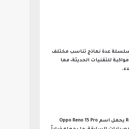
لسوق الصيني، حيث شملت السلسلة عدة نماذج تناسب مختلف
قتصادية مواكبة للتقنيات الحديثة، مما
ء.
وفقاً لما نشره موقع 91Mobiles، تعمل أوبو حالياً على تطوير هاتف جديد ضمن سلسلة Reno 15 يحمل اسم Oppo Reno 15 Pro