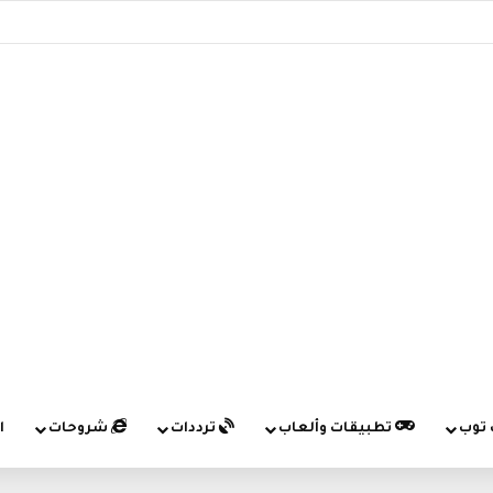
 توب
تطبيقات وألعاب
ترددات
شروحات
ا