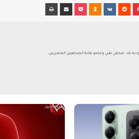
بينتيريست
‏Reddit
‏VKontakte
Odnoklassniki
‫Pocket
مشاركة عبر البريد
طباعة
ة تك. صحفي تقني وعضو نقابة الصحفيين المصريين.
ت
ر
د
د
ق