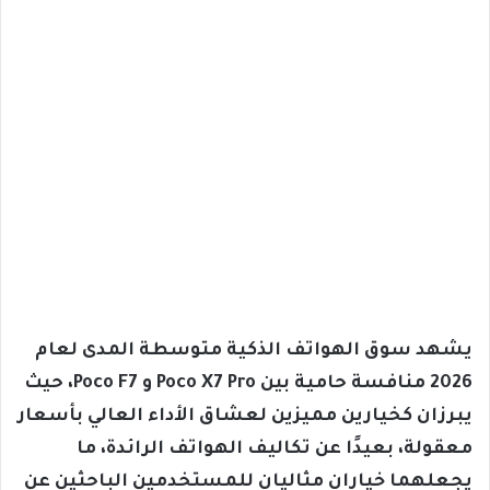
يشهد سوق الهواتف الذكية متوسطة المدى لعام
2026 منافسة حامية بين Poco X7 Pro و Poco F7، حيث
يبرزان كخيارين مميزين لعشاق الأداء العالي بأسعار
معقولة، بعيدًا عن تكاليف الهواتف الرائدة، ما
يجعلهما خياران مثاليان للمستخدمين الباحثين عن