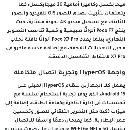
ميجابكسل وكاميرا أمامية 20 ميجابكسل، كما
يتمتعان بتثبيت بصري للصور OIS للفيديو والصور
الثابتة، مع تسجيل فيديو 4K بجودة ممتازة، حيث
ينتج Poco F7 ألوانًا طبيعية واقعية تناسب التصوير
النهاري، بينما يقدم Poco X7 Pro ألوانًا دافئة تجذب
محبي التعديلات اللاحقة، مع إضافة عدسة ماكرو في
X7 Pro لالتقاط التفاصيل الدقيقة.
واجهة HyperOS وتجربة اتصال متكاملة
يعمل كلا الجهازين بنظام HyperOS المبني على
Android 15، الذي يوفر تجربة استخدام سلسة مع
تحسينات في إدارة الذاكرة وكفاءة الطاقة، إضافة إلى
ميزات ذكية مثل التحرير التلقائي للصور وتحسين
عمر البطارية. كما يقدمان دعمًا واسعًا للاتصال
يشمل 5G وNFC وWi-Fi 6 ويحتويان على صوت ستيريو