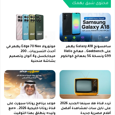
ة
و
محتوى شيق يهمك
و
ب
ي
و
ق
ت
د
خ
م
ط
ب
ط
ر
ل
ا
إ
سامسونج Galaxy A18 يظهر
موتورولا Edge 70 Neo يظهر في
م
ط
على Geekbench.. معالج Helio
أحدث التسريبات.. 200
ج
G99 ونسخة 5G بمعالج كوالكوم
ميجابكسل و4 ألوان وتصميم
ل
بشاشة منحنية
م
ا
ت
ق
ن
R
و
e
ع
n
ة
o
ت
1
ج
5
تردد قناة هلا سينما الجديد 2026
موعد برنامج روتانا سبورت على
ذ
P
على نايل سات لمشاهدة أفضل
قناة روتانا خليجية 2026.. «مع
ب
r
أفلام مصرية جديدة
وليد» ينطلق بهذا التوقيت