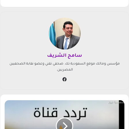
سامح الشريف
مؤسس ومالك موقع السعودية تك. صحفي تقني وعضو نقابة الصحفيين
المصريين.
في
سب
وك
إ
ع
ل
ا
م