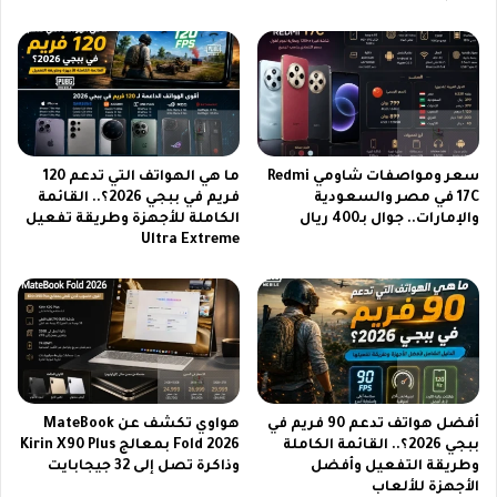
ا
o
ل
M
م
i
ش
n
ا
i
ه
ب
د
ت
ا
ص
سعر ومواصفات شاومي Redmi
ما هي الهواتف التي تدعم 120
ل
م
17C في مصر والسعودية
فريم في ببجي 2026؟.. القائمة
ع
ي
والإمارات.. جوال بـ400 ريال
الكاملة للأجهزة وطريقة تفعيل
ر
م
Ultra Extreme
ب
م
ي
د
و
م
ت
ج
ل
و
ب
أ
ي
د
ا
ا
أفضل هواتف تدعم 90 فريم في
هواوي تكشف عن MateBook
ح
ببجي 2026؟.. القائمة الكاملة
Fold 2026 بمعالج Kirin X90 Plus
ء
وطريقة التفعيل وأفضل
وذاكرة تصل إلى 32 جيجابايت
ت
ق
الأجهزة للألعاب
ي
و