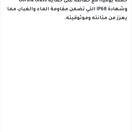
حمله يوميًا، مع حفاظه على حماية Gorilla Glass
وشهادة IP68 التي تضمن مقاومة الماء والغبار، مما
يعزز من متانته وموثوقيته.