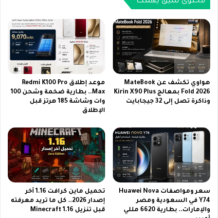
محتوى شيق يهمك
ا
ك
ت
ر
و
ه
ع
ا
ر
ل
ب
ك
س
ب
ا
ي
هواوي تكشف عن MateBook
موعد إطلاق Redmi K100 Pro
ت
ر
Fold 2026 بمعالج Kirin X90 Plus
Max.. بطارية ضخمة وشحن 100
2
وذاكرة تصل إلى 32 جيجابايت
وات وشاشة 185 هرتز قبل
ل
الإطلاق
0
ل
2
ن
6
ش
و
ا
ا
م
س
ى
ت
و
م
ا
سعر ومواصفات Huawei Nova
تحميل ماين كرافت 1.16 آخر
ت
ل
Y74 في السعودية ومصر
إصدار 2026.. كل ما تريد معرفته
ع
ج
والإمارات.. بطارية 6620 مللي
قبل تنزيل Minecraft 1.16
ب
م