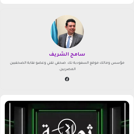
سامح الشريف
مؤسس ومالك موقع السعودية تك. صحفي تقني وعضو نقابة الصحفيين
المصريين.
في
سب
وك
ا
ض
ب
ط
ت