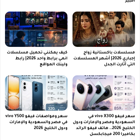
أمبير
ا
ا
ل
ه
م
ي
ش
ر
ا
ب
ه
ع
د
د
ة
ا
مسلسلات باكستانية زواج
كيف يمكنني تحميل مسلسلات
ب
ل
إجباري 2026| أشهر المسلسلات
انمي برابط واحد 2026| رابط
د
ف
التي أثارت الجدل
ولينك المواقع
و
و
ن
ز
ا
ب
ن
ك
ق
أ
ط
س
ا
ا
ع
ل
سعر فيفو vivo X300 في
سعر ومواصفات فيفو vivo Y500
السعودية ومصر والإمارات ودول
في مصر والسعودية والإمارات
ع
الخليج 2026.. هاتف فيفو الرائد
ودول الخليج 2026
ر
بكاميرا 200 ميجابكسل
ب