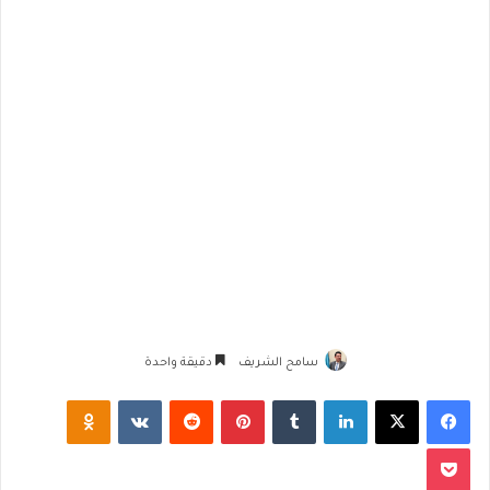
سامح الشريف
دقيقة واحدة
فيسبوك
‫X
لينكدإن
‏Tumblr
بينتيريست
‏Reddit
‏VKontakte
Odnoklassniki
‫Pocket