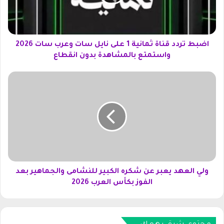
ر
د
د
ق
ن
اضبط تردد قناة ثمانية 1 على نايل سات وعرب سات 2026
ا
واستمتع بالمشاهدة بدون انقطاع
ة
ث
و
م
ل
ا
ي
ن
ا
ي
ل
ة
ع
1
ه
ع
د
ل
ي
ى
ع
ولي العهد يعبر عن شكره الكبير للنشامى والجماهير بعد
ن
ب
الفوز بكأس العرب 2026
ا
ر
ي
ع
ل
ن
س
ش