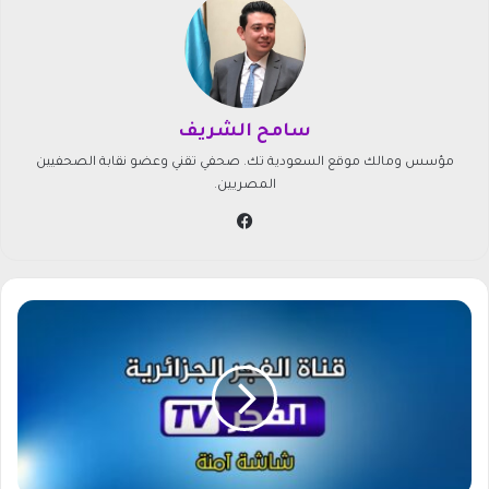
سامح الشريف
مؤسس ومالك موقع السعودية تك. صحفي تقني وعضو نقابة الصحفيين
المصريين.
في
سب
وك
ت
ر
د
د
ق
ن
ا
ة