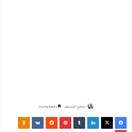
سامح الشريف
دقيقة واحدة
فيسبوك
‫X
لينكدإن
‏Tumblr
بينتيريست
‏Reddit
‏VKontakte
Odnoklassniki
‫Pocket