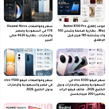
ة
ل
1
ح
ع
ل
ل
ق
ى
ة
ن
موعد إطلاق Redmi K100 Pro
سعر ومواصفات Huawei Nova
ا
ا
Max.. بطارية ضخمة وشحن 100
Y74 في السعودية ومصر
ل
وات وشاشة 185 هرتز قبل
والإمارات.. بطارية 6620 مللي
ي
الإطلاق
أمبير
ث
ل
ا
س
م
ا
ن
ت
ة
و
م
ع
ن
ر
م
ب
سعر فيفو vivo X300 في
سعر ومواصفات فيفو vivo Y500
س
س
السعودية ومصر والإمارات ودول
في مصر والسعودية والإمارات
ل
ا
الخليج 2026.. هاتف فيفو الرائد
ودول الخليج 2026
س
ت
بكاميرا 200 ميجابكسل
ل
2
ا
0
ل
2