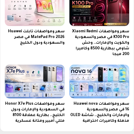
م
6
ؤ
و
س
ا
س
س
أ
ت
سعر ومواصفات Xiaomi Redmi
سعر ومواصفات تابلت Huawei
و
م
K100 Pro في مصر والسعودية
MatePad Pro 2026 في مصر
ر
ت
والكويت والإمارات.. وحش
والسعودية ودول الخليج
ه
ع
شاومي ببطارية 8500 وكاميرا
ا
200 ميجا
ب
ن
ا
م
ل
ع
م
أ
ش
ح
ا
د
ه
ا
د
سعر ومواصفات Huawei nova
سعر ومواصفات Honor X7e Plus
ث
ة
16 في مصر والسعودية
في السعودية والإمارات ودول
م
ب
والإمارات والخليج.. شاشة OLED
الخليج.. بطارية عملاقة 8100
ش
د
مذهلة وكاميرات احترافية
مللي أمبير ومتانة عسكرية
و
و
ق
ن