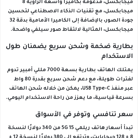
ميجابكسل، مدعومة بكاميرا واسعة الزاوية 8
ميجابكسل، مع تقنيات الذكاء الاصطناعي لتحسين
جودة الصور، بالإضافة إلى الكاميرا الأمامية بدقة 32
ميجابكسل، المثالية لالتقاط صور سيلفي واضحة.
بطارية ضخمة وشحن سريع يضمنان طول
الاستخدام
يمتلك الهاتف بطارية بسعة 7000 مللي أمبير تدوم
لفترات طويلة، مع دعم شحن سريع بقدرة 80 واط
عبر منفذ USB Type-C، يمكن من خلاله شحن الهاتف
بسرعة قياسية، ما يعزز من راحة الاستخدام اليومي.
سعر تنافسي وتوفر في الأسواق
تبدأ أسعار هاتف ريلمي 15 5G من 340 دولارًا لنسخة
8 + 128 جيجابايت، وترتفع إلى 380 دولارًا لنسخة 12 +