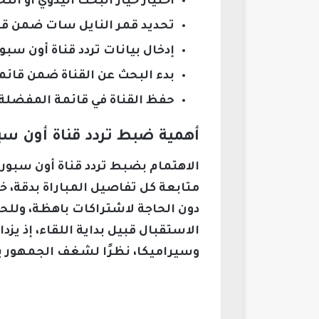
اختيار خيار البحث اليدوي أو ال
تحديد قمر النايل سات ضمن قائ
إدخال بيانات تردد قناة أون سب
بدء البحث عن القناة ضمن قائم
حفظ القناة في قائمة المفضلة 
أهمية ضبط تردد قناة أون سبو
الاهتمام بضبط تردد قناة أون سبور
متابعة كل تفاصيل المباراة بدقة، 
دون الحاجة لاشتراكات باهظة، وللحر
الاستقبال قبيل بداية اللقاء، إذ يز
وسيراميكا، نظرًا لشغف الجمهور بم