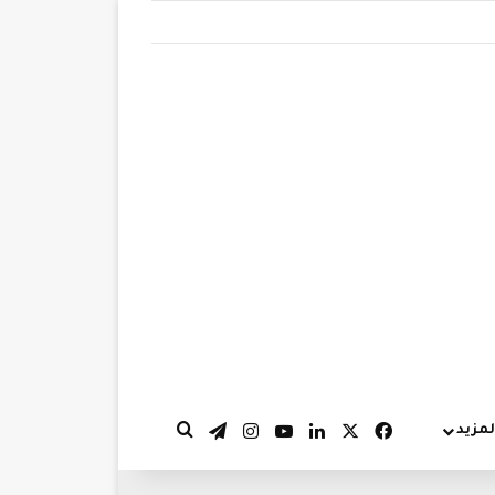
‫X
فيسبوك
لينكدإن
‫YouTube
انستقرام
تيلقرام
لمزيد
بحث عن