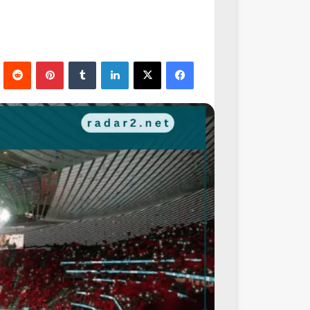
فيسبوك
‫X
لينكدإن
‏Tumblr
بينتيريست
‏Reddit