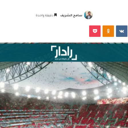
سامح الشريف
دقيقة واحدة
‏VKontakte
Odnoklassniki
‫Pocket