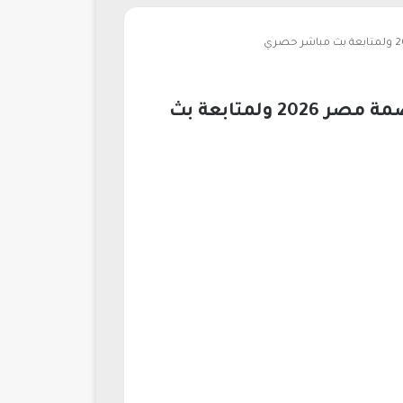
تردد قناة أون سبورت على نايل سات لمباراة الأهلي وسيراميكا في كأس عاصمة مصر 2026 ولمتابعة بث