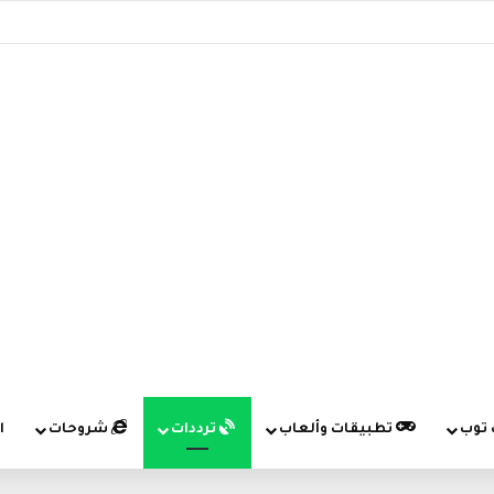
 توب
تطبيقات وألعاب
ترددات
شروحات
ا