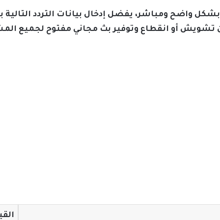
ضمان استقبال بث قناة ON Sport بشكل واضح ومباشر، يفضل إدخال بيانات التر
 تشويش أو انقطاع وتوفير بث مجاني مفتوح لجميع المش
القي