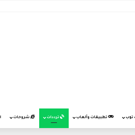
 توب
تطبيقات وألعاب
ترددات
شروحات
ا