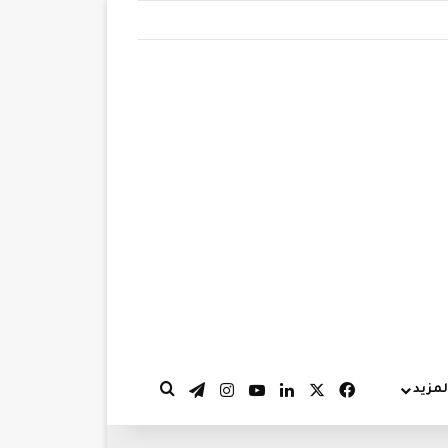
‫X
فيسبوك
لينكدإن
‫YouTube
انستقرام
تيلقرام
لمزيد
بحث عن