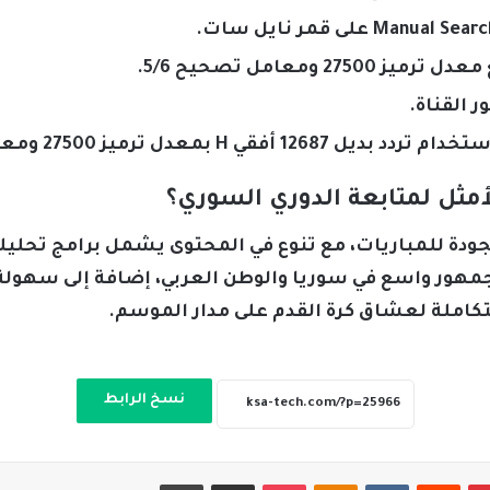
ر القناة.
بمعدل ترميز 27500 ومعامل تصحيح 7/8.
الأمثل لمتابعة الدوري السوري؟
 الجودة للمباريات، مع تنوع في المحتوى يشمل برامج تحل
مهور واسع في سوريا والوطن العربي، إضافة إلى سهولة ا
املة لعشاق كرة القدم على مدار الموسم.
نسخ الرابط
بينتيريست
‏Reddit
‏VKontakte
Odnoklassniki
‫Pocket
مشاركة عبر البريد
طباعة