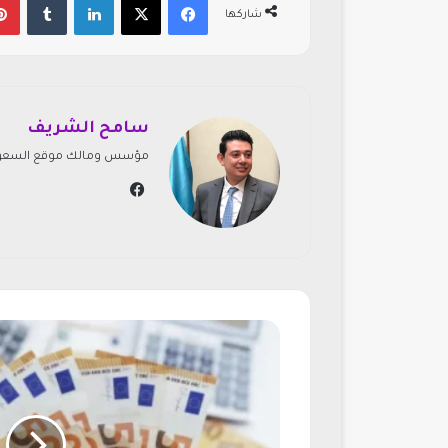
شاركها
سامح الشريف
مؤسس ومالك موقع السعودي
في
سب
وك
ش
ا
و
م
ي
ت