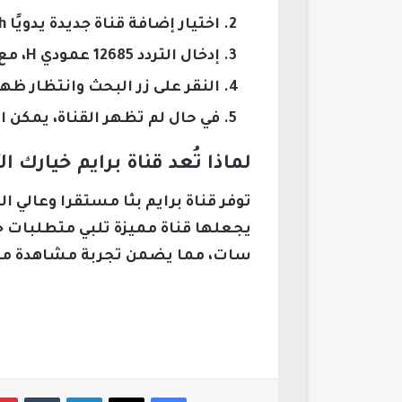
اختيار إضافة قناة جديدة يدويًا Manual Search على قمر نايل سات.
إدخال التردد 12685 عمودي H، مع معدل ترميز 27500 ومعامل تصحيح 5/6.
النقر على زر البحث وانتظار ظهو
في حال لم تظهر القناة، يمكن استخدام تردد بديل 12687 أفقي H 
لماذا تُعد قناة برايم خيارك 
توفر قناة برايم بثا مستقرا وعالي
يجعلها قناة مميزة تلبي متطلبات ج
سات، مما يضمن تجربة مشاهدة متك
فيسبوك
‫X
لينكدإن
‏Tumblr