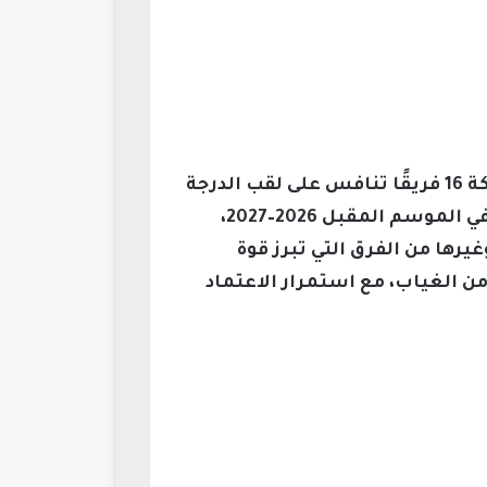
يشهد الدوري السوري لكرة القدم موسم 2026 انطلاق النسخة الخامسة والخمسين بمشاركة 16 فريقًا تنافس على لقب الدرجة
العليا، مع نظام هبوط أربعة أندية ورفع فريقين من الدرجة الأولى، ليصبح عدد فرق الدوري 14 في الموسم المقبل 2026–2027،
رها من الفرق التي تبرز قوة
ما يتميز الموسم بعودة المدربين واللاعبين الأجانب بعد أكثر من 15 عامًا من الغياب، مع استمرار الاعتماد