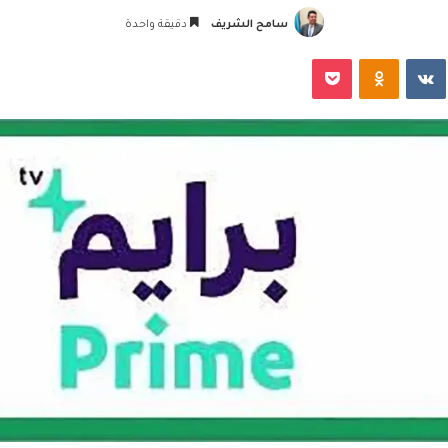
سامح الشريف
دقيقة واحدة
‏VKontakte
Odnoklassniki
‫Pocket