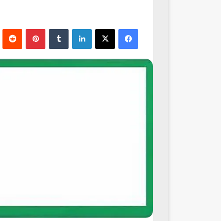
فيسبوك
‫X
لينكدإن
‏Tumblr
بينتيريست
‏Reddit