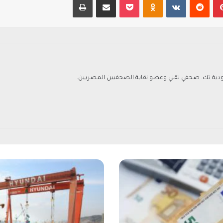
ة تك. صحفي تقني وعضو نقابة الصحفيين المصريين.
ه
ي
و
ن
د
ا