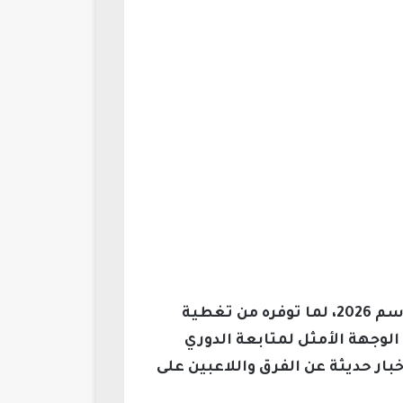
ينتظر عشاق كرة القدم السورية بشغف تردد قناة برايم الناقلة لمباريات الدوري السوري موسم 2026، لما توفره من تغطية
الوجهة الأمثل لمتابعة الدوري
بار حديثة عن الفرق واللاعبين على