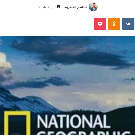
سامح الشريف
دقيقة واحدة
‏VKontakte
Odnoklassniki
‫Pocket