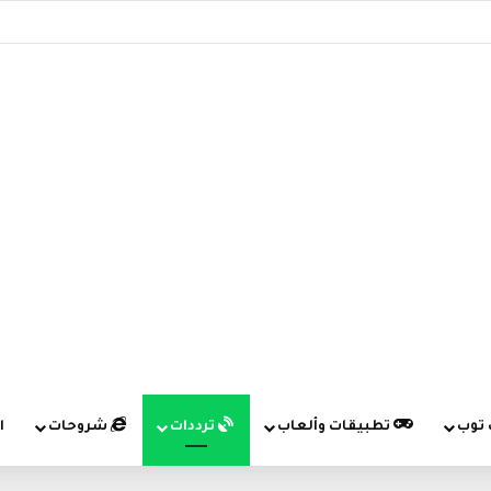
 توب
تطبيقات وألعاب
ترددات
شروحات
ا