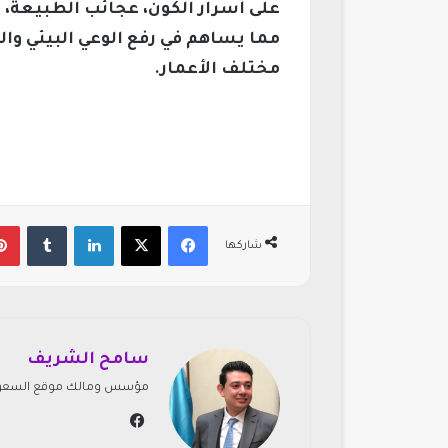
على أسرار الكون، عجائب الطبيعة،
مما يساهم في رفع الوعي البيئي وال
مختلف الأعمار.
فيسبوك
‫X
لينكدإن
‏Tumblr
شاركها
سامح الشريف
مؤسس ومالك موقع السعودي
في
سب