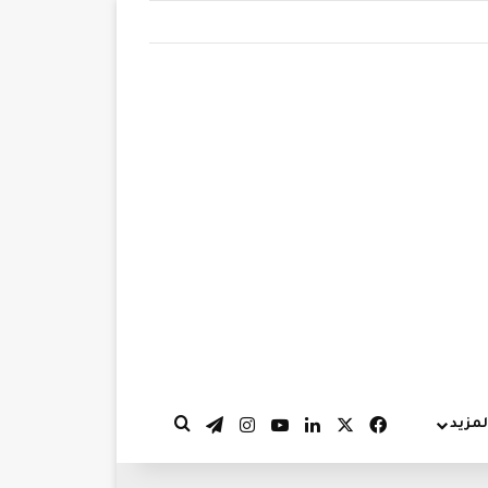
‫X
فيسبوك
لينكدإن
‫YouTube
انستقرام
تيلقرام
لمزيد
بحث عن