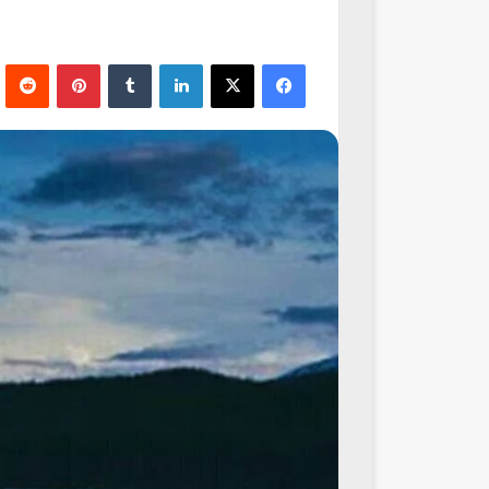
فيسبوك
‫X
لينكدإن
‏Tumblr
بينتيريست
‏Reddit