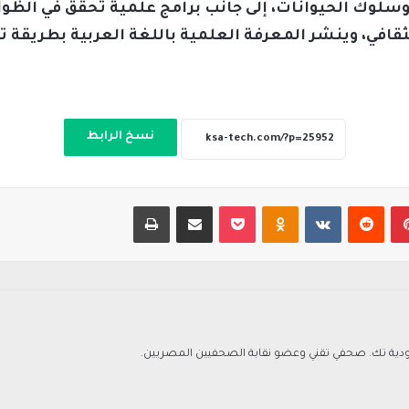
 وسلوك الحيوانات، إلى جانب برامج علمية تحقق في الظ
ثقافي، وينشر المعرفة العلمية باللغة العربية بطريقة 
نسخ الرابط
بينتيريست
‏Reddit
‏VKontakte
Odnoklassniki
‫Pocket
مشاركة عبر البريد
طباعة
ة تك. صحفي تقني وعضو نقابة الصحفيين المصريين.