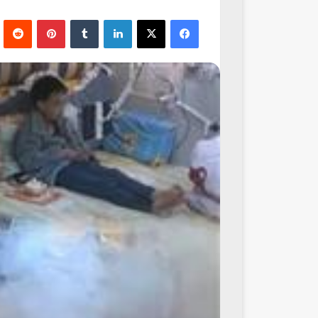
فيسبوك
‫X
لينكدإن
‏Tumblr
بينتيريست
‏Reddit