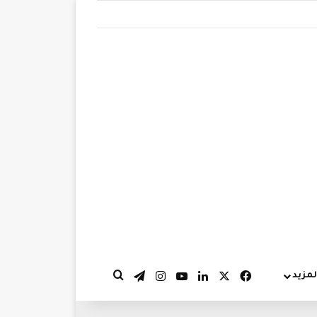
‫X
فيسبوك
لينكدإن
‫YouTube
انستقرام
تيلقرام
لمزيد
بحث عن