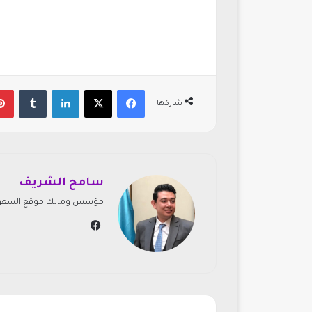
فيسبوك
‫X
لينكدإن
‏Tumblr
شاركها
سامح الشريف
مؤسس ومالك موقع السعودي
في
سب
وك