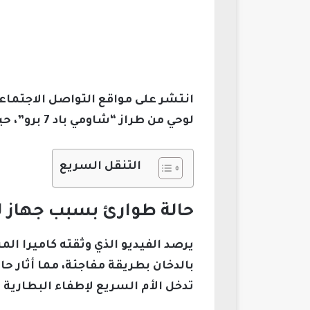
انتشر على مواقع التواصل الاجتما
لوحي من طراز “شاومي باد 7 برو”، حيث فجأة بدأ الجهاز ينبعث منه دخان كثيف وأثار رعب الطفل ووالدته.
التنقل السريع
حالة طوارئ بسبب جهاز 
يرصد الفيديو الذي وثقته كاميرا الم
بالدخان بطريقة مفاجئة، مما أثار ح
تدخل الأم السريع لإطفاء البطارية 