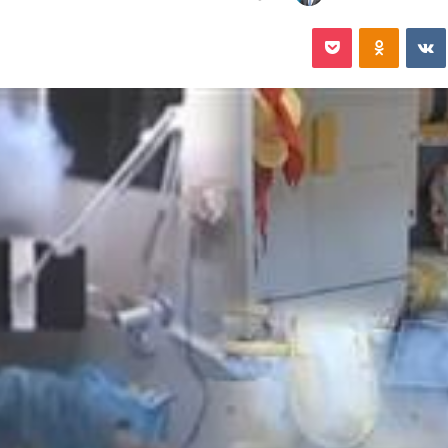
‏VKontakte
Odnoklassniki
‫Pocket