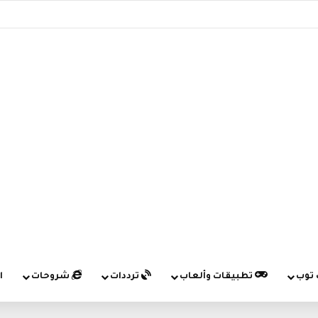
 توب
تطبيقات وألعاب
ترددات
شروحات
ا