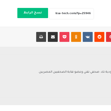
نسخ الرابط
بينتيريست
‏Reddit
‏VKontakte
Odnoklassniki
‫Pocket
مشاركة عبر البريد
طباعة
ة تك. صحفي تقني وعضو نقابة الصحفيين المصريين.