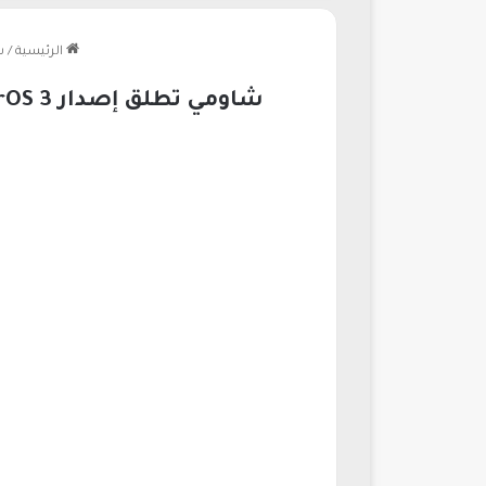
الرئيسية
/
شاو
شاومي تطلق إصدار HyperOS 3 بإعدادات متقدمة لهاتف جديد لعام 2026 يغير قواعد التقنية العالمية