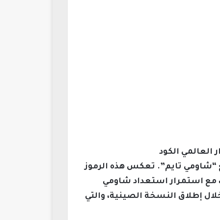
صدار العالمي الكود
ة الأوروبية تحمل الكود OS3.0.1.0.WMAEUXM، وفقًا لموقع “شاومي تايم”. تعكس هذه الرموز
ب، مع استمرار استعداد شاومي
ل إطلاق النسخة الصينية، والتي