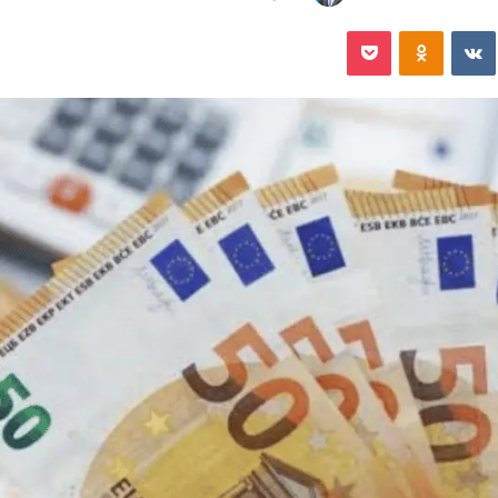
‏VKontakte
Odnoklassniki
‫Pocket