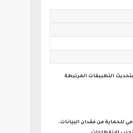
ية لهواتف أخرى مثل Xiaomi 14 وسلسلة Redmi Note، وينصح بتحديث التطبيقات المرتبطة
ي للحماية من فقدان البيانات.
لتجنب الانقطاعات.