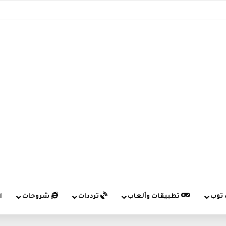
 توب
تطبيقات وألعاب
ترددات
شروحات
ا