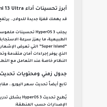
أبرز تحسينات أداء Xiaomi 13 Ultra مع تحديث HyperOS 3
قد يهمك قفزة جديدة للدولار.. يرتف
يجلب HyperOS 3 تحسي
الطبيعية، ما يعزز سرعة الاستجابة
الذي يوفر إجراءات أمان متقدمة و
النظام خاصة عند التعامل مع التطب
جدول زمني ومحتويات تحديث HyperOS 3 للأجهزة المؤهل
تابع أيضاً تحديث سعر اليورو.. مقابل الجنيه 
يُطرح تحديث  3
الإصدارات حسب المنطقة: