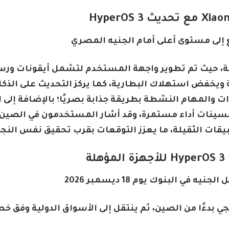
ع إلى مستوى أعلى أمام الجنيه المصري
نات ملموسة، حيث تم تطوير واجهة المستخدم لتشمل أيقونات 
 ويخفض استهلاك البطارية، كما يركز التحديث على الذك
تحسينات أداء مستمرة، وقد أشار المستخدمون في الصين 
يقات الثقيلة، ما يعزز التوقعات بقرب تحقيق نفس النجا
ة
في البنوك يوم 18 ديسمبر 2026
HyperOS بشكل تدريجي بدءًا من الصين، ثم ينتقل إلى الأسواق الدولي