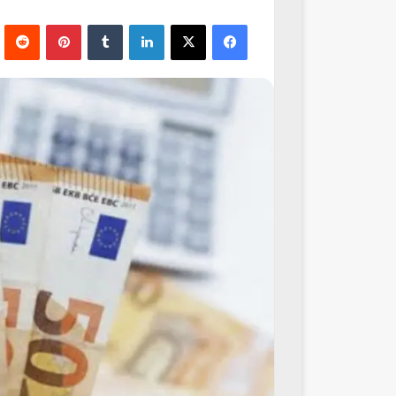
فيسبوك
‫X
لينكدإن
‏Tumblr
بينتيريست
‏Reddit