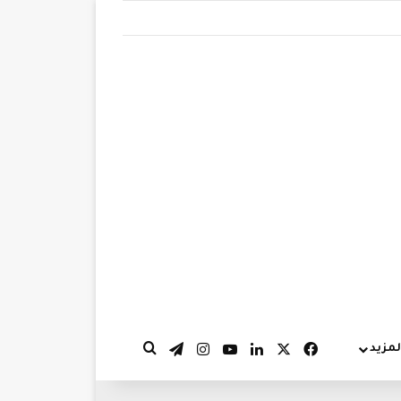
‫X
فيسبوك
لينكدإن
‫YouTube
انستقرام
تيلقرام
لمزيد
بحث عن