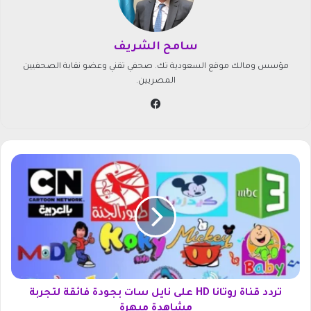
سامح الشريف
مؤسس ومالك موقع السعودية تك. صحفي تقني وعضو نقابة الصحفيين
المصريين.
في
سب
وك
ت
ر
د
د
ق
ن
ا
ة
ر
و
تردد قناة روتانا HD على نايل سات بجودة فائقة لتجربة
ت
مشاهدة مبهرة