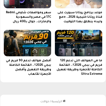
ض
م
ن
موعد برنامج روتانا سبورت على
سعر ومواصفات شاومي Redmi
ل
قناة روتانا خليجية 2026.. «مع
17C في مصر والسعودية
ك
وليد» ينطلق بهذا التوقيت
والإمارات.. جوال بـ400 ريال
ا
ل
ت
م
ي
ز
ب
أ
ما هي الهواتف التي تدعم 120
أفضل هواتف تدعم 90 فريم في
فريم في ببجي 2026؟.. القائمة
ببجي 2026؟.. القائمة الكاملة
س
الكاملة للأجهزة وطريقة تفعيل
وطريقة التفعيل وأفضل
ل
Ultra Extreme
الأجهزة للألعاب
و
ب
ج
ذ
ا
ب
ل