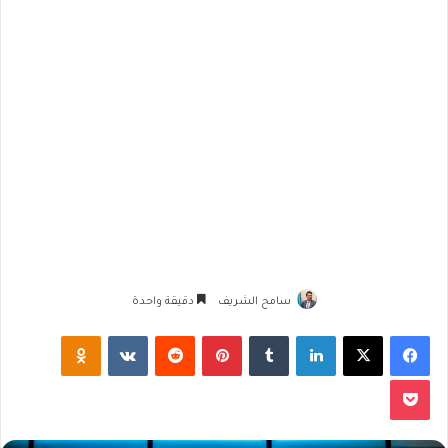
سامح الشريف
دقيقة واحدة
فيسبوك
‫X
لينكدإن
‏Tumblr
بينتيريست
‏Reddit
‏VKontakte
Odnoklassniki
‫Pocket