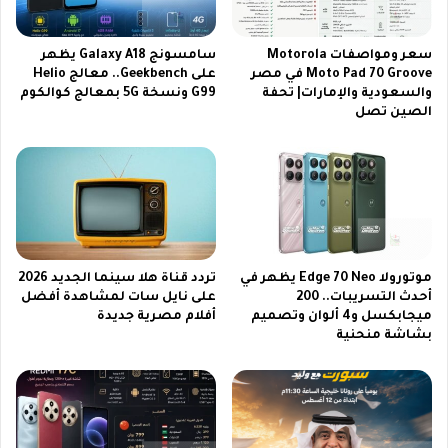
ا
ي
ئ
ر
ق
م
سعر ومواصفات Motorola
سامسونج Galaxy A18 يظهر
ة
ز
Moto Pad 70 Groove في مصر
على Geekbench.. معالج Helio
ل
والسعودية والإمارات| تحفة
G99 ونسخة 5G بمعالج كوالكوم
خ
الصين تصل
ت
ر
ج
ف
ر
ة
ب
ق
ة
و
م
ي
ش
ة
ا
ل
موتورولا Edge 70 Neo يظهر في
تردد قناة هلا سينما الجديد 2026
ه
ع
أحدث التسريبات.. 200
على نايل سات لمشاهدة أفضل
د
ا
ميجابكسل و4 ألوان وتصميم
أفلام مصرية جديدة
ة
م
بشاشة منحنية
م
2
ب
0
ه
2
ر
6
ة
ت