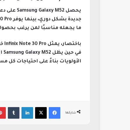
يحصل  M52
ما يجعله مناسبًا لمن يرغب بحصول
باخ
في
الأولويات بناءً على احتياجات كل مس
فيسبوك
‫X
لينكدإن
‏Tumblr
شاركها