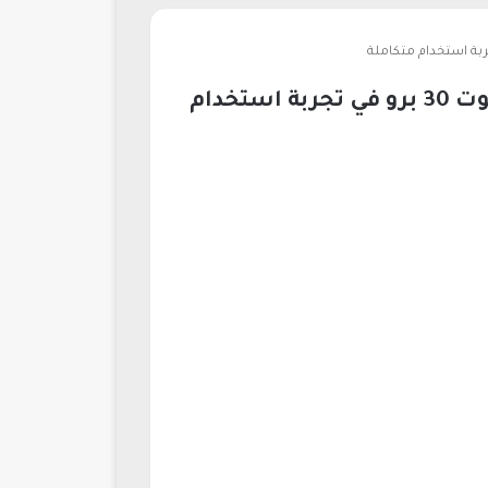
ما هو خيارك المفضل هاتف سامسونج m52 بمعالج قوي أم كاميرا إنفينكس نوت 30 برو في تجربة استخدام