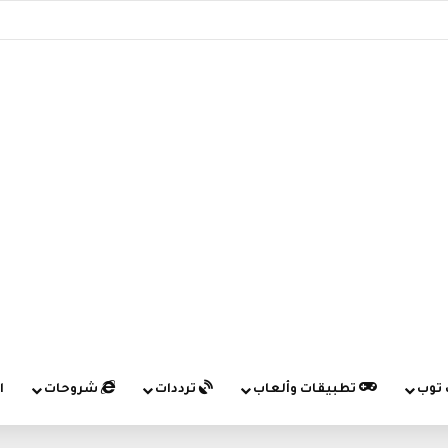
 توب
تطبيقات وألعاب
ترددات
شروحات
ا