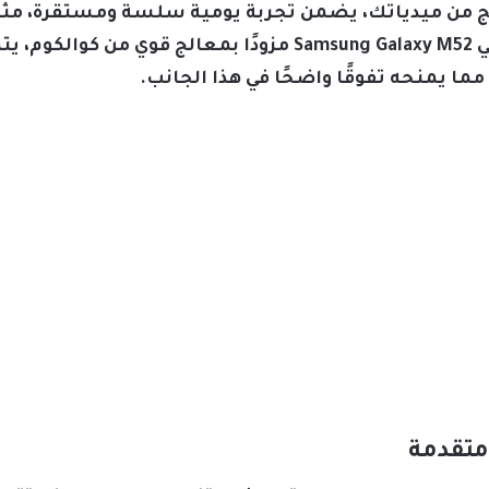
Infinix Note  على معالج من ميدياتك، يضمن تجربة يومية سلسة ومستق
ويتيح توفير طاقة مناسبًا، بينما يأتي Samsung Galaxy M52 مزودًا
ما يمنحه تفوقًا واضحًا في هذا الجانب.