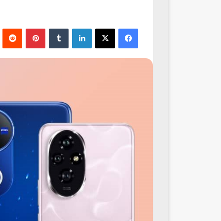
فيسبوك
‫X
لينكدإن
‏Tumblr
بينتيريست
‏Reddit