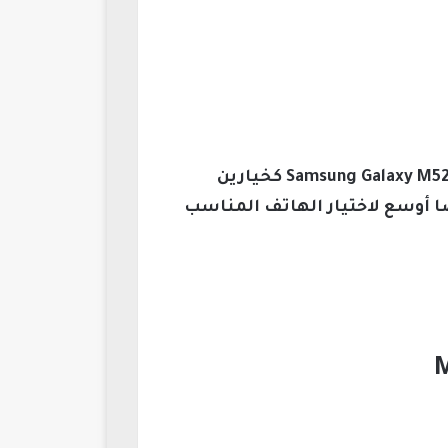
تزداد المنافسة حدة في سوق الهواتف الذكية المتوسطة، حيث يتنافس Infinix Note 30 Pro وSamsung Galaxy M52 كخيارين
ا أوسع لاختيار الهاتف المناسب