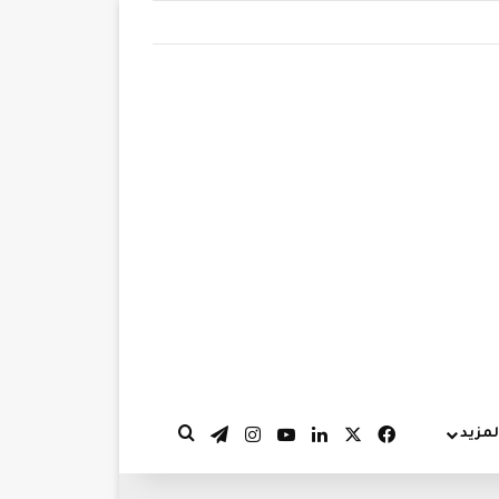
‫X
فيسبوك
لينكدإن
‫YouTube
انستقرام
تيلقرام
لمزيد
بحث عن