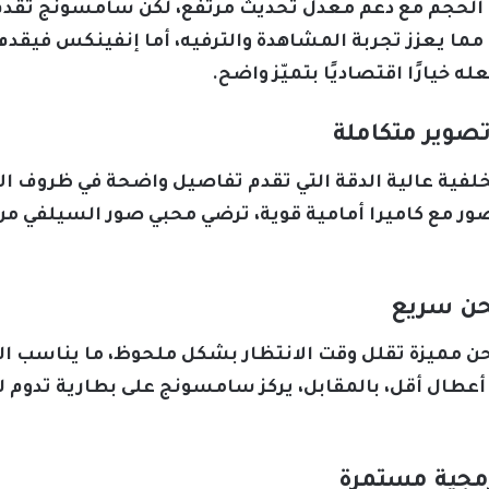
 مما يعزز تجربة المشاهدة والترفيه، أما إنفينكس فيقد
خيارًا اقتصاديًا بتميّز واضح.
وازنة للصور مع كاميرا أمامية قوية، ترضي محبي صور السيلفي
Infinix Note بسرعة شحن مميزة تقلل وقت الانتظار بشكل ملحوظ، ما 
أعطال أقل، بالمقابل، يركز سامسونج على بطارية تدوم