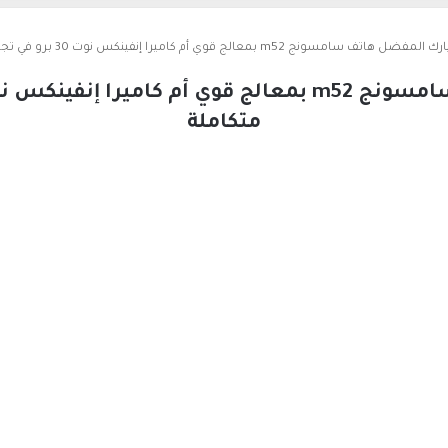
تف سامسونج m52 بمعالج قوي أم كاميرا إنفينكس نوت 30 برو في تجربة استخدام متكاملة
متكاملة