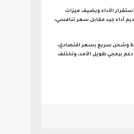
زز من استقرار الأداء ويضيف ميزات
 وبسيطة تركز على تقديم أداء جيد مقابل سعر تنافسي،
ميرا عالية الدقة وشحن سريع بسعر اقتصادي،
اء أقوى مع دعم برمجي طويل الأمد، وتختلف