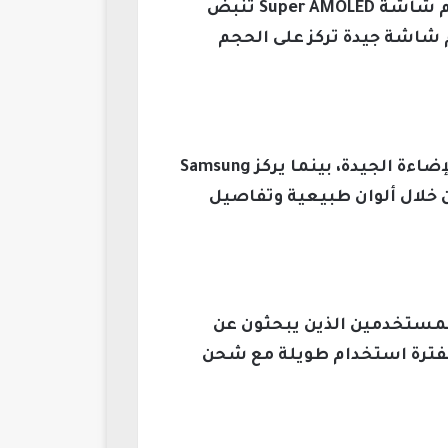
كلا الهاتفين يقدمان شاشات كبيرة الحجم مع دعم معدل تحديث مرتفع، لكن سامسونج تقدم شاشة Super AMOLED تنبض
م شاشة جيدة تركز على الحجم
يبرز Infinix Note 30 Pro بكاميراته الخلفية عالية الدقة التي تقدم تفاصيل واضحة في ظروف الإضاءة الجيدة، بينما يركز Samsung
 من خلال ألوان طبيعية وتفاصيل
يناسب المستخدمين الذين يبحثون عن
 لفترة استخدام طويلة مع شحن