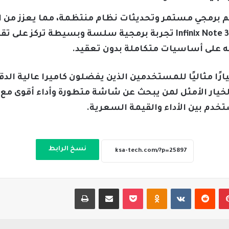
Samsung Galaxy على دعم برمجي مستمر وتحديثات نظام منتظمة، مما يع
جديدة بشكل دوري، بينما يوفر Infinix Note 30 Pro تجربة برمجية سلسة
ه على أساسيات متكاملة بدون تعقيد.
تصار، يمثل Infinix Note 30 Pro خيارًا مثاليًا للمستخدمين الذين يفضلون كا
 حين يظل Samsung Galaxy M52 الخيار الأمثل لمن يبحث عن شاشة متطورة وأد
تخدم بين الأداء والقيمة السعرية.
نسخ الرابط
بينتيريست
‏Reddit
‏VKontakte
Odnoklassniki
‫Pocket
مشاركة عبر البريد
طباعة