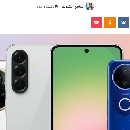
سامح الشريف
دقيقة واحدة
‏VKontakte
Odnoklassniki
‫Pocket