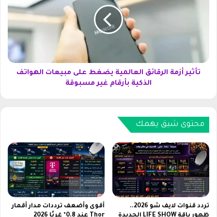
ث
ت
ي
ف
ر
ف
أ
ي
ز
ف
م
و
ة
Y
ا
تأثير أزمة الرقائق العالمية يضغط على مبيعات الهواتف
3
ل
الذكية بأرقام غير مسبوقة
3
ر
و
ق
ه
ا
ا
ئ
محتوى شيق يهمك
ت
ق
ف
ا
ر
ل
ي
ع
ل
ا
م
ل
ي
م
C
ي
تردد قنوات لايف شو 2026..
أقوى وأضعف ترددات مدار أقمار
3
ة
ظهور باقة LIFE SHOW الجديدة
Thor عند 0.8° غربًا 2026