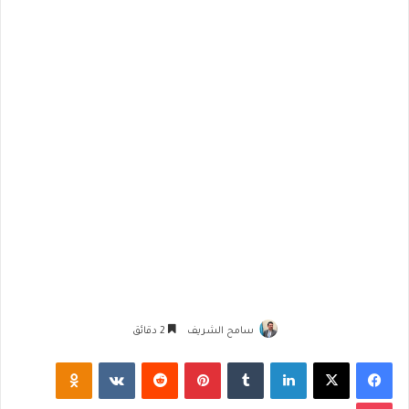
سامح الشريف
2 دقائق
فيسبوك
‫X
لينكدإن
‏Tumblr
بينتيريست
‏Reddit
‏VKontakte
Odnoklassniki
‫Pocket