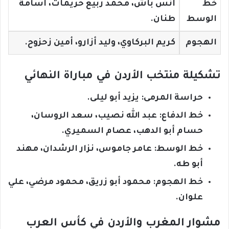
خط
أنس باش، محمد ربيع حريمات، أسامة
الوسط
طنان.
الهجوم
كريم البركاوي، وليد أزارو، أمين زحزوح.
تشكيلة منتخب الأردن في مباراة النهائي
حراسة المرمى: يزيد أبو ليلى.
خط الدفاع: عبد الله نصيب، سعد الروسان،
حسام أبو الدهب، عصام السميري.
خط الوسط: عامر جاموس، نزار الرشدان، مهند
أبو طه.
خط الهجوم: محمود أبو زريق، محمود مرضي، علي
علوان.
مشوار المغرب والأردن في كأس العرب