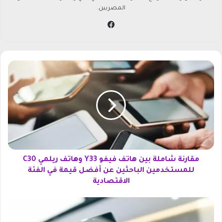
المصريين.
في
سب
وك
م
ق
ا
ر
ن
ة
ش
ا
م
ل
مقارنة شاملة بين هاتف فيفو Y33 وهاتف ريلمي C30
ة
للمستخدمين الباحثين عن أفضل قيمة في الفئة
ب
الاقتصادية
ي
ن
ت
ه
أ
ا