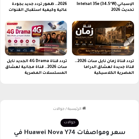
أ
ل
الإسباني Intelsat 35e (34.5°W)
2026.. ظهور تردد جديد بجودة
ف
ذ
تحديث 2026
عالية وكيفية استقبال القنوات
ض
ك
ل
ي
ق
ة
ي
ب
م
أ
ة
ر
ف
ق
ي
تردد قناة زمان نايل سات 2026..
تردد قناة 4G Drama الجديد نايل
ا
ا
قناة جديدة لعشاق الدراما
سات 2026.. قناة مجانية لعشاق
م
المصرية الكلاسيكية
المسلسلات المصرية
ل
غ
ف
ي
ئ
ر
ة
م
ا
س
ل
ب
ا
و
ق
ق
ت
ة
ص
ا