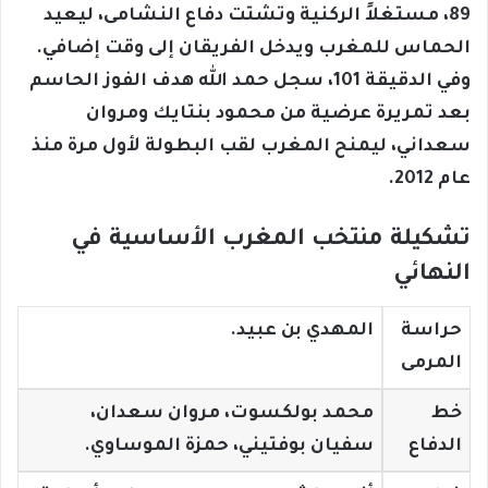
89، مستغلاً الركنية وتشتت دفاع النشامى، ليعيد
الحماس للمغرب ويدخل الفريقان إلى وقت إضافي.
وفي الدقيقة 101، سجل حمد الله هدف الفوز الحاسم
بعد تمريرة عرضية من محمود بنتايك ومروان
سعداني، ليمنح المغرب لقب البطولة لأول مرة منذ
عام 2012.
تشكيلة منتخب المغرب الأساسية في
النهائي
حراسة
المهدي بن عبيد.
المرمى
خط
محمد بولكسوت، مروان سعدان،
الدفاع
سفيان بوفتيني، حمزة الموساوي.