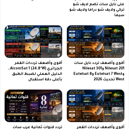
0
على نايل سات تضم لايف شو
ي
تركي ولايف شو دراما ولايف شو
ل
ض
سيما
ل
غ
م
ط
س
ع
ت
ل
خ
ى
د
م
م
ب
ي
ي
أقوى وأضعف تردد نايل سات
أقوى وأضعف ترددات القمر
ن
ع
Nilesat 201 وNilesat 301
الجزائري AlcomSat 1 (24.8°W)..
ا
ا
وEutelsat 7 West وEutelsat 8
الدليل العملي لضبط الطبق
ل
ت
West تحديث 2026
بأعلى دقة استقبال
ب
ا
ا
ل
ح
ه
ث
و
ي
ا
ن
ت
ع
ف
ن
ا
أقوى وأضعف ترددات القمر
تردد قنوات ثمانية عرب سات