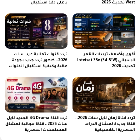
West تحديث 2026
بأعلى دقة استقبال
ي
ت
د
ف
ي
ه
غ
ا
ي
ا
ر
ل
ق
ج
و
د
أقوى وأضعف ترددات القمر
تردد قنوات ثمانية عرب سات
ا
ي
الإسباني Intelsat 35e (34.5°W)
2026.. ظهور تردد جديد بجودة
ع
د
تحديث 2026
عالية وكيفية استقبال القنوات
د
ب
ا
إ
ل
ع
ل
د
ع
ا
ب
د
ة
ا
ت
تردد قناة زمان نايل سات 2026..
تردد قناة 4G Drama الجديد نايل
قناة جديدة لعشاق الدراما
سات 2026.. قناة مجانية لعشاق
م
المصرية الكلاسيكية
المسلسلات المصرية
ت
ق