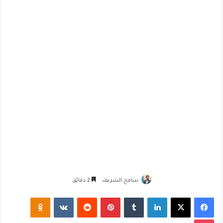
سامح الشريف
2 دقائق
فيسبوك
‫X
لينكدإن
‏Tumblr
بينتيريست
‏Reddit
‏VKontakte
Odnoklassniki
‫Pocket