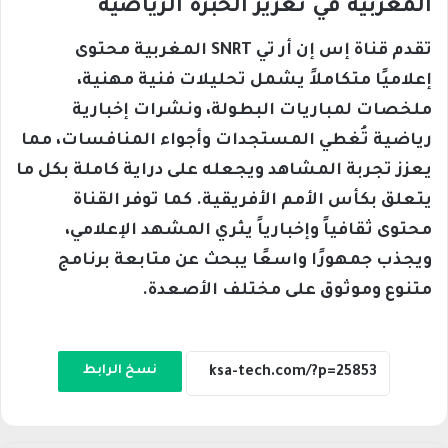
المغربية في تعزيز الخبرة الرياضية
تقدم قناة إس إن أر تي SNRT المغربية محتوى
إعلاميًا متكاملاً يشمل تحليلات فنية مهنية،
ملخصات لمباريات البطولة، ونشرات إخبارية
رياضية تُغطي المستجدات وأجواء المنافسات، مما
يعزز تجربة المشاهد ويجعله على دراية كاملة بكل ما
يتعلق بكأس الأمم الأفريقية. كما توفر القناة
محتوى ثقافياً وإخبارياً يثري المشهد الإعلامي،
ويجذب جمهورًا واسعًا يبحث عن متابعة برنامج
متنوع وموثوق على مختلف الأصعدة.
نسخ الرابط