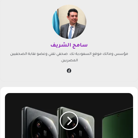
سامح الشريف
مؤسس ومالك موقع السعودية تك. صحفي تقني وعضو نقابة الصحفيين
المصريين.
في
سب
وك
ش
ا
و
م
ي
ت
ط