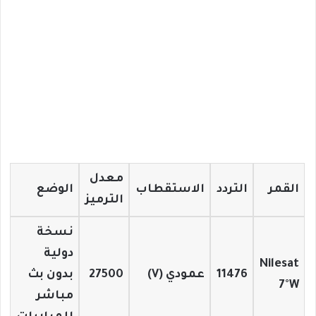
معدل
القمر
التردد
الاستقطاب
الوضع
الترميز
نسخة
دولية
Nilesat
11476
عمودي (V)
27500
بدون بث
7°W
مباشر