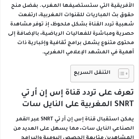
الأفريقية التي ستستضيفها المغرب. بفضل منح
حقوق بث المباريات للقنوات المغربية، ارتفعت
شعبية تردد القناة بشكل ملحوظ، إذ توفر مشاهدة
حصرية ومباشرة للفعاليات الرياضية، بالإضافة إلى
محتوى متنوع يشمل برامج ثقافية وإخبارية ذات
أهمية في المشهد الإعلامي المغربي.
التنقل السريع
تعرف على تردد قناة إس إن أر تي
SNRT المغربية على النايل سات
يمكن استقبال قناة إس إن أر تي SNRT عبر القمر
الصناعي النايل سات، مما يسهل على العديد من
المشاهدين متابعة الحصص اليومية والبرامج