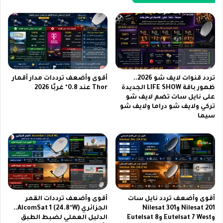
ي
ن
ب
ظ
إ
ا
ع
م
د
H
ا
y
د
p
ا
e
تردد قنوات لايف شو 2026..
أقوى وأضعف ترددات مدار أقمار
ت
r
ظهور باقة LIFE SHOW الجديدة
Thor عند 0.8° غربًا 2026
م
على نايل سات تضم لايف شو
O
تركي ولايف شو دراما ولايف شو
ت
S
سيما
ق
3
د
ا
م
ل
ة
ع
ل
ا
ه
ل
ا
م
ت
ي
أقوى وأضعف تردد نايل سات
أقوى وأضعف ترددات القمر
ف
ل
Nilesat 201 وNilesat 301
الجزائري AlcomSat 1 (24.8°W)..
ج
ه
وEutelsat 7 West وEutelsat 8
الدليل العملي لضبط الطبق
د
ا