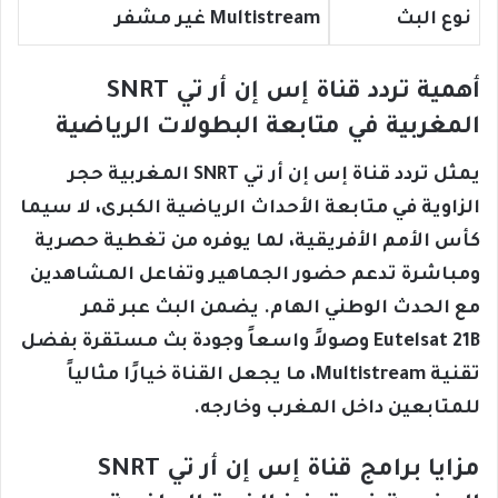
نوع البث
Multistream غير مشفر
أهمية تردد قناة إس إن أر تي SNRT
المغربية في متابعة البطولات الرياضية
يمثل تردد قناة إس إن أر تي SNRT المغربية حجر
الزاوية في متابعة الأحداث الرياضية الكبرى، لا سيما
كأس الأمم الأفريقية، لما يوفره من تغطية حصرية
ومباشرة تدعم حضور الجماهير وتفاعل المشاهدين
مع الحدث الوطني الهام. يضمن البث عبر قمر
Eutelsat 21B وصولاً واسعاً وجودة بث مستقرة بفضل
تقنية Multistream، ما يجعل القناة خيارًا مثالياً
للمتابعين داخل المغرب وخارجه.
مزايا برامج قناة إس إن أر تي SNRT