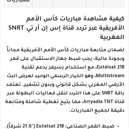
للمباريات
كيفية مشاهدة مباريات كأس الأمم
الأفريقية عبر تردد قناة إس إن أر تي SNRT
المغربية
لضمان متابعة مباريات كأس الأمم الأفريقية مجاناً
وبجودة عالية، يجب ضبط جهاز الاستقبال على قمر
Eutelsat 21B، مع استخدام رسيفر يدعم تقنية
Multistream، وهو الخيار الرسمي الوحيد لعرض البث
الأرضي المغربي بشكل قانوني وبدون تشفير. تعتمد
باقة SNRT على هذا التردد لنقل فعاليات البطولة عبر
قناة Arryadia TNT، مما يتيح تغطية شاملة ومتابعة
دقيقة لجميع المباريات.
ضبط القمر الصناعي: Eutelsat 21B (21.6° شرقاً).