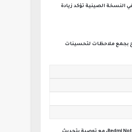
تخدمين في النسخة الصينية تؤكد زيادة
ًا، مما يسمح بجمع ملاحظات لتحسينات
أيضًا، أعلنت شاومي عن جدول رسمي يشمل وصول تحديث HyperOS 3 لسلسلة Xiaomi 14 وRedmi Note، مع توصية بتحديث