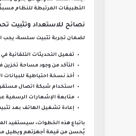
التطبيقات المرتبطة للنظام مسبقًا 
نصائح للاستعداد وتثبيت تحديث HyperOS 3 
لضمان تجربة تثبيت سلسة، يجب اتباع الخطوات التالية على 
تفعيل التحديثات التلقائية في ا
التأكد من وجود مساحة تخزين فارغة لا تقل عن 5 جيجاباي
أخذ نسخة احتياطية للبيانات 
استخدام شبكة اتصال مستقرة سو
متابعة الإشعارات الرسمية عب
إعادة تشغيل الهاتف بعد تثبي
باتباع هذه الخطوات، سيستفيد المس
يُحسن من قيمة أجهزتهم ويطيل من