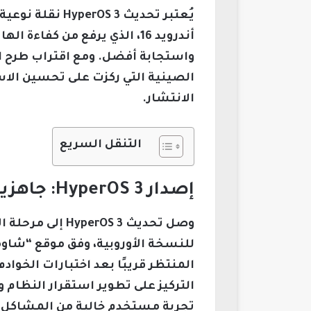
أندرويد 16، الذي يرفع من ك
واستجابة أفضل. ومع اقتراب طرح ال
الصينية التي ركزت على تحسين الا
الانتشار.
التنقل السريع
إصدار HyperOS 3: جاهزية التحديث عالميًا وتأثيره على Xiaomi 13 Ultra
للنسخة الأوروبية، وفق موقع “شاومي
المنتظر قريبًا بعد اختبارات الخوا
التركيز على تطوير استقرار النظام 
تجربة مستخدم خالية من المشاكل.