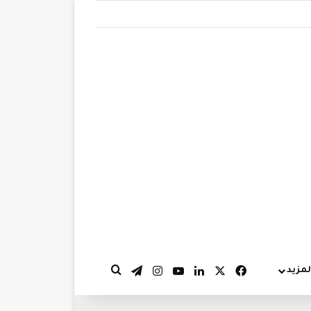
‫X
فيسبوك
لينكدإن
‫YouTube
انستقرام
تيلقرام
لمزيد
بحث عن