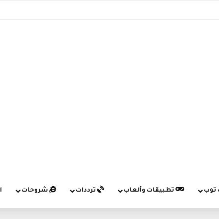
 توب
تطبيقات وألعاب
ترددات
شروحات
ا