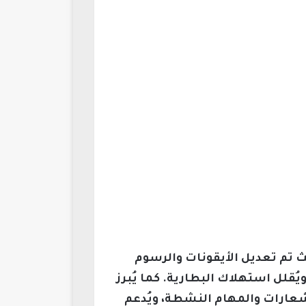
HyperOS  تحسينات ملحوظة في الاستخدام اليومي لهاتف Xiaomi 13 Ultra، حيث تم تعديل الأيقونات والرسوم
ُقلل استهلاك البطارية. كما يُبرز
Supe” التي تعرض بشكل جذاب الإشعارات والمهام النشطة، ويُدعم