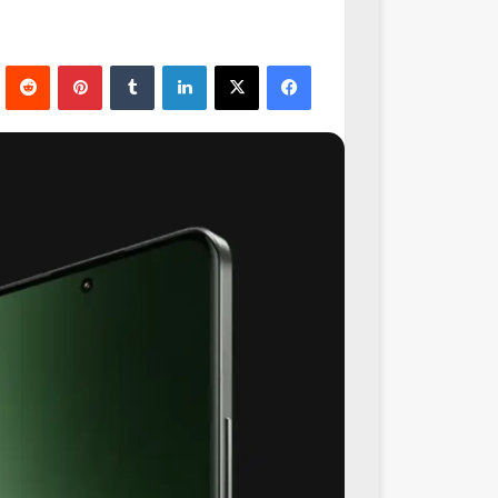
فيسبوك
‫X
لينكدإن
‏Tumblr
بينتيريست
‏Reddit