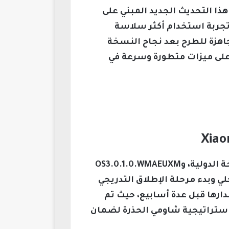
Xiao، حيث أطلقت شاومي رسميًا هذا التحديث الجديد المبني على
فير تجربة استخدام أكثر سلاسة
اهزة للطرح بعد نجاح النسخة
على ميزات متطورة وسرعة في
وصل تحديث HyperOS 3 إلى مرحلة الاستقرار النهائي، بإصدارات OS3.0.1.0.WMAMIXM للنسخة الدولية، وOS3.0.1.0.WMAEUXM
ي وبدء مرحلة الإطلاق التدريجي
دارها قبل عدة أسابيع، حيث تم
س استراتيجية شاومي الحذرة لضمان