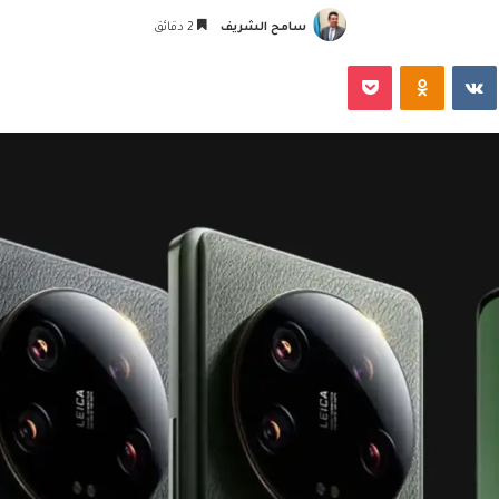
سامح الشريف
2 دقائق
‏VKontakte
Odnoklassniki
‫Pocket