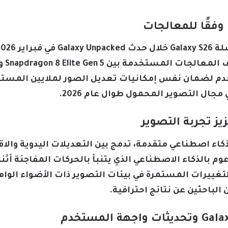
 وفقًا للمعالجات
دم لضمان نفس إمكانيات تعديل الصور لملايين المستخ
ل التصوير المحمول طوال عام 2026.
يز تجربة التصوير
هة One UI 8.5 بتقنيات ذكاء اصطناعي متقدمة، تدمج بين التعديلات اليدو
 بالذكاء الاصطناعي الذي يتنبأ بالحركات المفاجئة أثنا
 الباحثين عن نتائج احترافية.