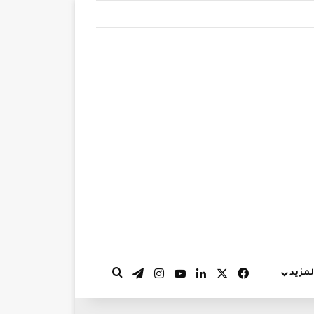
‫X
فيسبوك
لينكدإن
‫YouTube
انستقرام
تيلقرام
لمزيد
بحث عن