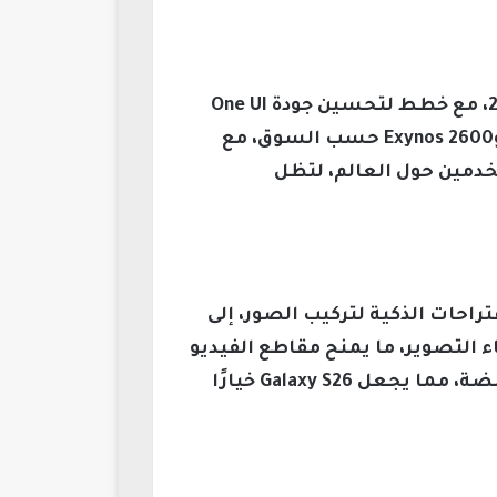
تعتزم سامسونج الكشف عن سلسلة Galaxy S26 خلال حدث Galaxy Unpacked في فبراير 2026، مع خطط لتحسين جودة One UI
8.5 قبل إطلاقها الرسمي، وستختلف المعالجات المستخدمة بين Snapdragon 8 Elite Gen 5 وExynos 2600 حسب السوق، مع
دمين حول العالم، لتظل
ية والاقتراحات الذكية لتركيب الصور، إلى
ء التصوير، ما يمنح مقاطع الفيديو
ثباتًا وسلاسة في الإضاءة حتى مع التغييرات المستمرة في بيئات التصوير ذات الأضواء الوامضة، مما يجعل Galaxy S26 خيارًا