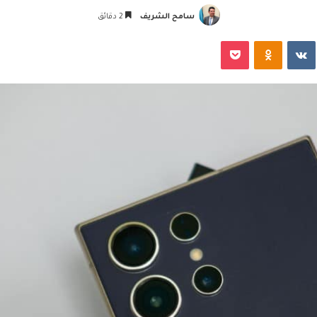
سامح الشريف
2 دقائق
‏VKontakte
Odnoklassniki
‫Pocket