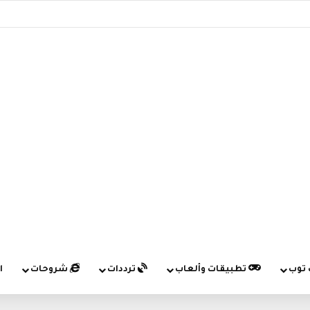
 توب
تطبيقات وألعاب
ترددات
شروحات
ا