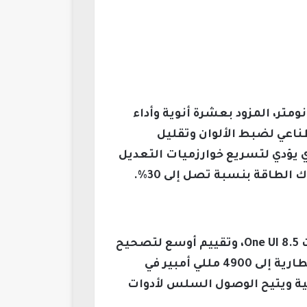
امسونج في تحسينات المعالجة على معالج Exynos 2600 المتقدم بدقة تصنيع 2 نانومتر، المزود بعشرة أنوية وأداء
ء الاصطناعي لضبط الألوان وتقليل
 وحدة معالجة الرسومات الجديدة بالتعاون مع AMD، الأمر الذي يؤدي لتسريع خوارزميات التعديل
يركز طراز Galaxy S26 Plus على تحسين البنية البصرية الخلفية، بتقنيات جديدة تواكب تحديثات One UI 8.5، وتقييم أوسع لتصحيح
توازن اللون الأبيض المشترك مع طراز Ultra، مع تصميم كاميرا عمودي يساعد زيادة حجم البطارية إلى 4900 مللي أمبير في
ضاع التصوير مرونة عالية ويتيح الوصول السلس لأدوات