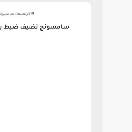
الرئيسية
/
سامسونج تضيف ضبط يدوي ج