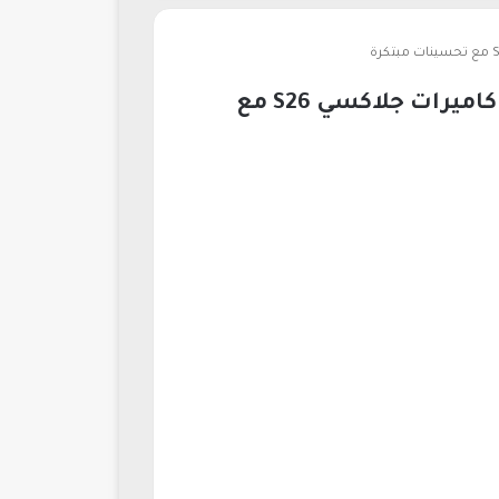
سامسونج تضيف ضبط يدوي جديد في One UI 85 لتوازن اللون الأبيض في كاميرات جلاكسي S26 مع