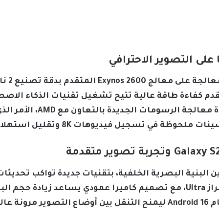
على التصوير الاحترافي
تعتمد س
لى 3.9 جيجاهرتز، ويقدم كفاءة طاقة عالية تتيح تشغيل تقنيات الذكا
الضوضاء بشكل فوري، مع دعم
يل فيديوهات 8K وتقليل استهلاك الطاقة بنسبة تصل إلى 30%.
الساعة، ويأتي الدعم المتكامل لنظام Android 16 ليمنح التنقل بين أو