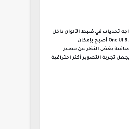
ة استجابةً لانتقادات صدرت ضد أجهزة مثل Galaxy S25 Ultra، التي تواجه تحديات في ضبط الألوان داخل
الإضاءة الاصطناعية، حيث تميل الألوان أحيانًا إلى النغمات الباردة بعيدًا عن الواقعية، ومع One UI 8.5 أصبح بإمكان
ة صافية بغض النظر عن مصدر
وتعزيز معالجة الصور بدقة 200 ميجابكسل، مما يجعل تجربة التصوير أكثر احترافية