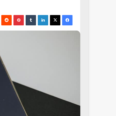
فيسبوك
‫X
لينكدإن
‏Tumblr
بينتيريست
‏Reddit