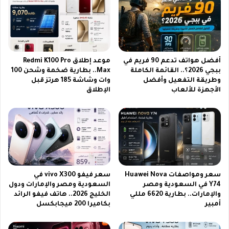
ك
0
د
2
أ
6
ن
ع
ه
ل
أفضل هواتف تدعم 90 فريم في
موعد إطلاق Redmi K100 Pro
ا
ى
ببجي 2026؟.. القائمة الكاملة
Max.. بطارية ضخمة وشحن 100
ب
ا
وطريقة التفعيل وأفضل
وات وشاشة 185 هرتز قبل
خ
ل
الأجهزة للألعاب
الإطلاق
ي
ن
ر
ا
ت
ي
م
ل
ا
س
مً
ا
ا
ت
و
سعر ومواصفات Huawei Nova
سعر فيفو vivo X300 في
ا
Y74 في السعودية ومصر
السعودية ومصر والإمارات ودول
ل
والإمارات.. بطارية 6620 مللي
الخليج 2026.. هاتف فيفو الرائد
ع
أمبير
بكاميرا 200 ميجابكسل
ر
ب