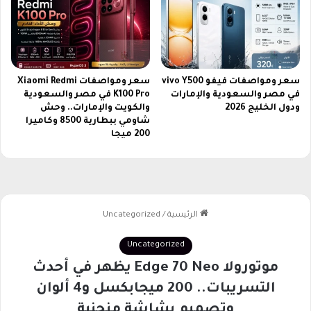
س
ا
ت
م
ت
سعر ومواصفات فيفو vivo Y500
سعر ومواصفات Xiaomi Redmi
ا
في مصر والسعودية والإمارات
K100 Pro في مصر والسعودية
ح
ودول الخليج 2026
والكويت والإمارات.. وحش
ا
شاومي ببطارية 8500 وكاميرا
ل
200 ميجا
آ
ن
ج
م
ي
ع
ا
ل
ت
ف
ا
ص