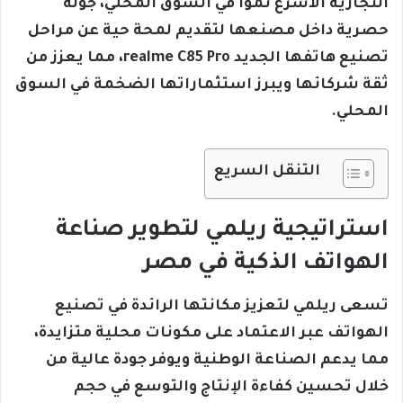
التجارية الأسرع نمواً في السوق المحلي، جولة
حصرية داخل مصنعها لتقديم لمحة حية عن مراحل
تصنيع هاتفها الجديد realme C85 Pro، مما يعزز من
ثقة شركائها ويبرز استثماراتها الضخمة في السوق
المحلي.
التنقل السريع
استراتيجية ريلمي لتطوير صناعة
الهواتف الذكية في مصر
تسعى ريلمي لتعزيز مكانتها الرائدة في تصنيع
الهواتف عبر الاعتماد على مكونات محلية متزايدة،
مما يدعم الصناعة الوطنية ويوفر جودة عالية من
خلال تحسين كفاءة الإنتاج والتوسع في حجم