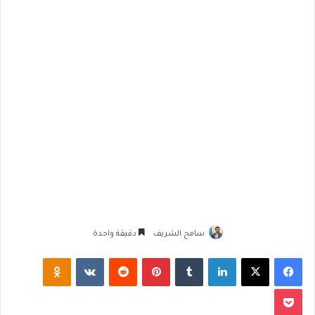
سامح الشريف
دقيقة واحدة
فيسبوك
‫X
لينكدإن
‏Tumblr
بينتيريست
‏Reddit
‏VKontakte
Odnoklassniki
‫Pocket