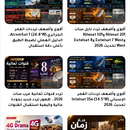
ا
ب
ل
ب
ف
ط
ا
ا
ئ
ر
أقوى وأضعف تردد نايل سات
أقوى وأضعف ترددات القمر
ق
ي
Nilesat 201 وNilesat 301
الجزائري AlcomSat 1 (24.8°W)..
ا
ة
وEutelsat 7 West وEutelsat 8
الدليل العملي لضبط الطبق
ل
ض
West تحديث 2026
بأعلى دقة استقبال
ق
خ
و
م
ة
ة
ا
و
ل
ك
م
ا
ن
م
ت
ي
أقوى وأضعف ترددات القمر
تردد قنوات ثمانية عرب سات
ظ
ر
الإسباني Intelsat 35e (34.5°W)
2026.. ظهور تردد جديد بجودة
ر
ا
تحديث 2026
عالية وكيفية استقبال القنوات
ب
ق
ش
و
د
ي
ة
ة