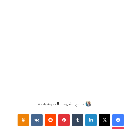
سامح الشريف
دقيقة واحدة
فيسبوك
‫X
لينكدإن
‏Tumblr
بينتيريست
‏Reddit
‏VKontakte
Odnoklassniki
‫Pocket