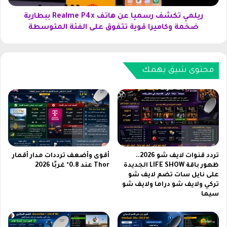
إ
ف
ط
ر
ريلمي تكشف رسميا عن هاتف Realme P4x ببطارية
ل
س
ضخمة وكاميرا قوية تتفوق على الفئة المتوسطة
ا
م
ق
ي
ه
ا
ا
ع
محتوى شيق يهمك
ت
ن
ف
ه
ش
ا
ا
ت
و
ف
م
R
ي
e
1
a
تردد قنوات لايف شو 2026..
أقوى وأضعف ترددات مدار أقمار
7
l
ظهور باقة LIFE SHOW الجديدة
Thor عند 0.8° غربًا 2026
أ
على نايل سات تضم لايف شو
m
تركي ولايف شو دراما ولايف شو
ل
e
سيما
ت
P
ر
4
ا
x