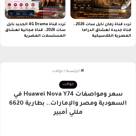
ت
ت
ف
تردد قناة زمان نايل سات 2026..
تردد قناة 4G Drama الجديد نايل
و
قناة جديدة لعشاق الدراما
سات 2026.. قناة مجانية لعشاق
ق
المصرية الكلاسيكية
المسلسلات المصرية
ع
ل
ى
ا
ل
ف
ئ
ة
ا
ل
م
ت
و
س
ط
ة